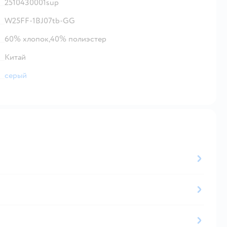
2510430001sup
W25FF-1BJ07tb-GG
60% хлопок,40% полиэстер
Китай
серый