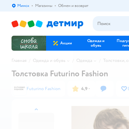
Минск
Магазины
Обмен и возврат
Выбор адреса доставки.
Одежда и
Подгу
Акции
обувь
гиг
Главная
Одежда и обувь
Одежда
Толстовки, 
Толстовка Futurino Fashion
Futurino Fashion
4,9
·
назад