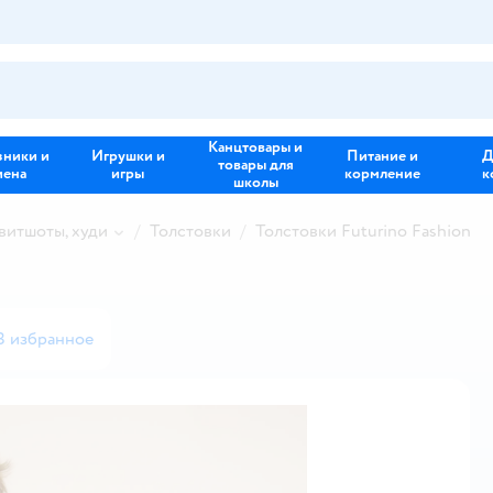
Канцтовары и
зники и
Игрушки и
Питание и
Д
товары для
иена
игры
кормление
к
школы
свитшоты, худи
Толстовки
Толстовки Futurino Fashion
В избранное