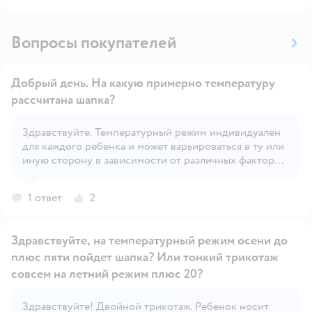
Вопросы покупателей
Добрый день. На какую примерно температуру
рассчитана шапка?
Здравствуйте. Температурный режим индивидуален
Открыть вопрос
для каждого ребенка и может варьироваться в ту или
иную сторону в зависимости от различных факторов
– солнечная или пасмурная погода, сильно ветрено
или нет, индивидуальная терморегуляция и
1 ответ
2
активность ребенка и т.д.
Здравствуйте, на температурный режим осени до
плюс пяти пойдет шапка? Или тонкий трикотаж
совсем на летний режим плюс 20?
Здравствуйте! Двойной трикотаж. Ребенок носит
Открыть вопрос