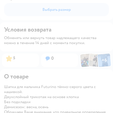
Выбрать размер
Условия возврата
Обменять или вернуть товар надлежащего качества
можно в течение 14 дней с момента покупки.
Фото по
Фото пользовател
Фото пользо
Рейтинг:
Вопросов:
5
0
+
6
Открыть га
О товаре
Шапка для мальчика Futurino тёмно-серого цвета с
нашивкой.
Двухслойный трикотаж на основе хлопка
Без подкладки
Демисезон: весна, осень
Обращаем Ваше внимание, что правильное определение