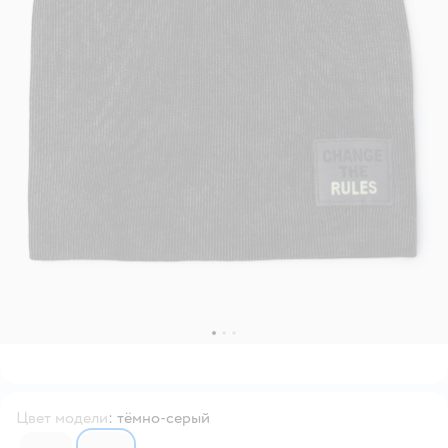
Цвет модели
:
тёмно-серый
7113817
6670465