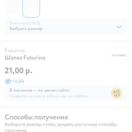
В наличии
52,
54,
56
Выбрать размер
Futurino
Шапка Futurino
Fu
21,00 р.
+
0,84
В магазине — по ценам сайта
Скажите на кассе «Хочу как на сайте»
В магазине — по ценам сайта
Способы получения
Выберите размер, чтобы увидеть доступные способы
получения