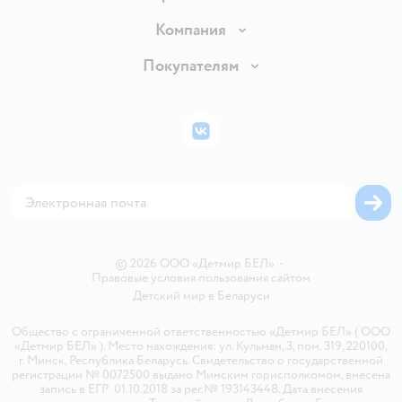
Доставка и оплата
Компания
Обмен и возврат товара
Вакансии
Покупателям
Правила продажи
Подарочные карты
Политика конфиденциальности
Бонусные карты
Политика использования файлов cookie
ВКонтакте
Блог
Обратная связь
Магазины сети
Карта сайта
© 2026 ООО «Детмир БЕЛ»
•
Правовые условия пользования сайтом
Детский мир в
Беларуси
Общество с ограниченной ответственностью «Детмир БЕЛ» ( ООО
«Детмир БЕЛ» ). Место нахождения: ул. Кульман, 3, пом. 319, 220100,
г. Минск, Республика Беларусь. Свидетельство о государственной
регистрации № 0072500 выдано Минским горисполкомом, внесена
запись в ЕГР 01.10.2018 за рег.№ 193143448. Дата внесения