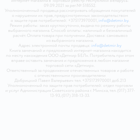
интернет-магазина в Торговый реестр Республики Беларусь:
09.09.2021 за рег.№ 518552.
Уполномоченный продавца рассматривать обращения покупателей
о нарушении их прав, предусмотренных законодательством
о защите прав потребителей: +375173970001,
info@detmir.by
.
Режим работы: заказ круглосуточно, выдача по режиму работы
выбранного магазина. Способ оплаты: наличный и безналичный
расчёт. Оплата товара при получении. Доставка: самовывоз
из выбранного магазина.
Адрес электронной почты продавца:
info@detmir.by
Книга замечаний и предложений интернет-магазина находится
по месту нахождения ООО «Детмир БЕЛ». Потребитель при этом
вправе оставить замечания и предложения в любом магазине
торговой сети «Детмир».
Ответственный за продвижение отечественных товаров и работе
с отечественными производителями
Добрицкий Павел Валерьевич тел. +375173970001 доб.213
Уполномоченный по защите прав потребителей: отдел торговли
и услуг Администрация Советского района г. Минска, тел. (017) 377-
13-93, (017) 318-13-33.