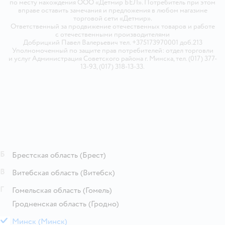
по месту нахождения ООО «Детмир БЕЛ». Потребитель при этом
вправе оставить замечания и предложения в любом магазине
торговой сети «Детмир».
Ответственный за продвижение отечественных товаров и работе
с отечественными производителями
Добрицкий Павел Валерьевич тел. +375173970001 доб.213
Уполномоченный по защите прав потребителей: отдел торговли
и услуг Администрация Советского района г. Минска, тел. (017) 377-
13-93, (017) 318-13-33.
Б
Брестская область
(Брест)
В
Витебская область
(Витебск)
Г
Гомельская область
(Гомель)
Гродненская область
(Гродно)
М
Минск
(Минск)