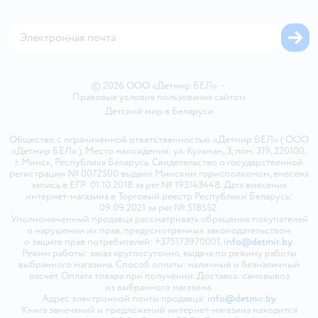
Магазины сети
Карта сайта
© 2026 ООО «Детмир БЕЛ»
•
Правовые условия пользования сайтом
Детский мир в
Беларуси
Общество с ограниченной ответственностью «Детмир БЕЛ» ( ООО
«Детмир БЕЛ» ). Место нахождения: ул. Кульман, 3, пом. 319, 220100,
г. Минск, Республика Беларусь. Свидетельство о государственной
регистрации № 0072500 выдано Минским горисполкомом, внесена
запись в ЕГР 01.10.2018 за рег.№ 193143448. Дата внесения
интернет-магазина в Торговый реестр Республики Беларусь:
09.09.2021 за рег.№ 518552.
Уполномоченный продавца рассматривать обращения покупателей
о нарушении их прав, предусмотренных законодательством
о защите прав потребителей: +375173970001,
info@detmir.by
.
Режим работы: заказ круглосуточно, выдача по режиму работы
выбранного магазина. Способ оплаты: наличный и безналичный
расчёт. Оплата товара при получении. Доставка: самовывоз
из выбранного магазина.
Адрес электронной почты продавца:
info@detmir.by
Книга замечаний и предложений интернет-магазина находится