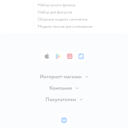
Набор юного физика
Набор для фокусов
Сборные модели самолетов
Модели танков для склеивания
App Store
Google Play
AppGallery
RuStore
Интернет-магазин
Доставка и оплата
Компания
Обмен и возврат товара
Вакансии
Покупателям
Правила продажи
Подарочные карты
Политика конфиденциальности
Бонусные карты
Политика использования файлов cookie
ВКонтакте
Блог
Обратная связь