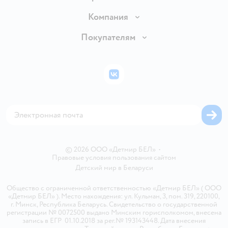
Доставка и оплата
Компания
Обмен и возврат товара
Вакансии
Покупателям
Правила продажи
Подарочные карты
Политика конфиденциальности
Бонусные карты
Политика использования файлов cookie
ВКонтакте
Блог
Обратная связь
Магазины сети
Карта сайта
© 2026 ООО «Детмир БЕЛ»
•
Правовые условия пользования сайтом
Детский мир в
Беларуси
Общество с ограниченной ответственностью «Детмир БЕЛ» ( ООО
«Детмир БЕЛ» ). Место нахождения: ул. Кульман, 3, пом. 319, 220100,
г. Минск, Республика Беларусь. Свидетельство о государственной
регистрации № 0072500 выдано Минским горисполкомом, внесена
запись в ЕГР 01.10.2018 за рег.№ 193143448. Дата внесения