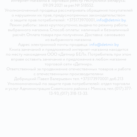
интернет-магазина в Торговый реестр Республики Беларусь:
09.09.2021 за рег.№ 518552.
Уполномоченный продавца рассматривать обращения покупателей
о нарушении их прав, предусмотренных законодательством
о защите прав потребителей: +375173970001,
info@detmir.by
.
Режим работы: заказ круглосуточно, выдача по режиму работы
выбранного магазина. Способ оплаты: наличный и безналичный
расчёт. Оплата товара при получении. Доставка: самовывоз
из выбранного магазина.
Адрес электронной почты продавца:
info@detmir.by
Книга замечаний и предложений интернет-магазина находится
по месту нахождения ООО «Детмир БЕЛ». Потребитель при этом
вправе оставить замечания и предложения в любом магазине
торговой сети «Детмир».
Ответственный за продвижение отечественных товаров и работе
с отечественными производителями
Добрицкий Павел Валерьевич тел. +375173970001 доб.213
Уполномоченный по защите прав потребителей: отдел торговли
и услуг Администрация Советского района г. Минска, тел. (017) 377-
13-93, (017) 318-13-33.