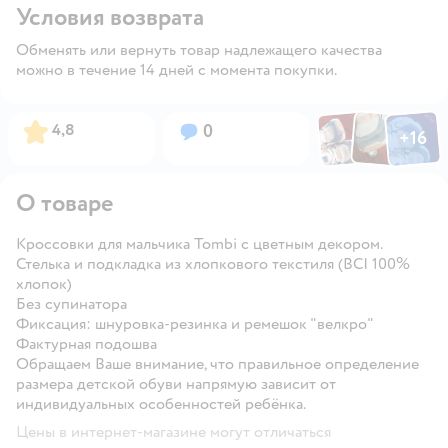
Условия возврата
Обменять или вернуть товар надлежащего качества
можно в течение 14 дней с момента покупки.
Фото по
Фото пользовател
Фото пользо
Рейтинг:
Вопросов:
4,8
0
+
16
Открыть га
О товаре
Кроссовки для мальчика Tombi с цветным декором.
Стелька и подкладка из хлопкового текстиля (BCI 100%
хлопок)
Без супинатора
Фиксация: шнуровка-резинка и ремешок "велкро"
Фактурная подошва
Обращаем Ваше внимание, что правильное определение
размера детской обуви напрямую зависит от
индивидуальных особенностей ребёнка.
Цены в интернет-магазине могут отличаться