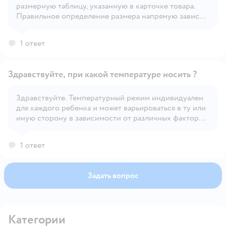
Открыть вопрос
размерную таблицу, указанную в карточке товара.
Правильное определение размера напрямую зависит
от индивидуальных особенностей ребёнка.
1 ответ
Здравствуйте, при какой температуре носить ?
Здравствуйте. Температурный режим индивидуален
для каждого ребенка и может варьироваться в ту или
Открыть вопрос
иную сторону в зависимости от различных факторов
– солнечная или пасмурная погода, сильно ветрено
или нет, индивидуальная терморегуляция и
1 ответ
активность ребенка и т.д.
Задать вопрос
Категории