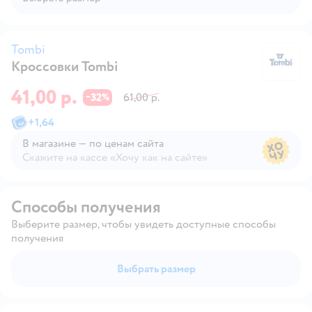
Tombi
Кроссовки Tombi
T
41,00 р.
32
61,00 р.
−
%
+
1,64
В магазине — по ценам сайта
Скажите на кассе «Хочу как на сайте»
В магазине — по ценам сайта
Способы получения
Выберите размер, чтобы увидеть доступные способы
получения
Выбрать размер