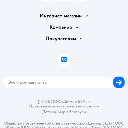
Интернет-магазин
Доставка и оплата
Компания
Обмен и возврат товара
Вакансии
Покупателям
Правила продажи
Подарочные карты
Политика конфиденциальности
Бонусные карты
Политика использования файлов cookie
ВКонтакте
Блог
Обратная связь
Магазины сети
Карта сайта
© 2026 ООО «Детмир БЕЛ»
•
Правовые условия пользования сайтом
Детский мир в
Беларуси
Общество с ограниченной ответственностью «Детмир БЕЛ» ( ООО
«Детмир БЕЛ» ). Место нахождения: ул. Кульман, 3, пом. 319, 220100,