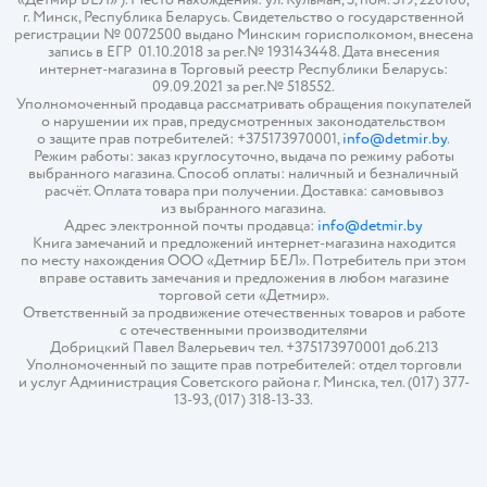
г. Минск, Республика Беларусь. Свидетельство о государственной
регистрации № 0072500 выдано Минским горисполкомом, внесена
запись в ЕГР 01.10.2018 за рег.№ 193143448. Дата внесения
интернет-магазина в Торговый реестр Республики Беларусь:
09.09.2021 за рег.№ 518552.
Уполномоченный продавца рассматривать обращения покупателей
о нарушении их прав, предусмотренных законодательством
о защите прав потребителей: +375173970001,
info@detmir.by
.
Режим работы: заказ круглосуточно, выдача по режиму работы
выбранного магазина. Способ оплаты: наличный и безналичный
расчёт. Оплата товара при получении. Доставка: самовывоз
из выбранного магазина.
Адрес электронной почты продавца:
info@detmir.by
Книга замечаний и предложений интернет-магазина находится
по месту нахождения ООО «Детмир БЕЛ». Потребитель при этом
вправе оставить замечания и предложения в любом магазине
торговой сети «Детмир».
Ответственный за продвижение отечественных товаров и работе
с отечественными производителями
Добрицкий Павел Валерьевич тел. +375173970001 доб.213
Уполномоченный по защите прав потребителей: отдел торговли
и услуг Администрация Советского района г. Минска, тел. (017) 377-
13-93, (017) 318-13-33.