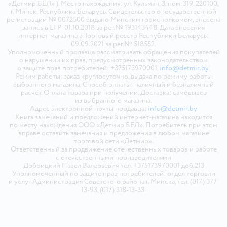
«Детмир БЕЛ» ). Место нахождения: ул. Кульман, 3, пом. 319, 220100,
г. Минск, Республика Беларусь. Свидетельство о государственной
регистрации № 0072500 выдано Минским горисполкомом, внесена
запись в ЕГР 01.10.2018 за рег.№ 193143448. Дата внесения
интернет-магазина в Торговый реестр Республики Беларусь:
09.09.2021 за рег.№ 518552.
Уполномоченный продавца рассматривать обращения покупателей
о нарушении их прав, предусмотренных законодательством
о защите прав потребителей: +375173970001,
info@detmir.by
.
Режим работы: заказ круглосуточно, выдача по режиму работы
выбранного магазина. Способ оплаты: наличный и безналичный
расчёт. Оплата товара при получении. Доставка: самовывоз
из выбранного магазина.
Адрес электронной почты продавца:
info@detmir.by
Книга замечаний и предложений интернет-магазина находится
по месту нахождения ООО «Детмир БЕЛ». Потребитель при этом
вправе оставить замечания и предложения в любом магазине
торговой сети «Детмир».
Ответственный за продвижение отечественных товаров и работе
с отечественными производителями
Добрицкий Павел Валерьевич тел. +375173970001 доб.213
Уполномоченный по защите прав потребителей: отдел торговли
и услуг Администрация Советского района г. Минска, тел. (017) 377-
13-93, (017) 318-13-33.