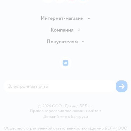
Интернет-магазин
Доставка и оплата
Компания
Обмен и возврат товара
Вакансии
Покупателям
Правила продажи
Подарочные карты
Политика конфиденциальности
Бонусные карты
Политика использования файлов cookie
ВКонтакте
Блог
Обратная связь
Магазины сети
Карта сайта
© 2026 ООО «Детмир БЕЛ»
•
Правовые условия пользования сайтом
Детский мир в
Беларуси
Общество с ограниченной ответственностью «Детмир БЕЛ» ( ООО