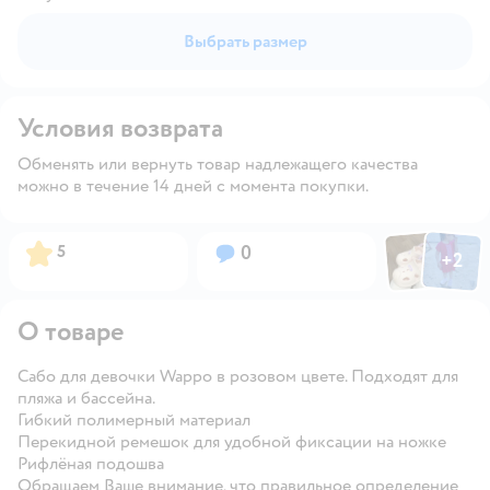
Выбрать размер
Условия возврата
Обменять или вернуть товар надлежащего качества
можно в течение 14 дней с момента покупки.
Фото пользов
Фото по
Рейтинг:
Вопросов:
5
0
+
2
Открыть
О товаре
Сабо для девочки Wappo в розовом цвете. Подходят для
пляжа и бассейна.
Гибкий полимерный материал
Перекидной ремешок для удобной фиксации на ножке
Рифлёная подошва
Обращаем Ваше внимание, что правильное определение