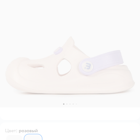
Цвет
:
розовый
6745721
6745682