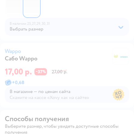
В наличии
25,
27,
29,
30,
31
Выбрать размер
Wappo
Сабо Wappo
W
17,00 р.
37
27,00 р.
−
%
+
0,68
В магазине — по ценам сайта
Скажите на кассе «Хочу как на сайте»
В магазине — по ценам сайта
Способы получения
Выберите размер, чтобы увидеть доступные способы
получения