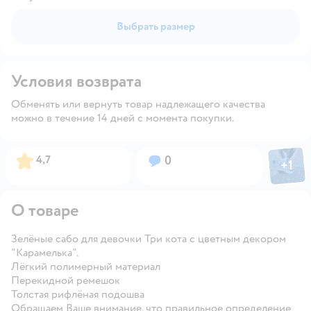
Выбрать размер
Условия возврата
Обменять или вернуть товар надлежащего качества
можно в течение 14 дней с момента покупки.
Фото пол
Рейтинг:
Вопросов:
4,7
0
+
1
Откры
О товаре
Зелёные сабо для девочки Три кота с цветным декором
"Карамелька".
Лёгкий полимерный материал
Перекидной ремешок
Толстая рифлёная подошва
Обращаем Ваше внимание, что правильное определение