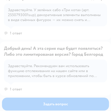
Здравствуйте. У зелёных сабо «Три кота» (арт.
2550793001sup) декоративные элементы выполнены
Открыть вопрос
в виде съёмных фигурок — их можно снять и
переставить. Это сделано специально: декор
крепится на верхнюю часть сабо через отверстия, как
1 ответ
у классических Crocs.
Добрый день! А эта серия еще будет появляться?
Либо это лимитированая версия? Город Белгород
Здравствуйте. Рекомендуем вам использовать
Открыть вопрос
функцию отслеживания на нашем сайте или в
приложении, чтобы быть в курсе обновлений по
наличию товара.
1 ответ
Задать вопрос