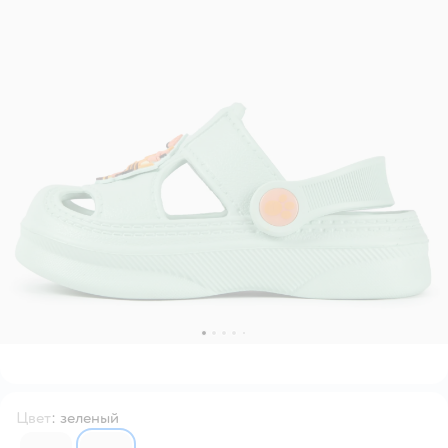
Цвет
:
зеленый
6745729
6745728