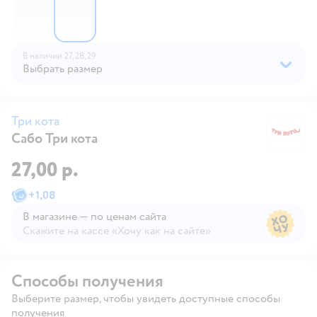
В наличии
27,
28,
29
Выбрать размер
Три кота
Сабо Три кота
Тр
27,00 р.
+
1,08
В магазине — по ценам сайта
Скажите на кассе «Хочу как на сайте»
В магазине — по ценам сайта
Способы получения
Выберите размер, чтобы увидеть доступные способы
получения