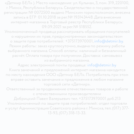
«Детмир БЕЛ» ). Место нахождения: ул. Кульман, 3, пом. 319, 220100,
г. Минск, Республика Беларусь. Свидетельство о государственной
регистрации № 0072500 выдано Минским горисполкомом, внесена
запись в ЕГР 01.10.2018 за рег.№ 193143448. Дата внесения
интернет-магазина в Торговый реестр Республики Беларусь:
09.09.2021 за рег.№ 518552.
Уполномоченный продавца рассматривать обращения покупателей
о нарушении их прав, предусмотренных законодательством
о защите прав потребителей: +375173970001,
info@detmir.by
.
Режим работы: заказ круглосуточно, выдача по режиму работы
выбранного магазина. Способ оплаты: наличный и безналичный
расчёт. Оплата товара при получении. Доставка: самовывоз
из выбранного магазина.
Адрес электронной почты продавца:
info@detmir.by
Книга замечаний и предложений интернет-магазина находится
по месту нахождения ООО «Детмир БЕЛ». Потребитель при этом
вправе оставить замечания и предложения в любом магазине
торговой сети «Детмир».
Ответственный за продвижение отечественных товаров и работе
с отечественными производителями
Добрицкий Павел Валерьевич тел. +375173970001 доб.213
Уполномоченный по защите прав потребителей: отдел торговли
и услуг Администрация Советского района г. Минска, тел. (017) 377-
13-93, (017) 318-13-33.