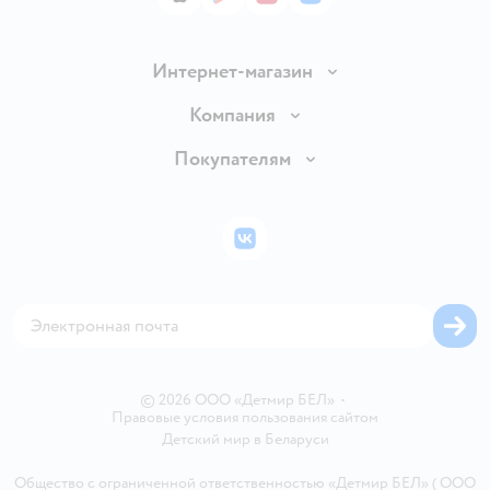
App Store
Google Play
AppGallery
RuStore
Интернет-магазин
Доставка и оплата
Компания
Обмен и возврат товара
Вакансии
Покупателям
Правила продажи
Подарочные карты
Политика конфиденциальности
Бонусные карты
Политика использования файлов cookie
ВКонтакте
Блог
Обратная связь
Магазины сети
Карта сайта
© 2026 ООО «Детмир БЕЛ»
•
Правовые условия пользования сайтом
Детский мир в
Беларуси
Общество с ограниченной ответственностью «Детмир БЕЛ» ( ООО