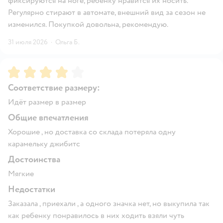
фиксируются на ноге, ребёнку нравится их носить.
Регулярно стирают в автомате, внешний вид за сезон не
изменился. Покупкой довольна, рекомендую.
31 июля 2026
·
Ольга Б.
Рейтинг:
4
Соответствие размеру:
Идёт размер в размер
Общие впечатления
Хорошие , но доставка со склада потеряла одну
карамельку джибитс
Достоинства
Мягкие
Недостатки
Заказала , приехали , а одного значка нет, но выкупила так
как ребенку понравилось в них ходить взяли чуть