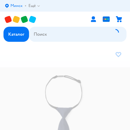
Минск
Ещё
Выбор адреса доставки.
Каталог
В избр