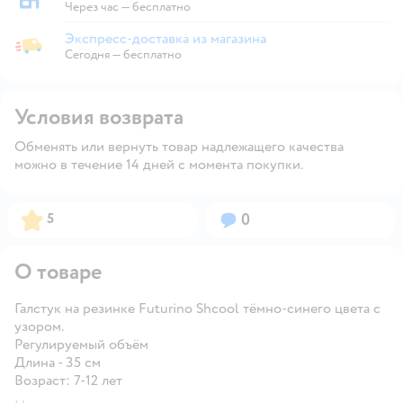
Забрать в магазине
Через час — бесплатно
Экспресс-доставка из магазина
Экспресс-доставка из магазина
Сегодня
—
бесплатно
Условия возврата
Обменять или вернуть товар надлежащего качества
можно в течение 14 дней с момента покупки.
Рейтинг:
Вопросов:
5
0
О товаре
Галстук на резинке Futurino Shcool тёмно-синего цвета с
узором.
Регулируемый объём
Длина - 35 см
Возраст: 7-12 лет