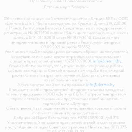
Правовые условия пользования сайтом
Детский мир в
Беларуси
Общество с ограниченной ответственностью «Детмир БЕЛ» ( ООО
«Детмир БЕЛ» ). Место нахождения: ул. Кульман, 3, пом. 319, 220100,
г. Минск, Республика Беларусь. Свидетельство о государственной
регистрации № 0072500 выдано Минским горисполкомом, внесена
запись в ЕГР 01.10.2018 за рег.№ 193143448. Дата внесения
интернет-магазина в Торговый реестр Республики Беларусь:
09.09.2021 за рег.№ 518552.
Уполномоченный продавца рассматривать обращения покупателей
о нарушении их прав, предусмотренных законодательством
о защите прав потребителей: +375173970001,
info@detmir.by
.
Режим работы: заказ круглосуточно, выдача по режиму работы
выбранного магазина. Способ оплаты: наличный и безналичный
расчёт. Оплата товара при получении. Доставка: самовывоз
из выбранного магазина.
Адрес электронной почты продавца:
info@detmir.by
Книга замечаний и предложений интернет-магазина находится
по месту нахождения ООО «Детмир БЕЛ». Потребитель при этом
вправе оставить замечания и предложения в любом магазине
торговой сети «Детмир».
Ответственный за продвижение отечественных товаров и работе
с отечественными производителями
Добрицкий Павел Валерьевич тел. +375173970001 доб.213
Уполномоченный по защите прав потребителей: отдел торговли
и услуг Администрация Советского района г. Минска, тел. (017) 377-
13-93, (017) 318-13-33.