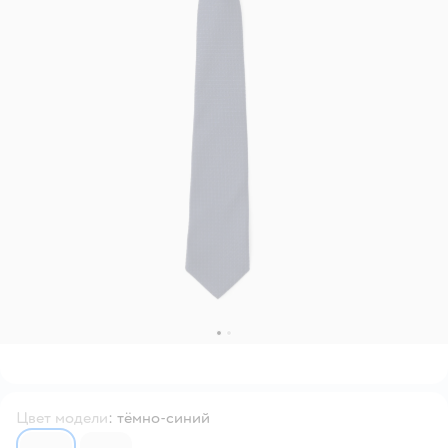
Цвет модели
:
тёмно-синий
7069250
7069258