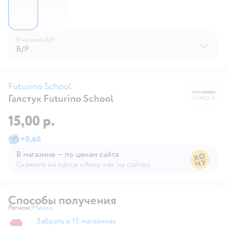
В наличии
Б/Р
Б/Р
Futurino School
Галстук Futurino School
Fu
15,00 р.
+
0,60
В магазине — по ценам сайта
Скажите на кассе «Хочу как на сайте»
В магазине — по ценам сайта
Способы получения
Регион:
Минск
Выбор адреса доставки.
Забрать в 15 магазинах