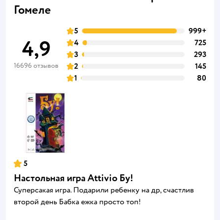
Гомеле
5
999+
4,9
4
725
3
293
16696 отзывов
2
145
1
80
5
Настольная игра Attivio Бу!
Суперсакая игра. Подарили ребенку на др, счастлив
второй день Бабка ежка просто топ!