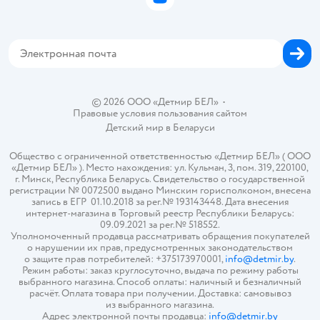
ВКонтакте
Блог
Обратная связь
Магазины сети
Карта сайта
© 2026 ООО «Детмир БЕЛ»
•
Правовые условия пользования сайтом
Детский мир в
Беларуси
Общество с ограниченной ответственностью «Детмир БЕЛ» ( ООО
«Детмир БЕЛ» ). Место нахождения: ул. Кульман, 3, пом. 319, 220100,
г. Минск, Республика Беларусь. Свидетельство о государственной
регистрации № 0072500 выдано Минским горисполкомом, внесена
запись в ЕГР 01.10.2018 за рег.№ 193143448. Дата внесения
интернет-магазина в Торговый реестр Республики Беларусь:
09.09.2021 за рег.№ 518552.
Уполномоченный продавца рассматривать обращения покупателей
о нарушении их прав, предусмотренных законодательством
о защите прав потребителей: +375173970001,
info@detmir.by
.
Режим работы: заказ круглосуточно, выдача по режиму работы
выбранного магазина. Способ оплаты: наличный и безналичный
расчёт. Оплата товара при получении. Доставка: самовывоз
из выбранного магазина.
Адрес электронной почты продавца:
info@detmir.by