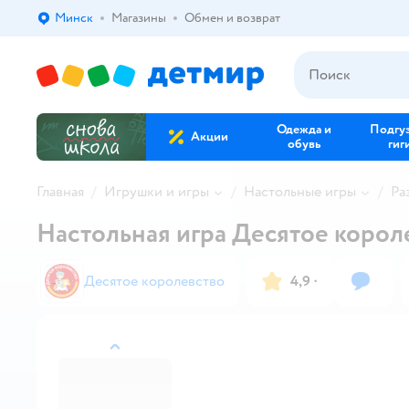
Минск
Магазины
Обмен и возврат
Выбор адреса доставки.
Одежда и
Подгу
Акции
обувь
гиг
Главная
Игрушки и игры
Настольные игры
Ра
Настольная игра Десятое коро
Десятое королевство
4,9
·
назад