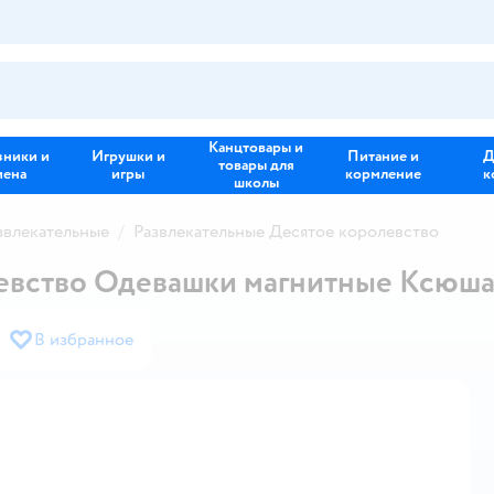
Канцтовары и
зники и
Игрушки и
Питание и
Д
товары для
иена
игры
кормление
к
школы
звлекательные
Развлекательные Десятое королевство
левство Одевашки магнитные Ксюш
В избранное