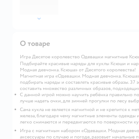
далее
О товаре
Игра Десятое королевство Одевашки магнитные Ксю
Подбирайте красивые наряды для куклы Ксюши и нар
Модная девчонка. Ксюша» от Десятого королевства!
Магнитная игра «Одевашки. Модная девчонка. Ксюша»
подбирать наряды и составлять красивые образы. 37
составить множество различных образов, подходящих
С данной игрой можно научить ребёнка правильно по
лучше надеть очки, для зимней прогулки по лесу выбр
Сама кукла не является магнитной и не крепится к ме
железа, благодаря чему магнитные элементы одежды и
легко снимаются и передвигаются по поверхности ку
Игра с магнитным набором «Одевашки. Модная девчо
аксессуары по случаю и погоде, разовьет начальные п