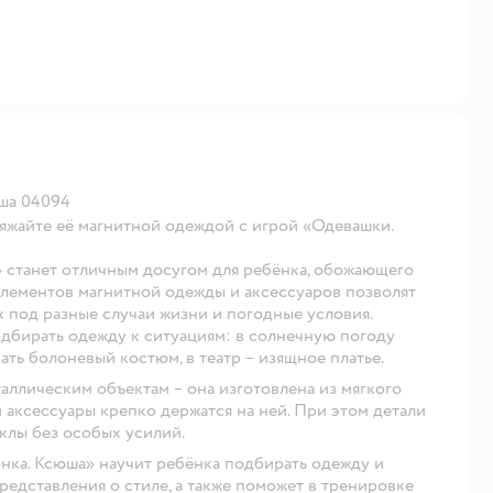
ша 04094
яжайте её магнитной одеждой с игрой «Одевашки.
 станет отличным досугом для ребёнка, обожающего
 элементов магнитной одежды и аксессуаров позволят
 под разные случаи жизни и погодные условия.
дбирать одежду к ситуациям: в солнечную погоду
ать болоневый костюм, в театр – изящное платье.
таллическим объектам – она изготовлена из мягкого
 аксессуары крепко держатся на ней. При этом детали
клы без особых усилий.
нка. Ксюша» научит ребёнка подбирать одежду и
редставления о стиле, а также поможет в тренировке