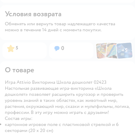
Условия возврата
Обменять или вернуть товар надлежащего качества
можно в течение 14 дней с момента покупки.
Фото по
Фото пользовател
Фото пользо
Рейтинг:
Вопросов:
5
0
+
5
Открыть га
О товаре
Игра Attivio Викторина Школа дошколят 02423
Настольная развивающая игра-викторина «Школа
дошколят» позволяет расширить кругозор и проверить
уровень знаний в таких областях, как животный мир,
растения, окружающий мир, сказки и мультфильмы, логика,
профессии. В эту игру можно играть с друзьями!
Состав игры:
картонное игровое поле с пластиковой стрелкой и 6
секторами (20 х 20 см)