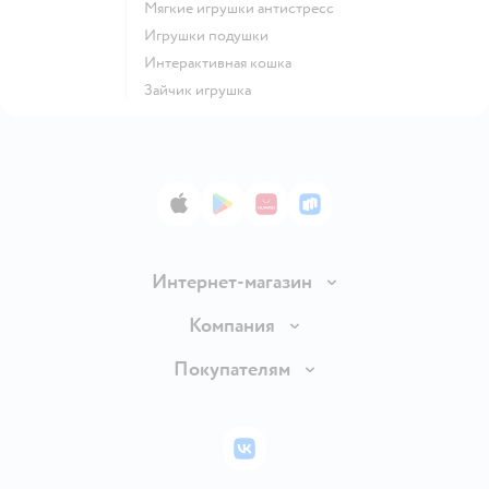
Мягкие игрушки антистресс
Игрушки подушки
Интерактивная кошка
Зайчик игрушка
App Store
Google Play
AppGallery
RuStore
Интернет-магазин
Доставка и оплата
Компания
Обмен и возврат товара
Вакансии
Покупателям
Правила продажи
Подарочные карты
Политика конфиденциальности
Бонусные карты
Политика использования файлов cookie
ВКонтакте
Блог
Обратная связь