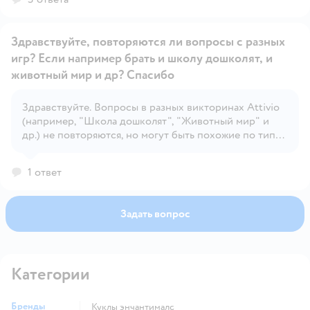
Здравствуйте, повторяются ли вопросы с разных
игр? Если например брать и школу дошколят, и
животный мир и др? Спасибо
Здравствуйте. Вопросы в разных викторинах Attivio
Открыть вопрос
(например, "Школа дошколят", "Животный мир" и
др.) не повторяются, но могут быть похожие по типу
(например, на логику или цвета).
1 ответ
Задать вопрос
Категории
Бренды
Куклы энчантималс