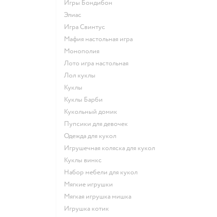
Игры Бондибон
Элиас
Игра Свинтус
Мафия настольная игра
Монополия
Лото игра настольная
Лол куклы
Куклы
Куклы Барби
Кукольный домик
Пупсики для девочек
Одежда для кукол
Игрушечная коляска для кукол
Куклы винкс
Набор мебели для кукол
Мягкие игрушки
Мягкая игрушка мишка
Игрушка котик