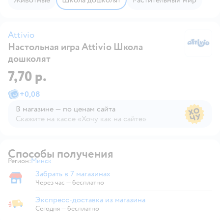
Attivio
Настольная игра Attivio Школа
At
дошколят
7,70 р.
+
0,08
В магазине — по ценам сайта
Скажите на кассе «Хочу как на сайте»
В магазине — по ценам сайта
Способы получения
Регион:
Минск
Выбор адреса доставки.
Забрать в 7 магазинах
Забрать в магазине
Через час — бесплатно
Экспресс-доставка из магазина
Экспресс-доставка из магазина
Сегодня
—
бесплатно