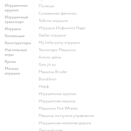
Игрушечное
Полесье
оружие
Сильваниан фемилис
Игрушечный
Тоботы игрушки
транспорт
Игрушки Инфинити Надо
Игрушки
Stellar игрушки
Коллекции
my little pony игрушки
Конструкторы
Настольные
Технопарк Машинки
игры
Алило зайка
Куклы
Goo jit zu
Мягкие
Машины Bruder
игрушки
Bondibon
Нерф
Игрушечные оружия
Игрушечная машина
Машинки Hot Wheels
Машины на пульте управления
Игрушечная железная дорога
Детский трек