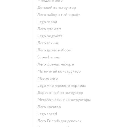
Ниндзяго лего
Детский конструктор
Лего наборы майнкрафт
Lego город
Лего star wars
Lego hogwarts
Лего техник
Лего дупло наборы
Super heroes
Лего френдс наборы
Магнитный конструктор
Марио лего
Lego мир юрского периода
Деревянный конструктор
Металлические конструкторы
Лего креатор
Lego speed
Лего Friends для девочек