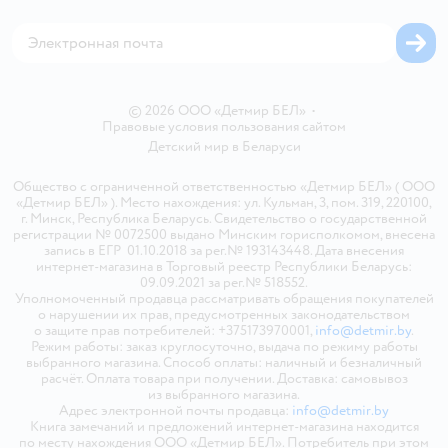
Магазины сети
Карта сайта
© 2026 ООО «Детмир БЕЛ»
•
Правовые условия пользования сайтом
Детский мир в
Беларуси
Общество с ограниченной ответственностью «Детмир БЕЛ» ( ООО
«Детмир БЕЛ» ). Место нахождения: ул. Кульман, 3, пом. 319, 220100,
г. Минск, Республика Беларусь. Свидетельство о государственной
регистрации № 0072500 выдано Минским горисполкомом, внесена
запись в ЕГР 01.10.2018 за рег.№ 193143448. Дата внесения
интернет-магазина в Торговый реестр Республики Беларусь:
09.09.2021 за рег.№ 518552.
Уполномоченный продавца рассматривать обращения покупателей
о нарушении их прав, предусмотренных законодательством
о защите прав потребителей: +375173970001,
info@detmir.by
.
Режим работы: заказ круглосуточно, выдача по режиму работы
выбранного магазина. Способ оплаты: наличный и безналичный
расчёт. Оплата товара при получении. Доставка: самовывоз
из выбранного магазина.
Адрес электронной почты продавца:
info@detmir.by
Книга замечаний и предложений интернет-магазина находится
по месту нахождения ООО «Детмир БЕЛ». Потребитель при этом