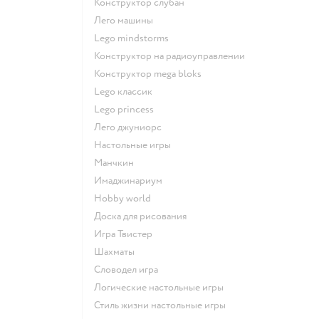
Конструктор слубан
Лего машины
Lego mindstorms
Конструктор на радиоуправлении
Конструктор mega bloks
Lego классик
Lego princess
Лего джуниорс
Настольные игры
Манчкин
Имаджинариум
Hobby world
Доска для рисования
Игра Твистер
Шахматы
Словодел игра
Логические настольные игры
Стиль жизни настольные игры