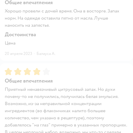
Общие впечатления
Хорошо провели с дочей время. Она в восторге. Запах
норм. На одежде оставила пятно от масла. Лучше
наносить на запястья.
Достоинства
Цена
20 апреля 2023
·
Балауса А.
Рейтинг:
4
Общие впечатления
Приятный ненавязчивый цитрусовый запах. Но духи
почему-то не получились, получилась белая эмульсия.
Возможно, из-за неправильной концентрации
ингредиентов (во флакончиках налито большее
количество, чем указано в рецептуре), поэтому
добавлялось "на глаз" примерно в указанных пропорциях.
В целом неплохой набор, возможно, мы что-то сделали