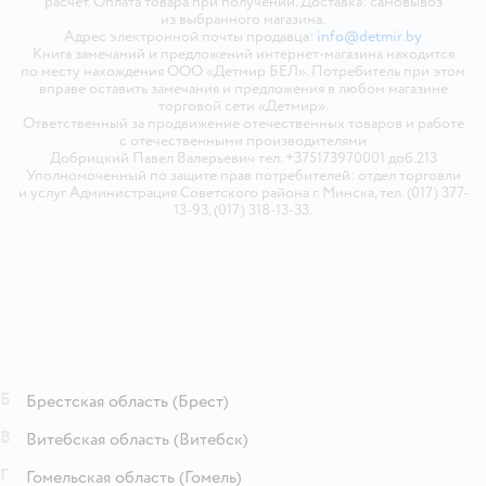
расчёт. Оплата товара при получении. Доставка: самовывоз
из выбранного магазина.
Адрес электронной почты продавца:
info@detmir.by
Книга замечаний и предложений интернет-магазина находится
по месту нахождения ООО «Детмир БЕЛ». Потребитель при этом
вправе оставить замечания и предложения в любом магазине
торговой сети «Детмир».
Ответственный за продвижение отечественных товаров и работе
с отечественными производителями
Добрицкий Павел Валерьевич тел. +375173970001 доб.213
Уполномоченный по защите прав потребителей: отдел торговли
и услуг Администрация Советского района г. Минска, тел. (017) 377-
13-93, (017) 318-13-33.
Б
Брестская область
(Брест)
В
Витебская область
(Витебск)
Г
Гомельская область
(Гомель)