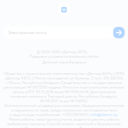
Политика конфиденциальности
Бонусные карты
Политика использования файлов cookie
ВКонтакте
Блог
Обратная связь
Магазины сети
Карта сайта
© 2026 ООО «Детмир БЕЛ»
•
Правовые условия пользования сайтом
Детский мир в
Беларуси
Общество с ограниченной ответственностью «Детмир БЕЛ» ( ООО
«Детмир БЕЛ» ). Место нахождения: ул. Кульман, 3, пом. 319, 220100,
г. Минск, Республика Беларусь. Свидетельство о государственной
регистрации № 0072500 выдано Минским горисполкомом, внесена
запись в ЕГР 01.10.2018 за рег.№ 193143448. Дата внесения
интернет-магазина в Торговый реестр Республики Беларусь:
09.09.2021 за рег.№ 518552.
Уполномоченный продавца рассматривать обращения покупателей
о нарушении их прав, предусмотренных законодательством
о защите прав потребителей: +375173970001,
info@detmir.by
.
Режим работы: заказ круглосуточно, выдача по режиму работы
выбранного магазина. Способ оплаты: наличный и безналичный