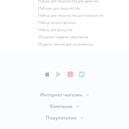
Набор для творчества для девочек
Наборы для творчества
Набор для творчества для мальчиков
Набор юного физика
Набор для фокусов
Сборные модели самолетов
Модели танков для склеивания
App Store
Google Play
AppGallery
RuStore
Интернет-магазин
Доставка и оплата
Компания
Обмен и возврат товара
Вакансии
Покупателям
Правила продажи
Подарочные карты