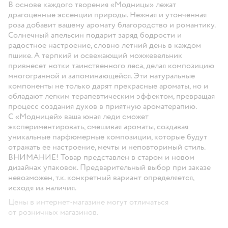
В основе каждого творения «Модницы» лежат
драгоценные эссенции природы. Нежная и утонченная
роза добавит вашему аромату благородство и романтику.
Солнечный апельсин подарит заряд бодрости и
радостное настроение, словно летний день в каждом
пшике. А терпкий и освежающий можжевельник
привнесет нотки таинственного леса, делая композицию
многогранной и запоминающейся. Эти натуральные
компоненты не только дарят прекрасные ароматы, но и
обладают легким терапевтическим эффектом, превращая
процесс создания духов в приятную ароматерапию.
С «Модницей» ваша юная леди сможет
экспериментировать, смешивая ароматы, создавая
уникальные парфюмерные композиции, которые будут
отражать ее настроение, мечты и неповторимый стиль.
ВНИМАНИЕ!
Товар представлен в старом и новом
дизайнах упаковок. Предварительный выбор при заказе
невозможен, т.к. конкретный вариант определяется,
исходя из наличия.
Цены в интернет-магазине могут отличаться
от розничных магазинов.