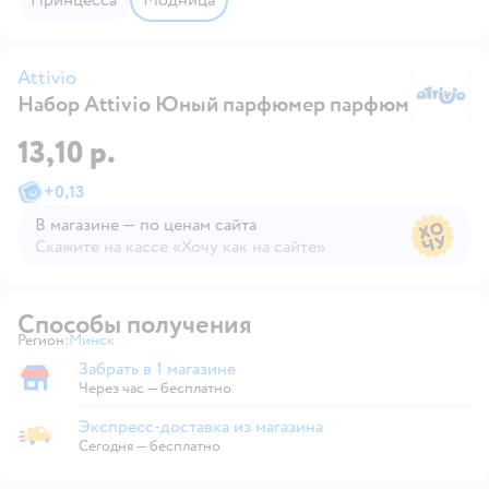
Attivio
Набор Attivio Юный парфюмер парфюм
At
13,10 р.
+
0,13
В магазине — по ценам сайта
Скажите на кассе «Хочу как на сайте»
В магазине — по ценам сайта
Способы получения
Регион:
Минск
Выбор адреса доставки.
Забрать в 1 магазине
Забрать в магазине
Через час — бесплатно
Экспресс-доставка из магазина
Экспресс-доставка из магазина
Сегодня
—
бесплатно