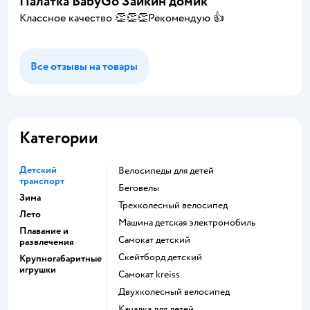
Палатка BabyGo Зайкин домик
Классное качество 👏👏👏Рекомендую 👍
Все отзывы на товары
Категории
Детский
Велосипеды для детей
транспорт
Беговелы
Зима
Трехколесный велосипед
Лето
Машина детская электромобиль
Плавание и
Самокат детский
развлечения
Скейтборд детский
Крупногабаритные
игрушки
Самокат kreiss
Двухколесный велосипед
Качалка для детей