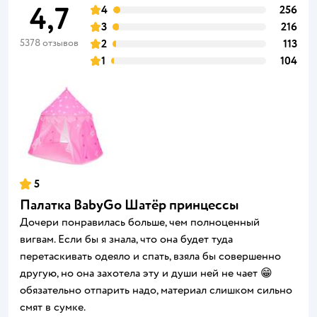
4,7
4
256
3
216
5378 отзывов
2
113
1
104
5
Палатка BabyGo Шатёр принцессы
Дочери понравилась больше, чем полноценный
вигвам. Если бы я знала, что она будет туда
перетаскивать одеяло и спать, взяла бы совершенно
другую, но она захотела эту и души ней не чает 😁
обязательно отпарить надо, материал слишком сильно
смят в сумке.