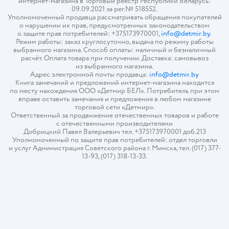
интернет-магазина в Торговый реестр Республики Беларусь:
09.09.2021 за рег.№ 518552.
Уполномоченный продавца рассматривать обращения покупателей
о нарушении их прав, предусмотренных законодательством
о защите прав потребителей: +375173970001,
info@detmir.by
.
Режим работы: заказ круглосуточно, выдача по режиму работы
выбранного магазина. Способ оплаты: наличный и безналичный
расчёт. Оплата товара при получении. Доставка: самовывоз
из выбранного магазина.
Адрес электронной почты продавца:
info@detmir.by
Книга замечаний и предложений интернет-магазина находится
по месту нахождения ООО «Детмир БЕЛ». Потребитель при этом
вправе оставить замечания и предложения в любом магазине
торговой сети «Детмир».
Ответственный за продвижение отечественных товаров и работе
с отечественными производителями
Добрицкий Павел Валерьевич тел. +375173970001 доб.213
Уполномоченный по защите прав потребителей: отдел торговли
и услуг Администрация Советского района г. Минска, тел. (017) 377-
13-93, (017) 318-13-33.