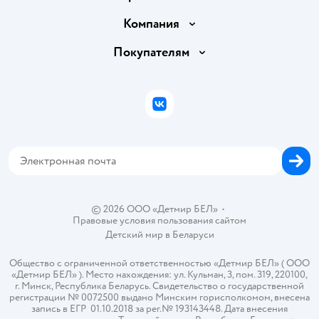
Доставка и оплата
Компания
Обмен и возврат товара
Вакансии
Покупателям
Правила продажи
Подарочные карты
Политика конфиденциальности
Бонусные карты
Политика использования файлов cookie
ВКонтакте
Блог
Обратная связь
Магазины сети
Карта сайта
© 2026 ООО «Детмир БЕЛ»
•
Правовые условия пользования сайтом
Детский мир в
Беларуси
Общество с ограниченной ответственностью «Детмир БЕЛ» ( ООО
«Детмир БЕЛ» ). Место нахождения: ул. Кульман, 3, пом. 319, 220100,
г. Минск, Республика Беларусь. Свидетельство о государственной
регистрации № 0072500 выдано Минским горисполкомом, внесена
запись в ЕГР 01.10.2018 за рег.№ 193143448. Дата внесения