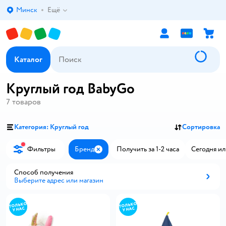
Минск
Ещё
Выбор адреса доставки.
Каталог
Круглый год BabyGo
7
товаров
Категория: Круглый год
Сортировка
Фильтры
Бренд
Получить за 1-2 часа
Сегодня ил
Закрыть
Способ получения
Выберите адрес или магазин
Способ получения