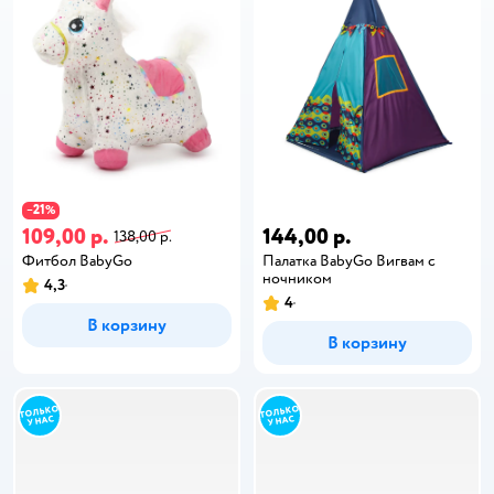
21
−
%
109,00 р.
144,00 р.
138,00 р.
Фитбол BabyGo
Палатка BabyGo Вигвам с
ночником
4,3
4
В корзину
В корзину