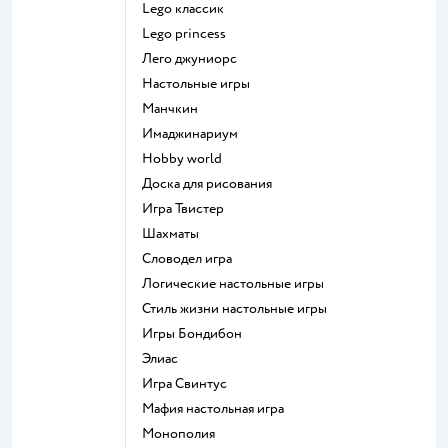
Lego классик
Lego princess
Лего джуниорс
Настольные игры
Манчкин
Имаджинариум
Hobby world
Доска для рисования
Игра Твистер
Шахматы
Словодел игра
Логические настольные игры
Стиль жизни настольные игры
Игры Бондибон
Элиас
Игра Свинтус
Мафия настольная игра
Монополия