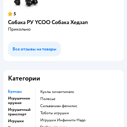
5
Собака РУ YCOO Собака Хедзап
Прикольно
Все отзывы на товары
Категории
Бренды
Куклы энчантималс
Игрушечное
Полесье
оружие
Сильваниан фемилис
Игрушечный
Тоботы игрушки
транспорт
Игрушки Инфинити Надо
Игрушки