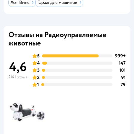
Хот Вилс
Гараж для машинок
Отзывы на Радиоуправляемые
животные
5
999+
4,6
4
147
3
101
2141 отзыв
2
91
1
79