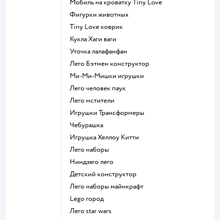
Мобиль на кроватку Tiny Love
Фигурки животных
Tiny Love коврик
Кукла Хаги ваги
Уточка лалафанфан
Лего Бэтмен конструктор
Ми-Ми-Мишки игрушки
Лего человек паук
Лего мстители
Игрушки Трансформеры
Чебурашка
Игрушка Хеллоу Китти
Лего наборы
Ниндзяго лего
Детский конструктор
Лего наборы майнкрафт
Lego город
Лего star wars