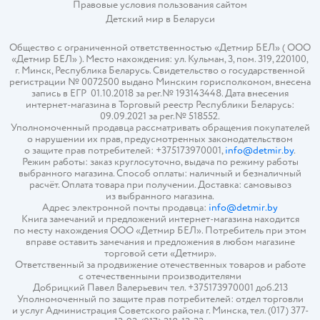
Правовые условия пользования сайтом
Детский мир в
Беларуси
Общество с ограниченной ответственностью «Детмир БЕЛ» ( ООО
«Детмир БЕЛ» ). Место нахождения: ул. Кульман, 3, пом. 319, 220100,
г. Минск, Республика Беларусь. Свидетельство о государственной
регистрации № 0072500 выдано Минским горисполкомом, внесена
запись в ЕГР 01.10.2018 за рег.№ 193143448. Дата внесения
интернет-магазина в Торговый реестр Республики Беларусь:
09.09.2021 за рег.№ 518552.
Уполномоченный продавца рассматривать обращения покупателей
о нарушении их прав, предусмотренных законодательством
о защите прав потребителей: +375173970001,
info@detmir.by
.
Режим работы: заказ круглосуточно, выдача по режиму работы
выбранного магазина. Способ оплаты: наличный и безналичный
расчёт. Оплата товара при получении. Доставка: самовывоз
из выбранного магазина.
Адрес электронной почты продавца:
info@detmir.by
Книга замечаний и предложений интернет-магазина находится
по месту нахождения ООО «Детмир БЕЛ». Потребитель при этом
вправе оставить замечания и предложения в любом магазине
торговой сети «Детмир».
Ответственный за продвижение отечественных товаров и работе
с отечественными производителями
Добрицкий Павел Валерьевич тел. +375173970001 доб.213
Уполномоченный по защите прав потребителей: отдел торговли
и услуг Администрация Советского района г. Минска, тел. (017) 377-