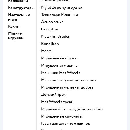
Stellar игрушки
Коллекции
my little pony игрушки
Конструкторы
Настольные
Технопарк Машинки
игры
Алило зайка
Куклы
Goo jit zu
Мягкие
Машины Bruder
игрушки
Bondibon
Нерф
Игрушечные оружия
Игрушечная машина
Машинки Hot Wheels
Машины на пульте управления
Игрушечная железная дорога
Детский трек
Hot Wheels треки
Игрушка танк на радиоуправлении
Игрушечные самолеты
Гараж для детских машинок