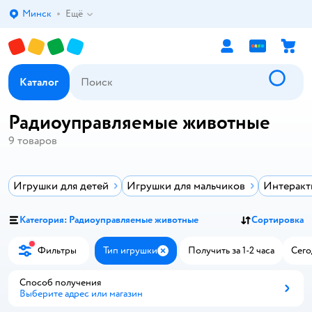
Минск
Ещё
Выбор адреса доставки.
Каталог
Радиоуправляемые животные
9
товаров
Игрушки для детей
Игрушки для мальчиков
Интеракт
Категория: Радиоуправляемые животные
Сортировка
Фильтры
Тип игрушки
Получить за 1-2 часа
Сего
Закрыть
Способ получения
Выберите адрес или магазин
Способ получения