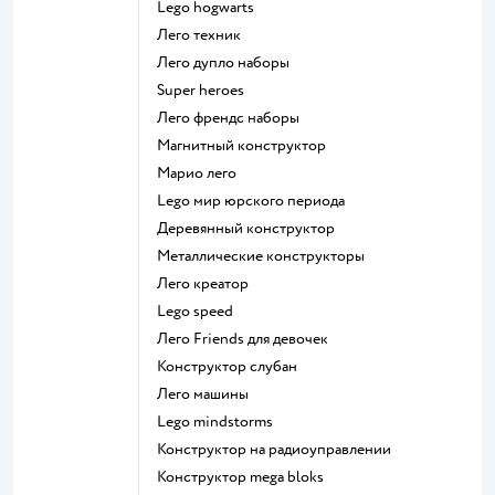
Lego hogwarts
Лего техник
Лего дупло наборы
Super heroes
Лего френдс наборы
Магнитный конструктор
Марио лего
Lego мир юрского периода
Деревянный конструктор
Металлические конструкторы
Лего креатор
Lego speed
Лего Friends для девочек
Конструктор слубан
Лего машины
Lego mindstorms
Конструктор на радиоуправлении
Конструктор mega bloks