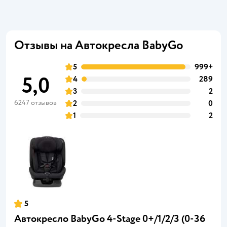
Отзывы на Автокресла BabyGo
5
999+
5,0
4
289
3
2
6247 отзывов
2
0
1
2
5
Автокресло BabyGo 4-Stage 0+/1/2/3 (0-36