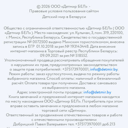
© 2026 ООО «Детмир БЕЛ»
•
Правовые условия пользования сайтом
Детский мир в
Беларуси
Общество с ограниченной ответственностью «Детмир БЕЛ» ( ООО
«Детмир БЕЛ» ). Место нахождения: ул. Кульман, 3, пом. 319, 220100,
г. Минск, Республика Беларусь. Свидетельство о государственной
регистрации № 0072500 выдано Минским горисполкомом, внесена
запись в ЕГР 01.10.2018 за рег.№ 193143448. Дата внесения
интернет-магазина в Торговый реестр Республики Беларусь:
09.09.2021 за рег.№ 518552.
Уполномоченный продавца рассматривать обращения покупателей
о нарушении их прав, предусмотренных законодательством
о защите прав потребителей: +375173970001,
info@detmir.by
.
Режим работы: заказ круглосуточно, выдача по режиму работы
выбранного магазина. Способ оплаты: наличный и безналичный
расчёт. Оплата товара при получении. Доставка: самовывоз
из выбранного магазина.
Адрес электронной почты продавца:
info@detmir.by
Книга замечаний и предложений интернет-магазина находится
по месту нахождения ООО «Детмир БЕЛ». Потребитель при этом
вправе оставить замечания и предложения в любом магазине
торговой сети «Детмир».
Ответственный за продвижение отечественных товаров и работе
с отечественными производителями
Добрицкий Павел Валерьевич тел. +375173970001 доб.213