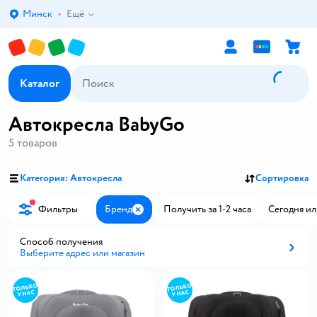
Минск
Ещё
Выбор адреса доставки.
Каталог
Автокресла BabyGo
5
товаров
Категория: Автокресла
Сортировка
Фильтры
Бренд
Получить за 1-2 часа
Сегодня ил
Закрыть
Способ получения
Выберите адрес или магазин
Способ получения