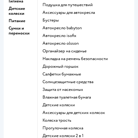
Гигиена
Подушка для путешествий
Детские
Аксессуары для автокресла
коляски
Бустеры
Питание
Автокресло babyton
Сумки и
переноски
Автокресло isofix
Автокресло olsson
Органайзер на сиденье
Накладка на ремень безопасности
Дорожный горшок
Салфетки бумажные
Солнцезащитные средства
Защита от насекомых
Влажная туалетная бумага
Детские коляски
Аксессуары для детских колясок
Коляска трость
Прогулочная коляска
Детские коляски 2 в 1