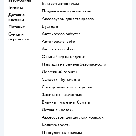
автомобиля
База для автокресла
Гигиена
Подушка для путешествий
Детские
Аксессуары для автокресла
коляски
Бустеры
Питание
Автокресло babyton
Сумки и
переноски
Автокресло isofix
Автокресло olsson
Органайзер на сиденье
Накладка на ремень безопасности
Дорожный горшок
Салфетки бумажные
Солнцезащитные средства
Защита от насекомых
Влажная туалетная бумага
Детские коляски
Аксессуары для детских колясок
Коляска трость
Прогулочная коляска