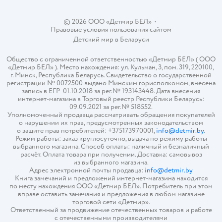
© 2026 ООО «Детмир БЕЛ»
•
Правовые условия пользования сайтом
Детский мир в
Беларуси
Общество с ограниченной ответственностью «Детмир БЕЛ» ( ООО
«Детмир БЕЛ» ). Место нахождения: ул. Кульман, 3, пом. 319, 220100,
г. Минск, Республика Беларусь. Свидетельство о государственной
регистрации № 0072500 выдано Минским горисполкомом, внесена
запись в ЕГР 01.10.2018 за рег.№ 193143448. Дата внесения
интернет-магазина в Торговый реестр Республики Беларусь:
09.09.2021 за рег.№ 518552.
Уполномоченный продавца рассматривать обращения покупателей
о нарушении их прав, предусмотренных законодательством
о защите прав потребителей: +375173970001,
info@detmir.by
.
Режим работы: заказ круглосуточно, выдача по режиму работы
выбранного магазина. Способ оплаты: наличный и безналичный
расчёт. Оплата товара при получении. Доставка: самовывоз
из выбранного магазина.
Адрес электронной почты продавца:
info@detmir.by
Книга замечаний и предложений интернет-магазина находится
по месту нахождения ООО «Детмир БЕЛ». Потребитель при этом
вправе оставить замечания и предложения в любом магазине
торговой сети «Детмир».
Ответственный за продвижение отечественных товаров и работе
с отечественными производителями