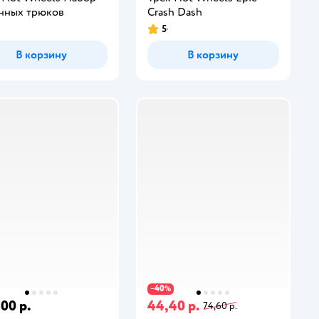
нных трюков
Crash Dash
5
В корзину
В корзину
40
−
%
,00 р.
44,40 р.
74,60 р.