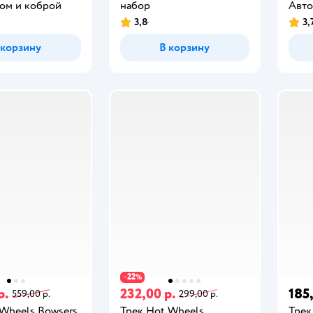
ом и коброй
набор
Авто
3,8
3,
 корзину
В корзину
22
−
%
р.
232,00 р.
185
559,00 р.
299,00 р.
 Wheels Bowsers
Трек Hot Wheels
Трек