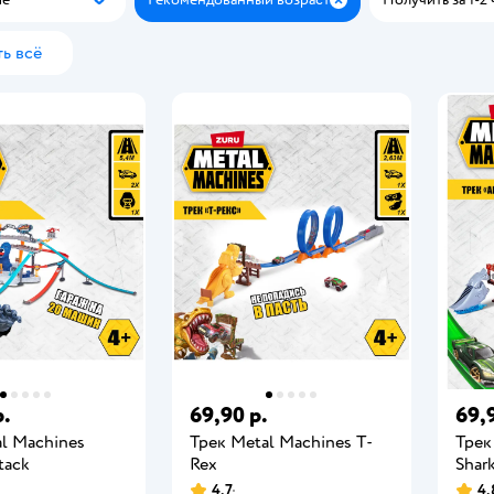
Популярные
Закрыть
ь всё
р.
69,90 р.
69,
l Machines
Трек Metal Machines T-
Трек
tack
Rex
Shar
4,7
4,