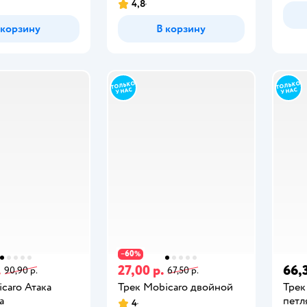
4,8
 корзину
В корзину
60
−
%
.
27,00 р.
66,
90,90 р.
67,50 р.
caro Атака
Трек Mobicaro двойной
Трек
а
петл
4