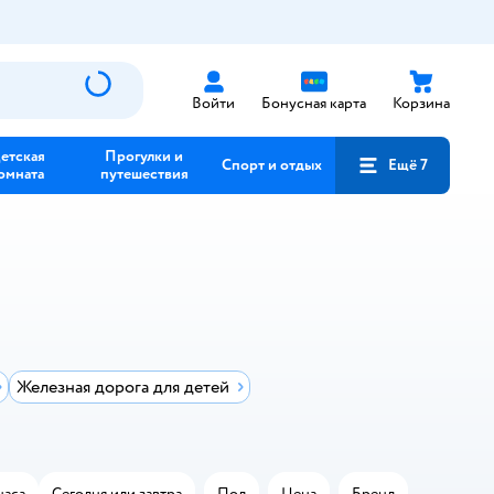
Войти
Бонусная карта
Корзина
етская
Прогулки и
Спорт и отдых
Ещё 7
омната
путешествия
Железная дорога для детей
часа
Сегодня или завтра
Пол
Цена
Бренд