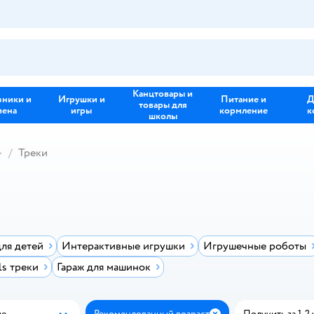
Канцтовары и
зники и
Игрушки и
Питание и
Д
товары для
иена
игры
кормление
к
школы
Треки
ля детей
Интерактивные игрушки
Игрушечные роботы
ls треки
Гараж для машинок
ые
Рекомендованный возраст
Получить за 1-2 