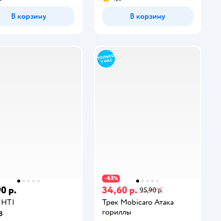
В корзину
В корзину
63
−
%
0 р.
34,60 р.
95,90 р.
 HTI
Трек Mobicaro Атака
гориллы
8