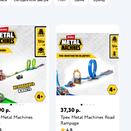
90 р.
37,30 р.
 Metal Machines
Трек Metal Machines Road
k
Rampage
8
4,8