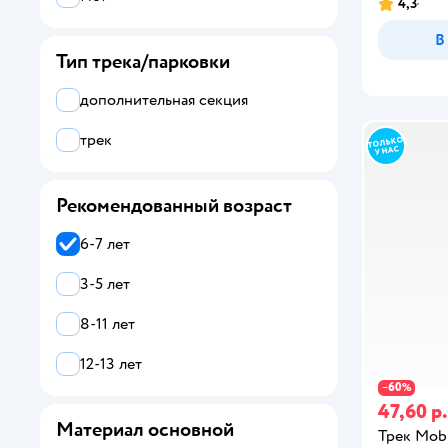
4,3
В
Тип трека/парковки
дополнительная секция
трек
Рекомендованный возраст
6-7 лет
3-5 лет
8-11 лет
12-13 лет
60
−
%
47,60 р.
Материал основной
Трек Mobi