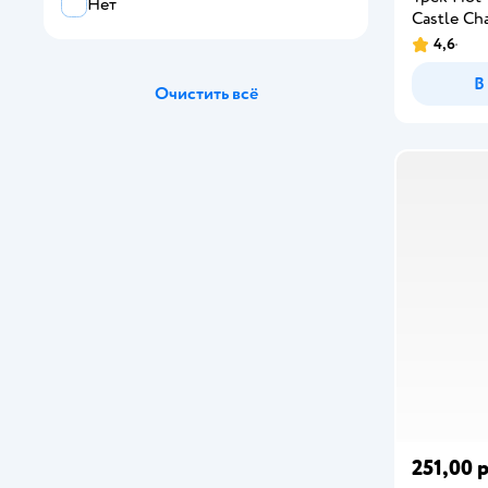
Нет
Castle Ch
4,6
В
Очистить всё
251,00 р