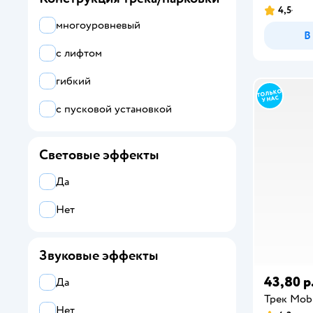
4,5
Legends of Spark
многоуровневый
В
Metal Machines
с лифтом
Mobicaro
гибкий
Monster Jam
с пусковой установкой
Технодрайв
Световые эффекты
Щенячий патруль
Да
Нет
Звуковые эффекты
43,80 р
Да
Трек Mob
Нет