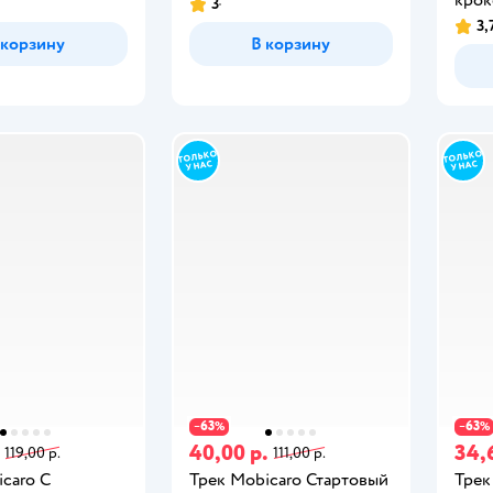
3
3,
 корзину
В корзину
63
63
−
%
−
%
40,00 р.
34,
119,00 р.
111,00 р.
caro С
Трек Mobicaro Стартовый
Трек