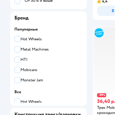
От 50% и выше
4,4
В
Бренд
Популярные
Hot Wheels
Metal Machines
HTI
Mobicaro
Monster Jam
Все
59
−
%
36,40 р
Hot Wheels
Трек Mobi
HTI
крокодил
Конструкция трека/парковки