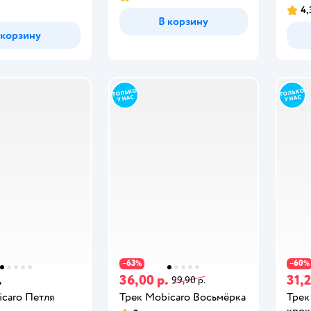
4,
В корзину
 корзину
63
60
−
%
−
%
.
36,00 р.
31,2
99,90 р.
icaro Петля
Трек Mobicaro Восьмёрка
Трек
крок