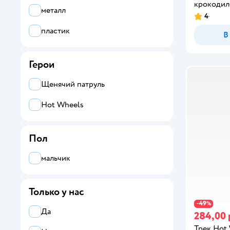
крокодил
металл
4
пластик
В
Герои
Щенячий патруль
Hot Wheels
Пол
мальчик
Только у нас
49
−
%
Да
284,00 
Трек Hot