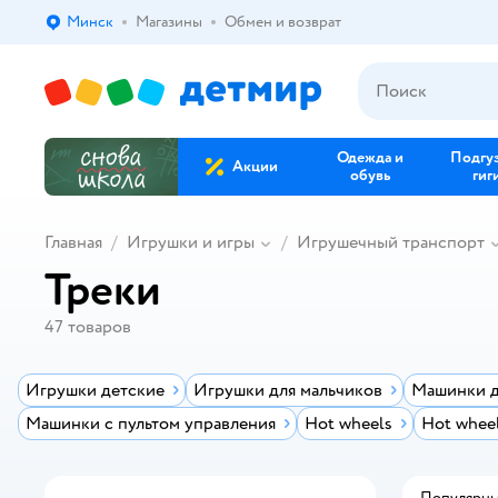
Минск
Магазины
Обмен и возврат
Выбор адреса доставки.
Одежда и
Подгу
Акции
обувь
гиг
Главная
Игрушки и игры
Игрушечный транспорт
Треки
47
товаров
Игрушки детские
Игрушки для мальчиков
Машинки д
Машинки с пультом управления
Hot wheels
Hot whee
Популярн