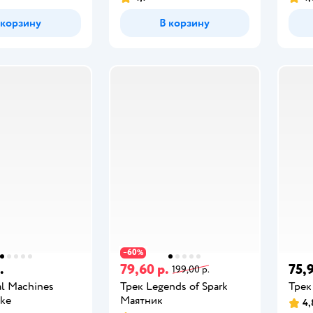
 корзину
В корзину
60
−
%
.
79,60 р.
75,9
199,00 р.
l Machines
Трек Legends of Spark
Трек
ike
Маятник
4,