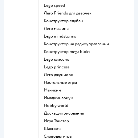
Lego speed
Лего Friends для девочек
Конструктор слубан
Лего машины
Lego mindstorms
Конструктор на радиоуправлении
Конструктор mega bloks
Lego классик
Lego princess
Лего джуниорс
Настольные игры
Манчкин
Имаджинариум
Hobby world
Доска для рисования
Игра Твистер
Шахматы
Словодел игра