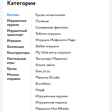
Категории
Бренды
Куклы энчантималс
Игрушечное
Полесье
оружие
Сильваниан фемилис
Игрушечный
Тоботы игрушки
транспорт
Игрушки Инфинити Надо
Игрушки
Stellar игрушки
Коллекции
my little pony игрушки
Конструкторы
Настольные
Технопарк Машинки
игры
Алило зайка
Куклы
Goo jit zu
Мягкие
Машины Bruder
игрушки
Bondibon
Нерф
Игрушечные оружия
Игрушечная машина
Машинки Hot Wheels