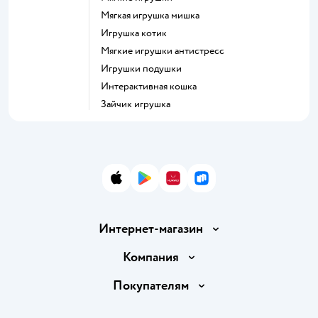
Мягкая игрушка мишка
Игрушка котик
Мягкие игрушки антистресс
Игрушки подушки
Интерактивная кошка
Зайчик игрушка
App Store
Google Play
AppGallery
RuStore
Интернет-магазин
Доставка и оплата
Компания
Обмен и возврат товара
Вакансии
Покупателям
Правила продажи
Подарочные карты
Политика конфиденциальности