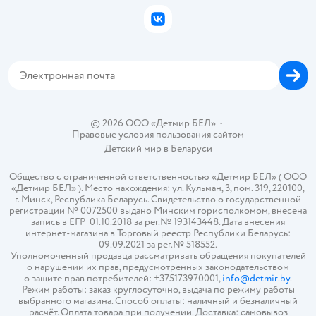
Бонусные карты
Политика использования файлов cookie
ВКонтакте
Блог
Обратная связь
Магазины сети
Карта сайта
© 2026 ООО «Детмир БЕЛ»
•
Правовые условия пользования сайтом
Детский мир в
Беларуси
Общество с ограниченной ответственностью «Детмир БЕЛ» ( ООО
«Детмир БЕЛ» ). Место нахождения: ул. Кульман, 3, пом. 319, 220100,
г. Минск, Республика Беларусь. Свидетельство о государственной
регистрации № 0072500 выдано Минским горисполкомом, внесена
запись в ЕГР 01.10.2018 за рег.№ 193143448. Дата внесения
интернет-магазина в Торговый реестр Республики Беларусь:
09.09.2021 за рег.№ 518552.
Уполномоченный продавца рассматривать обращения покупателей
о нарушении их прав, предусмотренных законодательством
о защите прав потребителей: +375173970001,
info@detmir.by
.
Режим работы: заказ круглосуточно, выдача по режиму работы
выбранного магазина. Способ оплаты: наличный и безналичный
расчёт. Оплата товара при получении. Доставка: самовывоз