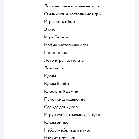
Логические настольные игры
Стиль жизни настольные игры
Игры Бондибон
Элиас
Игра Свинтус
Мафия настольная игра
Монополия
Лото игра настольная
Лол куклы
Куклы
Куклы Барби
Кукольный домик
Пупсики для девочек
Одежда для кукол
Игрушечная коляска для кукол
Куклы винкс
Набор мебели для кукол
Мягкие игрушки