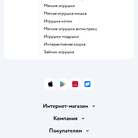
Мягкие игрушки
Мягкая игрушка мишка
Игрушка котик
Мягкие игрушки антистресс
Игрушки подушки
Интерактивная кошка
Зайчик игрушка
App Store
Google Play
AppGallery
RuStore
Интернет-магазин
Доставка и оплата
Компания
Обмен и возврат товара
Вакансии
Покупателям
Правила продажи