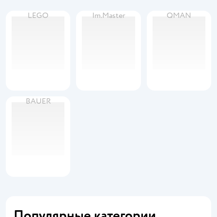
LEGO
Im.Master
QMAN
BAUER
Популярные категории