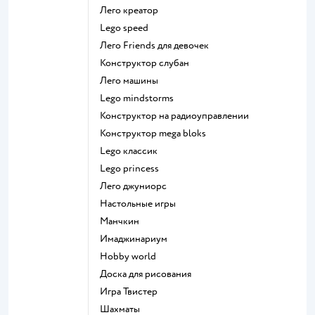
Лего креатор
Lego speed
Лего Friends для девочек
Конструктор слубан
Лего машины
Lego mindstorms
Конструктор на радиоуправлении
Конструктор mega bloks
Lego классик
Lego princess
Лего джуниорс
Настольные игры
Манчкин
Имаджинариум
Hobby world
Доска для рисования
Игра Твистер
Шахматы