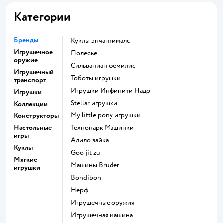
Категории
Бренды
Куклы энчантималс
Игрушечное
Полесье
оружие
Сильваниан фемилис
Игрушечный
Тоботы игрушки
транспорт
Игрушки Инфинити Надо
Игрушки
Stellar игрушки
Коллекции
my little pony игрушки
Конструкторы
Настольные
Технопарк Машинки
игры
Алило зайка
Куклы
Goo jit zu
Мягкие
Машины Bruder
игрушки
Bondibon
Нерф
Игрушечные оружия
Игрушечная машина