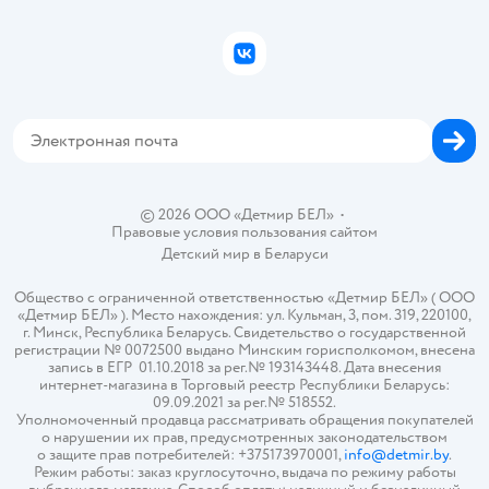
Подарочные карты
Политика конфиденциальности
Бонусные карты
Политика использования файлов cookie
ВКонтакте
Блог
Обратная связь
Магазины сети
Карта сайта
© 2026 ООО «Детмир БЕЛ»
•
Правовые условия пользования сайтом
Детский мир в
Беларуси
Общество с ограниченной ответственностью «Детмир БЕЛ» ( ООО
«Детмир БЕЛ» ). Место нахождения: ул. Кульман, 3, пом. 319, 220100,
г. Минск, Республика Беларусь. Свидетельство о государственной
регистрации № 0072500 выдано Минским горисполкомом, внесена
запись в ЕГР 01.10.2018 за рег.№ 193143448. Дата внесения
интернет-магазина в Торговый реестр Республики Беларусь:
09.09.2021 за рег.№ 518552.
Уполномоченный продавца рассматривать обращения покупателей
о нарушении их прав, предусмотренных законодательством
о защите прав потребителей: +375173970001,
info@detmir.by
.
Режим работы: заказ круглосуточно, выдача по режиму работы