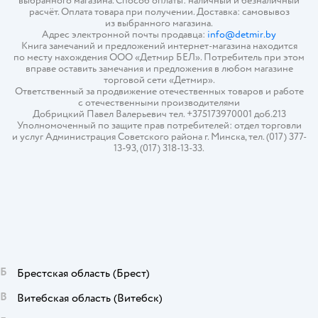
выбранного магазина. Способ оплаты: наличный и безналичный
расчёт. Оплата товара при получении. Доставка: самовывоз
из выбранного магазина.
Адрес электронной почты продавца:
info@detmir.by
Книга замечаний и предложений интернет-магазина находится
по месту нахождения ООО «Детмир БЕЛ». Потребитель при этом
вправе оставить замечания и предложения в любом магазине
торговой сети «Детмир».
Ответственный за продвижение отечественных товаров и работе
с отечественными производителями
Добрицкий Павел Валерьевич тел. +375173970001 доб.213
Уполномоченный по защите прав потребителей: отдел торговли
и услуг Администрация Советского района г. Минска, тел. (017) 377-
13-93, (017) 318-13-33.
Б
Брестская область
(Брест)
В
Витебская область
(Витебск)