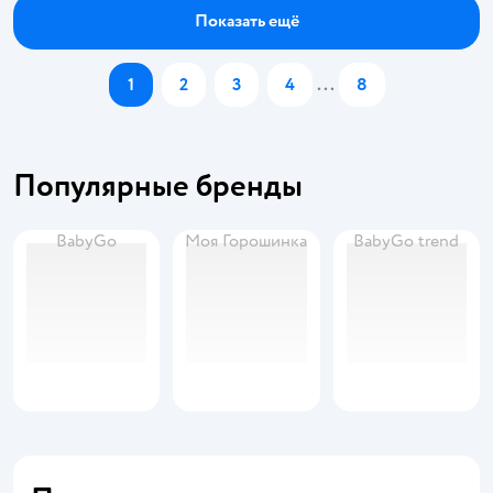
Показать ещё
1
2
3
4
...
8
Популярные бренды
BabyGo
Моя Горошинка
BabyGo trend