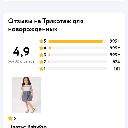
Отзывы на Трикотаж для
новорожденных
5
999+
4,9
4
999+
3
999+
56400 отзывов
2
624
1
181
5
Платье BabyGo