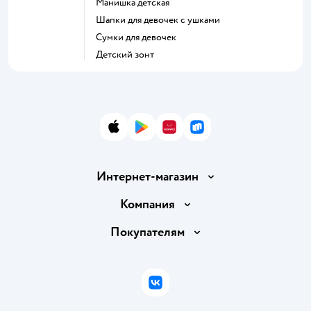
Манишка детская
Шапки для девочек с ушками
Сумки для девочек
Детский зонт
App Store
Google Play
AppGallery
RuStore
Интернет-магазин
Доставка и оплата
Компания
Обмен и возврат товара
Вакансии
Покупателям
Правила продажи
Подарочные карты
Политика конфиденциальности
Бонусные карты
Политика использования файлов cookie
ВКонтакте
Блог
Обратная связь