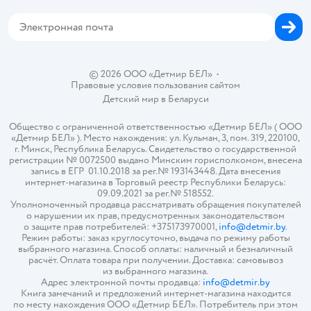
Магазины сети
Карта сайта
© 2026 ООО «Детмир БЕЛ»
•
Правовые условия пользования сайтом
Детский мир в
Беларуси
Общество с ограниченной ответственностью «Детмир БЕЛ» ( ООО
«Детмир БЕЛ» ). Место нахождения: ул. Кульман, 3, пом. 319, 220100,
г. Минск, Республика Беларусь. Свидетельство о государственной
регистрации № 0072500 выдано Минским горисполкомом, внесена
запись в ЕГР 01.10.2018 за рег.№ 193143448. Дата внесения
интернет-магазина в Торговый реестр Республики Беларусь:
09.09.2021 за рег.№ 518552.
Уполномоченный продавца рассматривать обращения покупателей
о нарушении их прав, предусмотренных законодательством
о защите прав потребителей: +375173970001,
info@detmir.by
.
Режим работы: заказ круглосуточно, выдача по режиму работы
выбранного магазина. Способ оплаты: наличный и безналичный
расчёт. Оплата товара при получении. Доставка: самовывоз
из выбранного магазина.
Адрес электронной почты продавца:
info@detmir.by
Книга замечаний и предложений интернет-магазина находится
по месту нахождения ООО «Детмир БЕЛ». Потребитель при этом