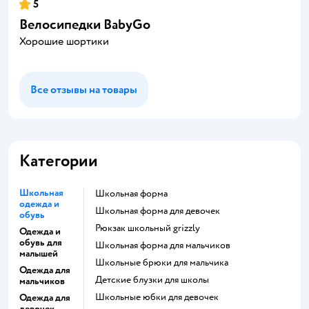
5
Велосипедки BabyGo
Хорошие шортики
Все отзывы на товары
Категории
Школьная
Школьная форма
одежда и
Школьная форма для девочек
обувь
Рюкзак школьный grizzly
Одежда и
обувь для
Школьная форма для мальчиков
малышей
Школьные брюки для мальчика
Одежда для
Детские блузки для школы
мальчиков
Школьные юбки для девочек
Одежда для
девочек