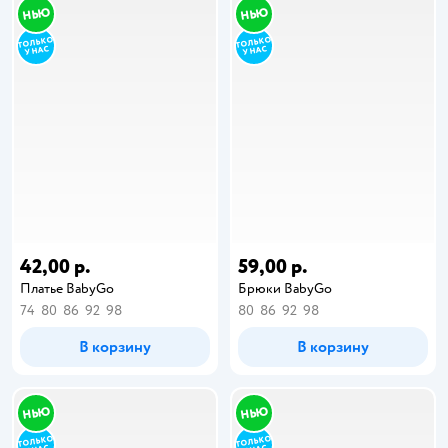
42,00 р.
59,00 р.
Платье BabyGo
Брюки BabyGo
74
80
86
92
98
80
86
92
98
В корзину
В корзину