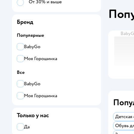
От 30% и выше
Поп
Бренд
Baby
Популярные
BabyGo
Моя Горошинка
Все
BabyGo
Моя Горошинка
Попу
Только у нас
Детская
Обувь д
Да