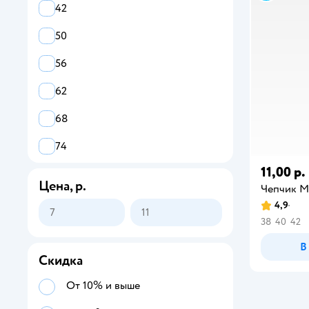
42
50
56
62
68
74
11,00 р.
80
Цена, р.
Чепчик М
86
4,9
38
40
42
92
В
98
Скидка
От 10% и выше