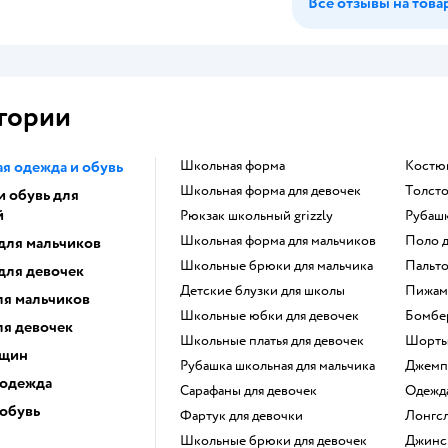
Все отзывы на това
гории
я одежда и обувь
Школьная форма
Костю
Школьная форма для девочек
Толст
и обувь для
й
Рюкзак школьный grizzly
Рубаш
Школьная форма для мальчиков
Поло 
для мальчиков
Школьные брюки для мальчика
Пальт
для девочек
Детские блузки для школы
Пижам
ля мальчиков
Школьные юбки для девочек
Бомбе
ля девочек
Школьные платья для девочек
Шорт
нщин
Рубашка школьная для мальчика
Джем
 одежда
Сарафаны для девочек
Одежд
 обувь
Фартук для девочки
Лонгс
Школьные брюки для девочек
Джинс