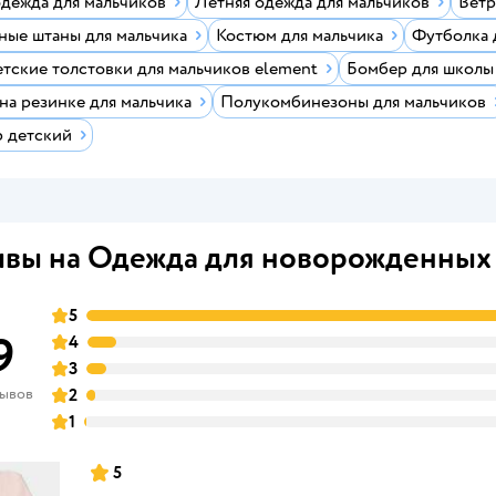
одежда для мальчиков
Летняя одежда для мальчиков
Ветр
ные штаны для мальчика
Костюм для мальчика
Футболка 
тские толстовки для мальчиков element
Бомбер для школы
а резинке для мальчика
Полукомбинезоны для мальчиков
 детский
вы на Одежда для новорожденных
5
9
4
3
зывов
2
1
5