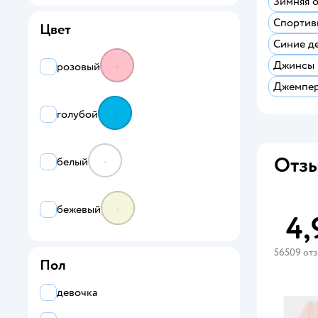
Зимняя 
Спортив
Цвет
Синие де
Джинсы н
розовый
Джемпер
голубой
Отзы
белый
бежевый
4,
56509 от
Пол
девочка