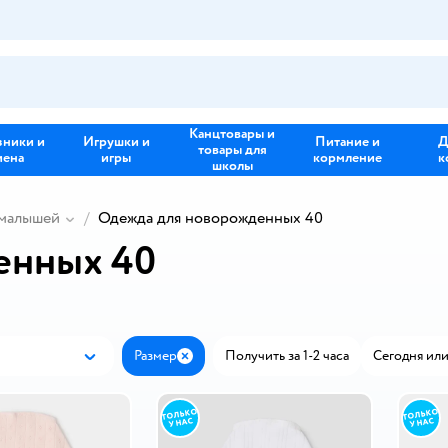
Канцтовары и
зники и
Игрушки и
Питание и
Д
товары для
иена
игры
кормление
к
школы
 малышей
Одежда для новорожденных 40
енных 40
Размер
Получить за 1-2 часа
Сегодня или
Новинки
Закрыть