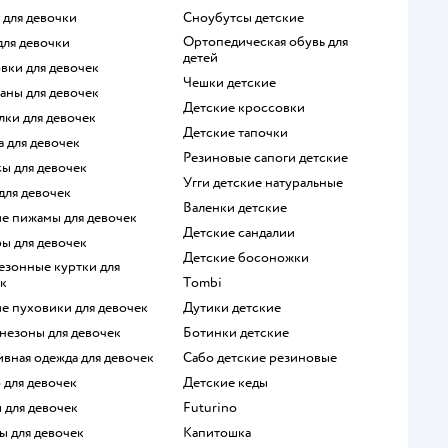
е для девочки
Сноубутсы детские
Ортопедическая обувь для
 для девочки
детей
овки для девочек
Чешки детские
ганы для девочек
Детские кроссовки
олки для девочек
Детские тапочки
а для девочек
Резиновые сапоги детские
сы для девочек
Угги детские натуральные
 для девочек
Валенки детские
ие пижамы для девочек
Детские сандалии
ры для девочек
Детские босоножки
к
Tombi
ие пуховики для девочек
Дутики детские
незоны для девочек
Ботинки детские
ивная одежда для девочек
Сабо детские резиновые
о для девочек
Детские кеды
ы для девочек
Futurino
ы для девочек
Капитошка