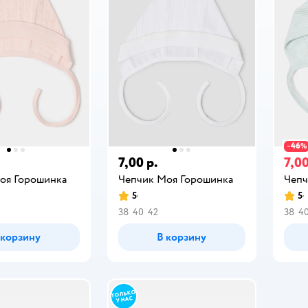
46
−
%
7,00 р.
7,00
оя Горошинка
Чепчик Моя Горошинка
Чепч
5
5
38
40
42
38
4
 корзину
В корзину