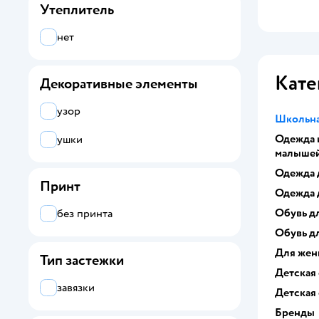
Утеплитель
нет
Кате
Декоративные элементы
узор
Школьна
Одежда 
ушки
малыше
Одежда 
Принт
Одежда 
Обувь д
без принта
Обувь д
Для же
Тип застежки
Детская
завязки
Детская
Бренды