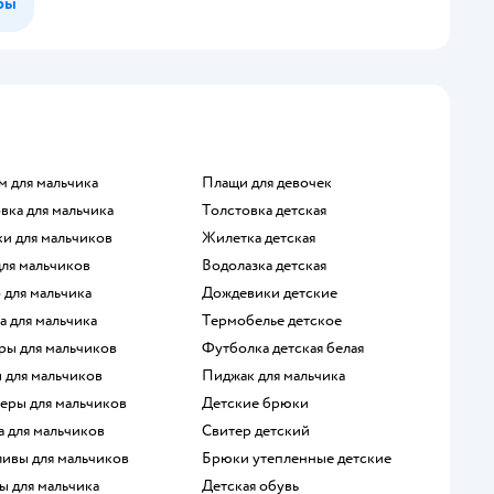
ры
м для мальчика
Плащи для девочек
овка для мальчика
Толстовка детская
ки для мальчиков
Жилетка детская
для мальчиков
Водолазка детская
о для мальчика
Дождевики детские
а для мальчика
Термобелье детское
ры для мальчиков
Футболка детская белая
ы для мальчиков
Пиджак для мальчика
перы для мальчиков
Детские брюки
а для мальчиков
Свитер детский
ливы для мальчиков
Брюки утепленные детские
ы для мальчика
Детская обувь