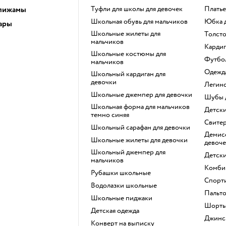
 пижамы
Туфли для школы для девочек
Плать
Школьная обувь для мальчиков
Юбка
ары
Школьные жилеты для
Толст
мальчиков
Карди
Школьные костюмы для
Футб
мальчиков
Одежд
Школьный кардиган для
девочки
Легин
Школьные джемпер для девочки
Шубы
Школьная форма для мальчиков
Детск
темно синяя
Свите
Школьный сарафан для девочки
Демисезонные куртки для
Школьные жилеты для девочки
девоче
Школьный джемпер для
Детск
мальчиков
Комби
Рубашки школьные
Спорт
Водолазки школьные
Пальт
Школьные пиджаки
Шорт
Детская одежда
Джинс
Конверт на выписку