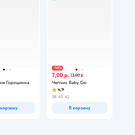
46
−
%
7,00 р.
13,00 р.
оя Горошинка
Чепчик Baby Gо
4,9
38
40
42
 корзину
В корзину