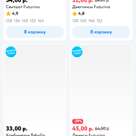
54,00 р.
32,00 р.
64,00 р.
Свитшот Futurino
Джеггинсы Futurino
4,9
4,8
128
134
140
152
164
128
140
146
152
В корзину
В корзину
29
−
%
33,00 р.
45,00 р.
64,00 р.
Комбинезон BabyGо
Джинсы Futurino