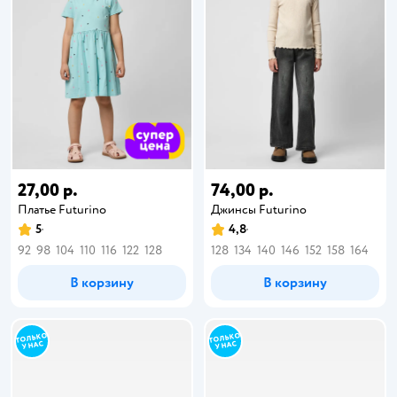
27,00 р.
74,00 р.
Платье Futurino
Джинсы Futurino
5
4,8
92
98
104
110
116
122
128
128
134
140
146
152
158
164
В корзину
В корзину