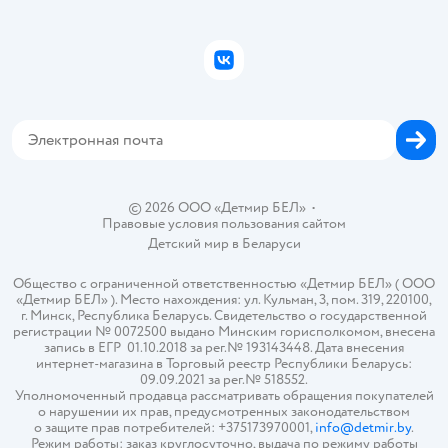
Подарочные карты
Политика конфиденциальности
Бонусные карты
Политика использования файлов cookie
ВКонтакте
Блог
Обратная связь
Магазины сети
Карта сайта
© 2026 ООО «Детмир БЕЛ»
•
Правовые условия пользования сайтом
Детский мир в
Беларуси
Общество с ограниченной ответственностью «Детмир БЕЛ» ( ООО
«Детмир БЕЛ» ). Место нахождения: ул. Кульман, 3, пом. 319, 220100,
г. Минск, Республика Беларусь. Свидетельство о государственной
регистрации № 0072500 выдано Минским горисполкомом, внесена
запись в ЕГР 01.10.2018 за рег.№ 193143448. Дата внесения
интернет-магазина в Торговый реестр Республики Беларусь:
09.09.2021 за рег.№ 518552.
Уполномоченный продавца рассматривать обращения покупателей
о нарушении их прав, предусмотренных законодательством
о защите прав потребителей: +375173970001,
info@detmir.by
.
Режим работы: заказ круглосуточно, выдача по режиму работы