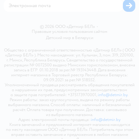
© 2026 ООО «Детмир БЕЛ»
•
Правовые условия пользования сайтом
Детский мир в
Беларуси
Общество с ограниченной ответственностью «Детмир БЕЛ» ( ООО
«Детмир БЕЛ» ). Место нахождения: ул. Кульман, 3, пом. 319, 220100,
г. Минск, Республика Беларусь. Свидетельство о государственной
регистрации № 0072500 выдано Минским горисполкомом, внесена
запись в ЕГР 01.10.2018 за рег.№ 193143448. Дата внесения
интернет-магазина в Торговый реестр Республики Беларусь:
09.09.2021 за рег.№ 518552.
Уполномоченный продавца рассматривать обращения покупателей
о нарушении их прав, предусмотренных законодательством
о защите прав потребителей: +375173970001,
info@detmir.by
.
Режим работы: заказ круглосуточно, выдача по режиму работы
выбранного магазина. Способ оплаты: наличный и безналичный
расчёт. Оплата товара при получении. Доставка: самовывоз
из выбранного магазина.
Адрес электронной почты продавца:
info@detmir.by
Книга замечаний и предложений интернет-магазина находится
по месту нахождения ООО «Детмир БЕЛ». Потребитель при этом
вправе оставить замечания и предложения в любом магазине