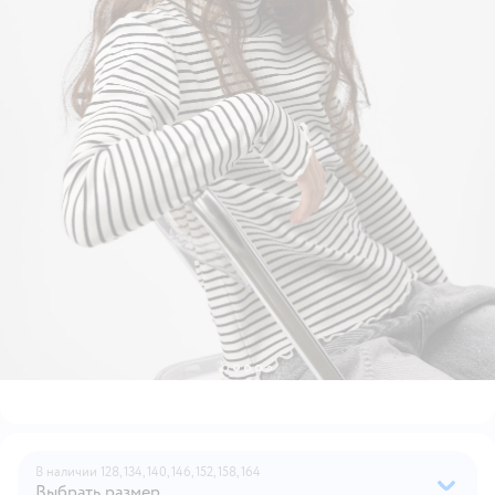
В наличии
128,
134,
140,
146,
152,
158,
164
Выбрать размер