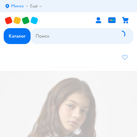
Минск
Ещё
Выбор адреса доставки.
Каталог
В избр