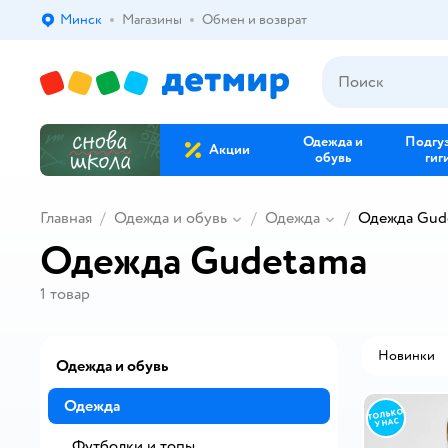
Минск
Магазины
Обмен и возврат
Выбор адреса доставки.
Одежда и
Подгу
Акции
обувь
гиг
Главная
Одежда и обувь
Одежда
Одежда Gud
Одежда Gudetama
1
товар
Новинки
Одежда и обувь
Одежда
Футболки и топы