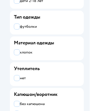
дети 2-18 лет
Futurino
Тип одежды
Futurino Fashion
футболки
Futurino Fashion by Vitaly
Tsarenkov
Futurino School
Материал одежды
Futurino Sport
хлопок
Grimmo
Утеплитель
Hello Kitty
нет
HELLO KITTY AND FRIENDS
Jomoto
Капюшон/воротник
L.O.L. Surprise!
без капюшона