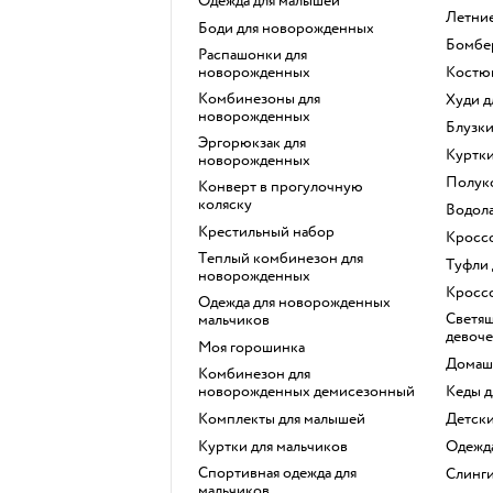
Одежда для малышей
Летни
Боди для новорожденных
Бомбе
Распашонки для
новорожденных
Костю
Комбинезоны для
Худи 
новорожденных
Блузк
Эргорюкзак для
Куртк
новорожденных
Полу
Конверт в прогулочную
коляску
Водол
Крестильный набор
Кросс
Теплый комбинезон для
Туфли
новорожденных
Кросс
Одежда для новорожденных
Светящиеся кроссовки для
мальчиков
девоче
Моя горошинка
Домаш
Комбинезон для
новорожденных демисезонный
Кеды 
Комплекты для малышей
Детск
Куртки для мальчиков
Одеж
Спортивная одежда для
Слинг
мальчиков