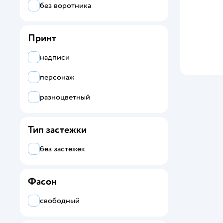
Super Wings
без воротника
А4
Принт
Дима и Алиса
надписи
Моя Горошинка
персонаж
Смешарики
разноцветный
Три кота
Тип застежки
без застежек
Фасон
свободный