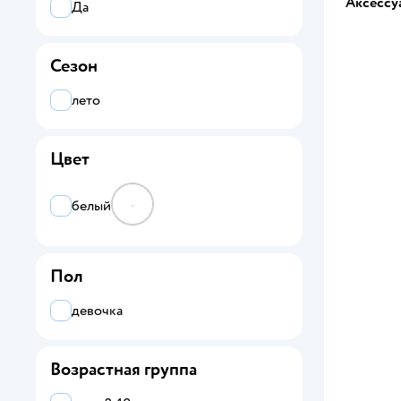
Аксессу
Да
Futurino Sport
Сезон
Day and Night
лето
Все
Gudetama
Цвет
Attivio
белый
BabyGo
BabyGo trend
Пол
Booba
девочка
Chessford
Day and Night
Возрастная группа
Enchantimals