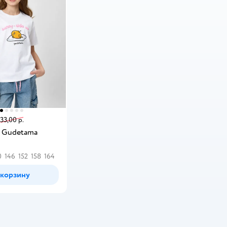
33,00 р.
 Gudetama
0
146
152
158
164
 корзину