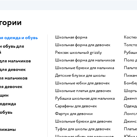
гории
я одежда и обувь
Школьная форма
Костю
Школьная форма для девочек
Толст
и обувь для
й
Рюкзак школьный grizzly
Рубаш
Школьная форма для мальчиков
Поло 
для мальчиков
Школьные брюки для мальчика
Пальт
для девочек
Детские блузки для школы
Пижам
ля мальчиков
Школьные юбки для девочек
Бомбе
ля девочек
Школьные платья для девочек
Шорт
нщин
Рубашка школьная для мальчика
Джем
 одежда
Сарафаны для девочек
Одежд
 обувь
Фартук для девочки
Лонгс
Школьные брюки для девочек
Джинс
 пижамы
Туфли для школы для девочек
Плать
Школьная обувь для мальчиков
Юбка