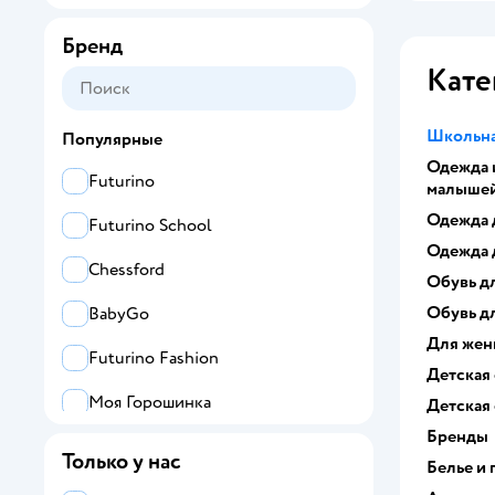
Бренд
Кате
Школьна
Популярные
Одежда 
Futurino
малыше
Одежда 
Futurino School
Одежда 
Chessford
Обувь д
Обувь д
BabyGo
Для же
Futurino Fashion
Детская
Моя Горошинка
Детская
Бренды
BabyGo trend
Только у нас
Белье и
Jomoto