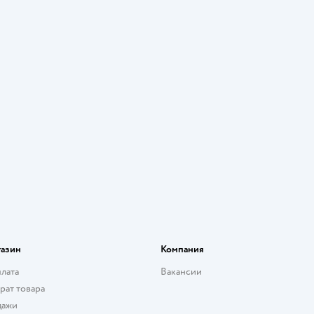
газин
Компания
плата
Вакансии
рат товара
дажи