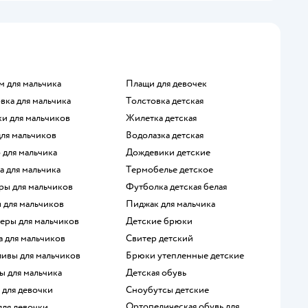
м для мальчика
Плащи для девочек
овка для мальчика
Толстовка детская
ки для мальчиков
Жилетка детская
для мальчиков
Водолазка детская
о для мальчика
Дождевики детские
а для мальчика
Термобелье детское
ры для мальчиков
Футболка детская белая
ы для мальчиков
Пиджак для мальчика
перы для мальчиков
Детские брюки
а для мальчиков
Свитер детский
ливы для мальчиков
Брюки утепленные детские
ы для мальчика
Детская обувь
е для девочки
Сноубутсы детские
Ортопедическая обувь для
 для девочки