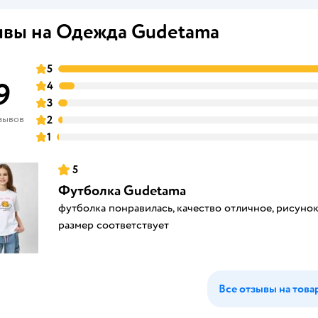
вы на Одежда Gudetama
5
9
4
3
зывов
2
1
5
Футболка Gudetama
футболка понравилась, качество отличное, рисуно
размер соответствует
Все отзывы на това