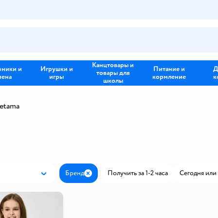
Канцтовары и
зники и
Игрушки и
Питание и
Д
товары для
иена
игры
кормление
к
школы
etama
Бренд
Получить за 1-2 часа
Сегодня или 
Новинки
Закрыть