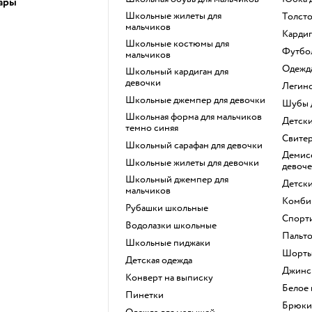
ары
Школьные жилеты для
Толст
мальчиков
Карди
Школьные костюмы для
Футб
мальчиков
Одежд
Школьный кардиган для
девочки
Легин
Школьные джемпер для девочки
Шубы
Школьная форма для мальчиков
Детск
темно синяя
Свите
Школьный сарафан для девочки
Демисезонные куртки для
Школьные жилеты для девочки
девоче
Школьный джемпер для
Детск
мальчиков
Комби
Рубашки школьные
Спорт
Водолазки школьные
Пальт
Школьные пиджаки
Шорт
Детская одежда
Джинс
Конверт на выписку
Белое
Пинетки
Брюки