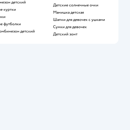
инезон детский
Детские солнечные очки
ие куртки
Манишка детская
нки
Шапки для девочек с ушками
ие футболки
Сумки для девочек
комбинезон детский
Детский зонт