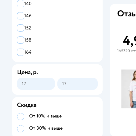
140
Отзы
146
152
4,
158
145320 от
164
Цена, р.
Скидка
От 10% и выше
От 30% и выше