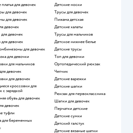
е платья для девочек
Детские носки
ры для девочек
Трусы для девочек
мы для девочек
Пижама детская
для девочек
Детские халаты
и для девочек
Трусы для мальчиков
и для девочек
Детское нижнее белье
комбинезоны для девочек
Детские трусы
азка для девочки
Топ для девочки
овки для мальчиков
Ортопедический рюкзак
 для девочек
Чепчик
овки для девочек
Детские варежки
Детские шапки
к с зарядкой
Рюкзак для первоклассника
няя обувь для девочек
Шапки для девочек
для девочек
Перчатки детские
ие туфли
Детские сумки
да для беременных
Детский галстук
и
Детские вязаные шапки