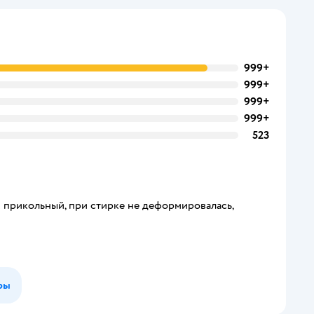
999+
999+
999+
999+
523
к прикольный, при стирке не деформировалась,
ры