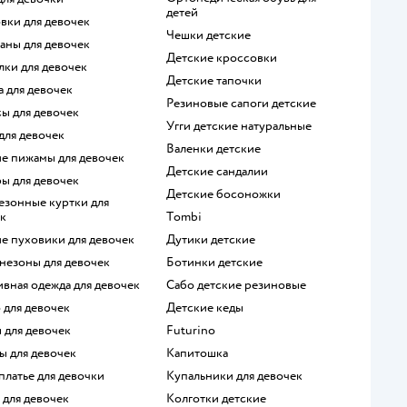
детей
овки для девочек
Чешки детские
ганы для девочек
Детские кроссовки
олки для девочек
Детские тапочки
а для девочек
Резиновые сапоги детские
сы для девочек
Угги детские натуральные
 для девочек
Валенки детские
ие пижамы для девочек
Детские сандалии
ры для девочек
Детские босоножки
к
Tombi
ие пуховики для девочек
Дутики детские
незоны для девочек
Ботинки детские
ивная одежда для девочек
Сабо детские резиновые
о для девочек
Детские кеды
ы для девочек
Futurino
ы для девочек
Капитошка
 платье для девочки
Купальники для девочек
 для девочек
Колготки детские