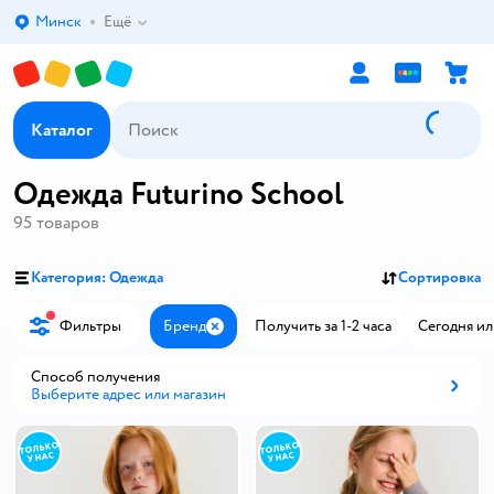
Минск
Ещё
Выбор адреса доставки.
Каталог
Одежда Futurino School
95
товаров
Категория: Одежда
Сортировка
Фильтры
Бренд
Получить за 1-2 часа
Сегодня ил
Закрыть
Способ получения
Выберите адрес или магазин
Способ получения