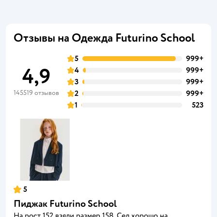
Отзывы на Одежда Futurino School
5
999+
4,9
4
999+
3
999+
145519 отзывов
2
999+
1
523
5
Пиджак Futurino School
На рост 152 взяли размер 158. Сел хорошо на