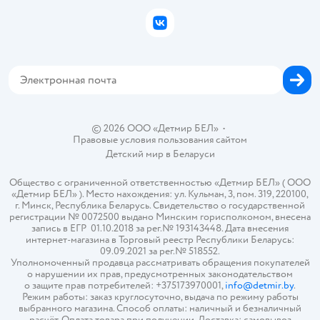
Бонусные карты
Политика использования файлов cookie
ВКонтакте
Блог
Обратная связь
Магазины сети
Карта сайта
© 2026 ООО «Детмир БЕЛ»
•
Правовые условия пользования сайтом
Детский мир в
Беларуси
Общество с ограниченной ответственностью «Детмир БЕЛ» ( ООО
«Детмир БЕЛ» ). Место нахождения: ул. Кульман, 3, пом. 319, 220100,
г. Минск, Республика Беларусь. Свидетельство о государственной
регистрации № 0072500 выдано Минским горисполкомом, внесена
запись в ЕГР 01.10.2018 за рег.№ 193143448. Дата внесения
интернет-магазина в Торговый реестр Республики Беларусь:
09.09.2021 за рег.№ 518552.
Уполномоченный продавца рассматривать обращения покупателей
о нарушении их прав, предусмотренных законодательством
о защите прав потребителей: +375173970001,
info@detmir.by
.
Режим работы: заказ круглосуточно, выдача по режиму работы
выбранного магазина. Способ оплаты: наличный и безналичный
расчёт. Оплата товара при получении. Доставка: самовывоз