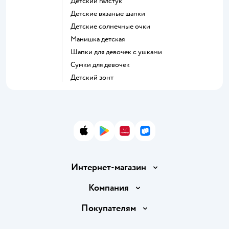
Детский галстук
Детские вязаные шапки
Детские солнечные очки
Манишка детская
Шапки для девочек с ушками
Сумки для девочек
Детский зонт
App Store
Google Play
AppGallery
RuStore
Интернет-магазин
Доставка и оплата
Компания
Обмен и возврат товара
Вакансии
Покупателям
Правила продажи
Подарочные карты
Политика конфиденциальности