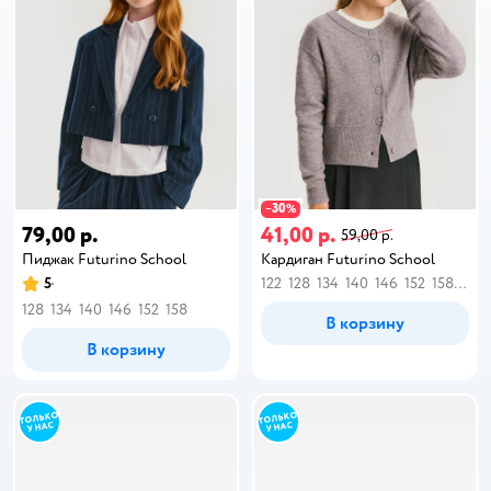
30
−
%
79,00 р.
41,00 р.
59,00 р.
Пиджак Futurino School
Кардиган Futurino School
5
122
128
134
140
146
152
158
164
128
134
140
146
152
158
В корзину
В корзину