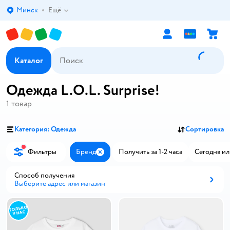
Минск
Ещё
Выбор адреса доставки.
Каталог
Одежда L.O.L. Surprise!
1
товар
Категория: Одежда
Сортировка
Фильтры
Бренд
Получить за 1-2 часа
Сегодня ил
Закрыть
Способ получения
Выберите адрес или магазин
Способ получения