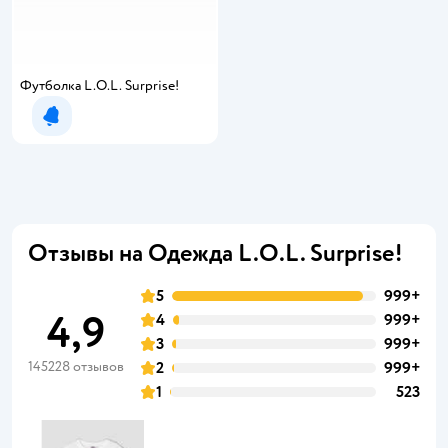
Футболка L.O.L. Surprise!
Уведомить о появлении
Отзывы на Одежда L.O.L. Surprise!
5
999+
4,9
4
999+
3
999+
145228 отзывов
2
999+
1
523