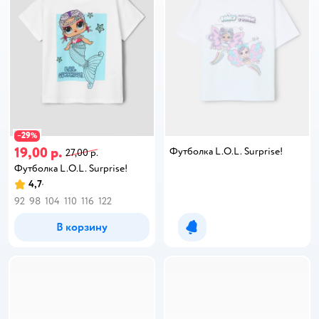
29
−
%
19,00 р.
Футболка L.O.L. Surprise!
27,00 р.
Футболка L.O.L. Surprise!
4,7
92
98
104
110
116
122
В корзину
Уведомить о появлении