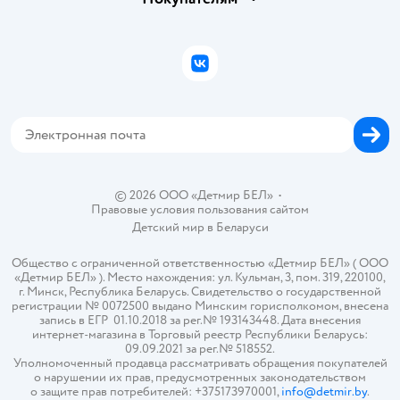
Правила продажи
Подарочные карты
Политика конфиденциальности
Бонусные карты
Политика использования файлов cookie
ВКонтакте
Блог
Обратная связь
Магазины сети
Карта сайта
© 2026 ООО «Детмир БЕЛ»
•
Правовые условия пользования сайтом
Детский мир в
Беларуси
Общество с ограниченной ответственностью «Детмир БЕЛ» ( ООО
«Детмир БЕЛ» ). Место нахождения: ул. Кульман, 3, пом. 319, 220100,
г. Минск, Республика Беларусь. Свидетельство о государственной
регистрации № 0072500 выдано Минским горисполкомом, внесена
запись в ЕГР 01.10.2018 за рег.№ 193143448. Дата внесения
интернет-магазина в Торговый реестр Республики Беларусь:
09.09.2021 за рег.№ 518552.
Уполномоченный продавца рассматривать обращения покупателей
о нарушении их прав, предусмотренных законодательством
о защите прав потребителей: +375173970001,
info@detmir.by
.