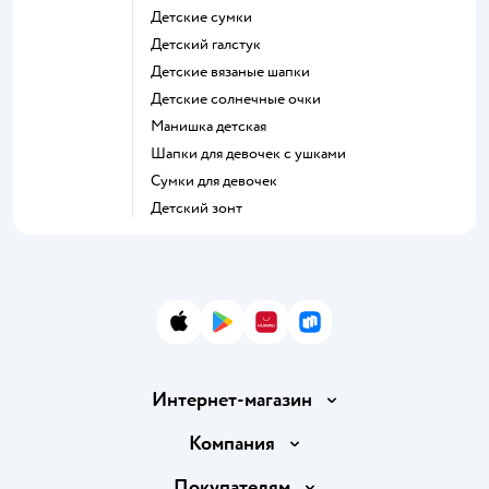
Детские сумки
Детский галстук
Детские вязаные шапки
Детские солнечные очки
Манишка детская
Шапки для девочек с ушками
Сумки для девочек
Детский зонт
App Store
Google Play
AppGallery
RuStore
Интернет-магазин
Доставка и оплата
Компания
Обмен и возврат товара
Вакансии
Покупателям