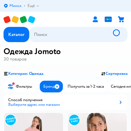
Минск
Ещё
Выбор адреса доставки.
Каталог
Одежда Jomoto
30
товаров
Категория: Одежда
Сортировка
Фильтры
Бренд
Получить за 1-2 часа
Сегодня ил
Закрыть
Способ получения
Выберите адрес или магазин
Способ получения