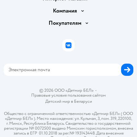
Доставка и оплата
Компания
Обмен и возврат товара
Вакансии
Покупателям
Правила продажи
Подарочные карты
Политика конфиденциальности
Бонусные карты
Политика использования файлов cookie
ВКонтакте
Блог
Обратная связь
Магазины сети
Карта сайта
© 2026 ООО «Детмир БЕЛ»
•
Правовые условия пользования сайтом
Детский мир в
Беларуси
Общество с ограниченной ответственностью «Детмир БЕЛ» ( ООО
«Детмир БЕЛ» ). Место нахождения: ул. Кульман, 3, пом. 319, 220100,
г. Минск, Республика Беларусь. Свидетельство о государственной
регистрации № 0072500 выдано Минским горисполкомом, внесена
запись в ЕГР 01.10.2018 за рег.№ 193143448. Дата внесения