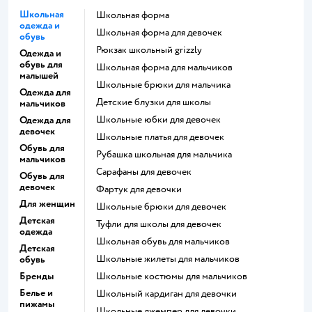
Школьная
Школьная форма
одежда и
Школьная форма для девочек
обувь
Рюкзак школьный grizzly
Одежда и
обувь для
Школьная форма для мальчиков
малышей
Школьные брюки для мальчика
Одежда для
Детские блузки для школы
мальчиков
Школьные юбки для девочек
Одежда для
девочек
Школьные платья для девочек
Обувь для
Рубашка школьная для мальчика
мальчиков
Сарафаны для девочек
Обувь для
девочек
Фартук для девочки
Для женщин
Школьные брюки для девочек
Детская
Туфли для школы для девочек
одежда
Школьная обувь для мальчиков
Детская
Школьные жилеты для мальчиков
обувь
Бренды
Школьные костюмы для мальчиков
Белье и
Школьный кардиган для девочки
пижамы
Школьные джемпер для девочки