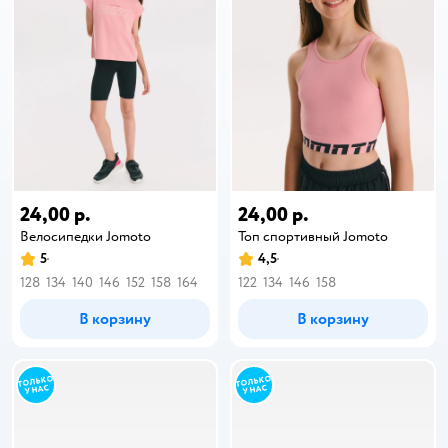
24,00 р.
24,00 р.
Велосипедки Jomoto
Топ спортивный Jomoto
5
4,5
128
134
140
146
152
158
164
122
134
146
158
В корзину
В корзину