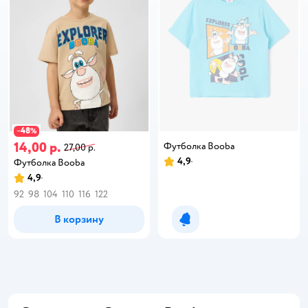
48
−
%
14,00 р.
Футболка Booba
27,00 р.
4,9
Футболка Booba
4,9
92
98
104
110
116
122
В корзину
Уведомить о появлении