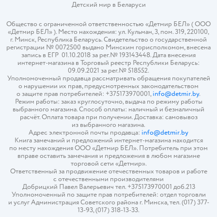
Детский мир в
Беларуси
Общество с ограниченной ответственностью «Детмир БЕЛ» ( ООО
«Детмир БЕЛ» ). Место нахождения: ул. Кульман, 3, пом. 319, 220100,
г. Минск, Республика Беларусь. Свидетельство о государственной
регистрации № 0072500 выдано Минским горисполкомом, внесена
запись в ЕГР 01.10.2018 за рег.№ 193143448. Дата внесения
интернет-магазина в Торговый реестр Республики Беларусь:
09.09.2021 за рег.№ 518552.
Уполномоченный продавца рассматривать обращения покупателей
о нарушении их прав, предусмотренных законодательством
о защите прав потребителей: +375173970001,
info@detmir.by
.
Режим работы: заказ круглосуточно, выдача по режиму работы
выбранного магазина. Способ оплаты: наличный и безналичный
расчёт. Оплата товара при получении. Доставка: самовывоз
из выбранного магазина.
Адрес электронной почты продавца:
info@detmir.by
Книга замечаний и предложений интернет-магазина находится
по месту нахождения ООО «Детмир БЕЛ». Потребитель при этом
вправе оставить замечания и предложения в любом магазине
торговой сети «Детмир».
Ответственный за продвижение отечественных товаров и работе
с отечественными производителями
Добрицкий Павел Валерьевич тел. +375173970001 доб.213
Уполномоченный по защите прав потребителей: отдел торговли
и услуг Администрация Советского района г. Минска, тел. (017) 377-
13-93, (017) 318-13-33.