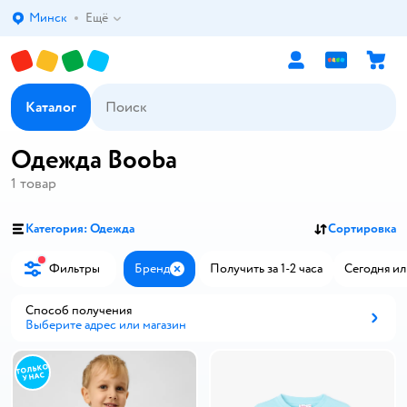
Минск
Ещё
Выбор адреса доставки.
Каталог
Одежда Booba
1
товар
Категория: Одежда
Сортировка
Фильтры
Бренд
Получить за 1-2 часа
Сегодня ил
Закрыть
Способ получения
Выберите адрес или магазин
Способ получения