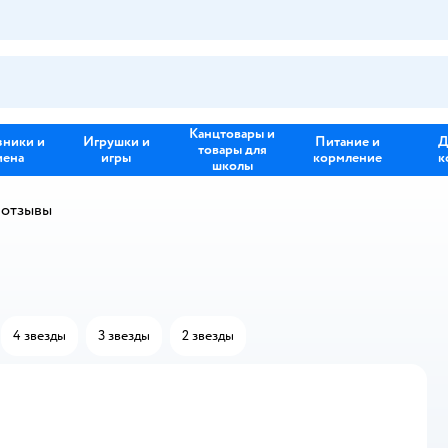
Канцтовары и
зники и
Игрушки и
Питание и
Д
товары для
иена
игры
кормление
к
школы
 отзывы
4 звезды
3 звезды
2 звезды