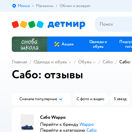
Минск
Магазины
Обмен и возврат
Выбор адреса доставки.
Одежда и
Подгу
Акции
обувь
гиг
Главная
Одежда и обувь
Обувь
Сабо
Сабо:
Сабо: отзывы
Сначала популярные
С фото и видео
5 звезд
Сабо Wappo
Перейти к бренду
Wappo
Перейти в категорию
Сабо