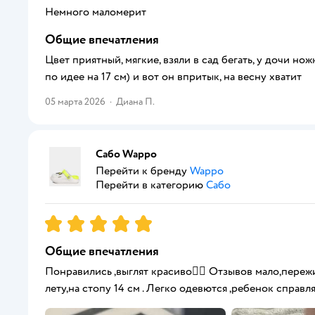
Немного маломерит
Общие впечатления
Цвет приятный, мягкие, взяли в сад бегать, у дочи но
по идее на 17 см) и вот он впритык, на весну хватит
05 марта 2026
·
Диана П.
Сабо Wappo
Перейти к бренду
Wappo
Перейти в категорию
Сабо
Рейтинг:
5
Общие впечатления
Понравились ,выглят красиво👍🏻 Отзывов мало,пережи
лету,на стопу 14 см . Легко одевются ,ребенок справл