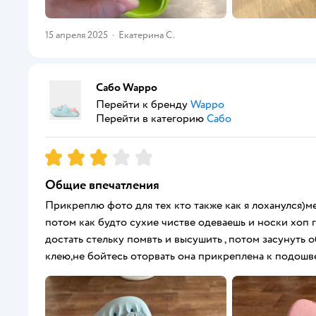
15 апреля 2025
·
Екатерина С.
Сабо Wappo
Перейти к бренду
Wappo
Перейти в категорию
Сабо
Рейтинг:
3
Общие впечатления
Прикреплю фото для тех кто также как я лоханулся)ме
потом как будто сухие чистве одеваешь и носки хоп 
достать стельку помвть и высушить , потом засунуть об
клею,не бойтесь оторвать она прикреплена к подошв