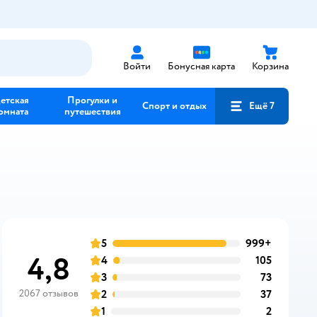
Войти
Бонусная карта
Корзина
етская
Прогулки и
Спорт и отдых
Ещё 7
омната
путешествия
5
999+
отзывов
оценка
4,8
4
105
отзывов
оценка
3
73
отзывов
оценка
2067 отзывов
2
37
отзывов
оценка
1
2
отзывов