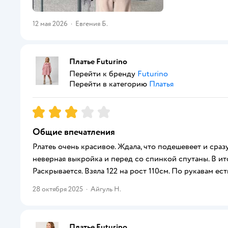
12 мая 2026
·
Евгения Б.
Платье Futurino
Перейти к бренду
Futurino
Перейти в категорию
Платья
Рейтинг:
3
Общие впечатления
Рлатеь очень красивое. Ждала, что подешевеет и сраз
неверная выкройка и перед со спинкой спутаны. В ито
Раскрывается. Взяла 122 на рост 110см. По рукавам е
28 октября 2025
·
Айгуль Н.
Платье Futurino