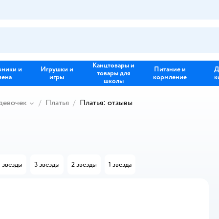
Канцтовары и
зники и
Игрушки и
Питание и
Д
товары для
иена
игры
кормление
к
школы
девочек
Платья
Платья: отзывы
 звезды
3 звезды
2 звезды
1 звезда