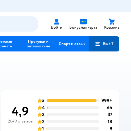
Войти
Бонусная карта
Корзина
етская
Прогулки и
Спорт и отдых
Ещё 7
омната
путешествия
5
999+
отзывов
оценка
4,9
4
64
отзывов
оценка
3
37
отзывов
оценка
2649 отзывов
2
18
отзывов
оценка
1
9
отзывов