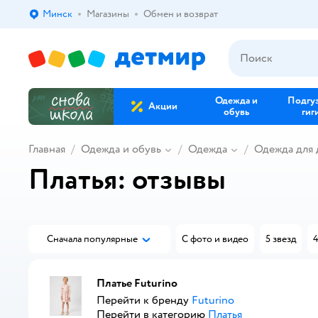
Минск
Магазины
Обмен и возврат
Выбор адреса доставки.
Одежда и
Подгу
Акции
обувь
гиг
Главная
Одежда и обувь
Одежда
Одежда для 
Платья: отзывы
Сначала популярные
С фото и видео
5 звезд
4
Платье Futurino
Перейти к бренду
Futurino
Перейти в категорию
Платья