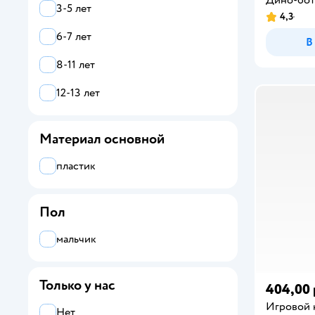
3-5 лет
GooZonians
4,3
6-7 лет
В
Hasbro
8-11 лет
Hatchimals
12-13 лет
Hello Carbot
HTI
Материал основной
Huada Toys
пластик
Infinity Nado
Пол
Jurassic World
Kiana Group
мальчик
KiddieDrive
Только у нас
404,00 
KiddiePlay
Игровой 
Нет