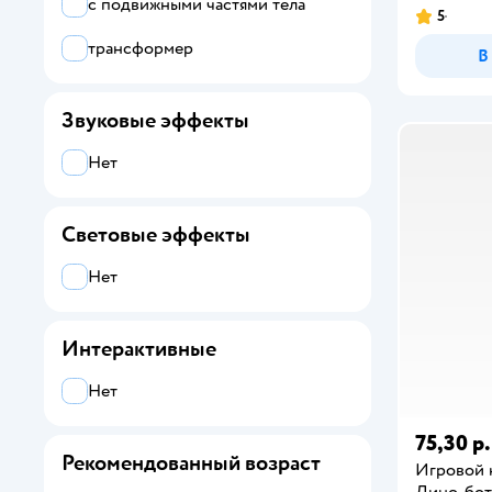
с подвижными частями тела
5
Ball Masquerade
трансформер
В
Batman
Звуковые эффекты
Cicaboom
Collecta
Нет
Cotton Candykins
Световые эффекты
Demi Star
Нет
Dragons
EGGYWAWA
Интерактивные
Funky Toys
Нет
GLAM BUDDIES
75,30 р.
Рекомендованный возраст
Игровой 
GooJitZu
Дино-бо