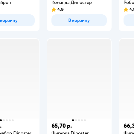
айрон
Команда Диностер
Робо
4,8
4,
 корзину
В корзину
.
65,70 р.
66,
набор Dinoster
Фигурка Dinoster
Фигу