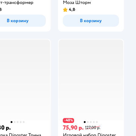
т-трансформер
Моза Шторм
8
4,8
В корзину
В корзину
40
−
%
30 р.
75,90 р.
127,00 р.
рка Dinoster Трина
Игровой набор Dinoster