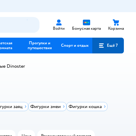
Войти
Бонусная карта
Корзина
етская
Прогулки и
Спорт и отдых
Ещё 7
омната
путешествия
ые Dinoster
гурки заяц
Фигурки змеи
Фигурки кошка
завтра
Цена
Рекомендованный возраст