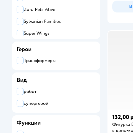
В
Zuru Pets Alive
Sylvanian Families
Super Wings
Zuru 5 surprise
Герои
Zuru Smashers
Трансформеры
Jurassic World
Вид
Mobicaro
робот
Все
супергерой
Dinoster
132,00 р
Armor Rangers
Функции
Фигурка 
Attivio
в дино-к