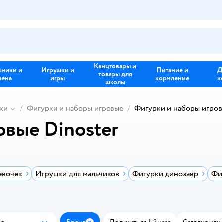
Канцтовары и
зники и
Игрушки и
Питание и
Д
товары для
иена
игры
кормление
к
школы
ки
Фигурки и наборы игровые
Фигурки и наборы игров
овые Dinoster
евочек
Игрушки для мальчиков
Фигурки динозавр
Фи
ые
Бренд
Получить за 1-2 часа
Сегодня или 