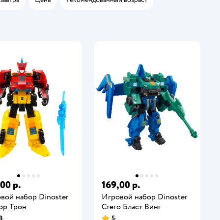
00 р.
169,00 р.
вой набор Dinoster
Игровой набор Dinoster
ор Трон
Стего Бласт Винг
8
5