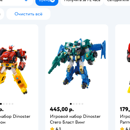
Популярные
Закрыть
Очистить всё
с
р.
445,00 р.
179,
набор Dinoster
Игровой набор Dinoster
Игро
рон
Стего Бласт Винг
Рапт
4,1
4,