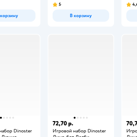
5
4,
 корзину
В корзину
72,70 р.
70,7
набор Dinoster
Игровой набор Dinoster
Игро
т Люцио
Дино-бот Делби
Дино