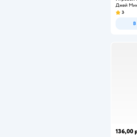
MINISO
Джей Мин
3
Miraculous
В
Mobicaro
Moose
Moto Fighters
Mouse in the House
Naruto
ND PLAY
P.M.I.
Paw Patrol
Petronix
136,00 
Pinky Promise