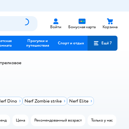
Войти
Бонусная карта
Корзина
етская
Прогулки и
Спорт и отдых
Ещё 7
омната
путешествия
стрелковое
erf Dino
Nerf Zombie strike
Nerf Elite
енд
Цена
Рекомендованный возраст
Только у нас