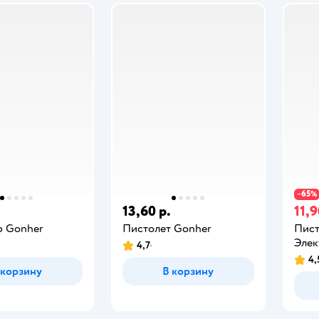
65
−
%
.
13,60 р.
11,9
р Gonher
Пистолет Gonher
Пист
Элек
4,7
4,
 корзину
В корзину