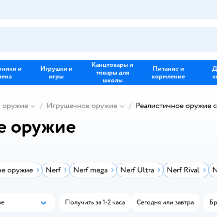
Канцтовары и
зники и
Игрушки и
Питание и
Д
товары для
иена
игры
кормление
к
школы
и оружие
Игрушечное оружие
Реалистичное оружие 
е оружие
е оружие
Nerf
Nerf mega
Nerf Ultra
Nerf Rival
N
ые
Получить за 1-2 часа
Сегодня или завтра
Бр
Популярные