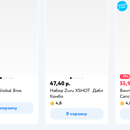
15
−
%
47,40 р.
55,9
lobal Bros
Набор Zuru XSHOT Дабл
Вин
Комбо
Сапс
4,8
4,
 корзину
В корзину