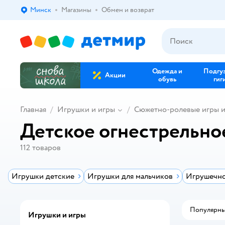
Минск
Магазины
Обмен и возврат
Выбор адреса доставки.
Одежда и
Подгу
Акции
обувь
гиг
Главная
Игрушки и игры
Сюжетно-ролевые игры 
Детское огнестрельно
112
товаров
Игрушки детские
Игрушки для мальчиков
Игрушечно
Популярн
Игрушки и игры