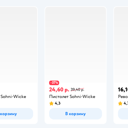
37
−
%
24,60 р.
16,1
39,40 р.
 Sohni-Wicke
Пистолет Sohni-Wicke
Рево
4,3
4,
 корзину
В корзину