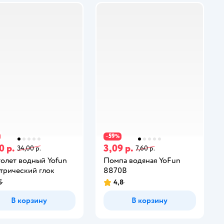
59
−
%
0 р.
3,09 р.
34,00 р.
7,60 р.
олет водный Yofun
Помпа водяная YoFun
трический глок
8870B
5
4,8
В корзину
В корзину