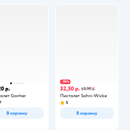
34
−
%
0 р.
32,50 р.
49,90 р.
олет Gonher
Пистолет Sohni-Wicke
7
5
В корзину
В корзину