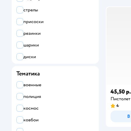
Zuru XSHOT
стрелы
Играем вместе
присоски
резинки
шарики
диски
без патронов
Тематика
военные
45,50 р.
полиция
Пистолет
4
космос
В
ковбои