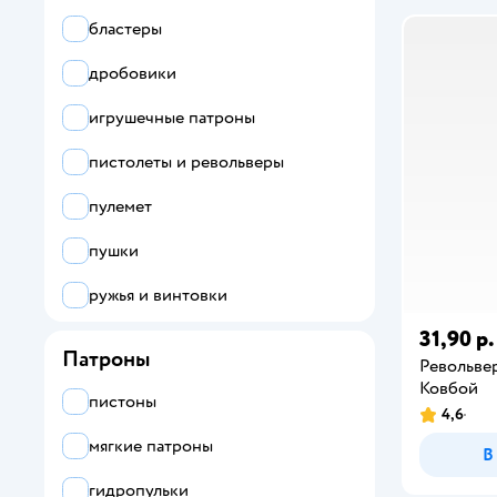
BAUER
бластеры
FUNGUN
дробовики
Global Bros
игрушечные патроны
Gonher
пистолеты и револьверы
Hasbro
пулемет
Metal Machines
пушки
Nerf
ружья и винтовки
SnatcherGun
31,90 р.
Патроны
Револьве
Sohni-Wicke
Ковбой
пистоны
4,6
VozWooden
мягкие патроны
В
Yofun
гидропульки