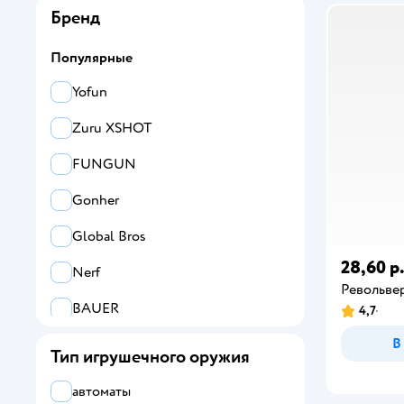
Бренд
Популярные
Yofun
Zuru XSHOT
FUNGUN
Gonher
Global Bros
28,60 р
Nerf
Револьве
BAUER
4,7
В
Играем вместе
Тип игрушечного оружия
Все
автоматы