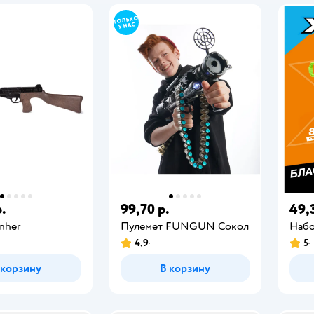
р.
99,70 р.
49,
nher
Пулемет FUNGUN Сокол
Наб
4,9
5
 корзину
В корзину