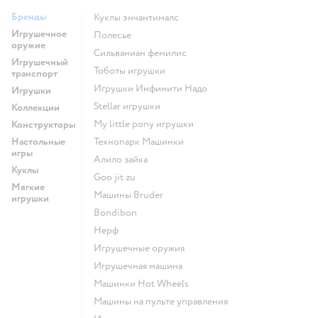
Бренды
Куклы энчантималс
Игрушечное
Полесье
оружие
Сильваниан фемилис
Игрушечный
Тоботы игрушки
транспорт
Игрушки Инфинити Надо
Игрушки
Stellar игрушки
Коллекции
my little pony игрушки
Конструкторы
Настольные
Технопарк Машинки
игры
Алило зайка
Куклы
Goo jit zu
Мягкие
Машины Bruder
игрушки
Bondibon
Нерф
Игрушечные оружия
Игрушечная машина
Машинки Hot Wheels
Машины на пульте управления