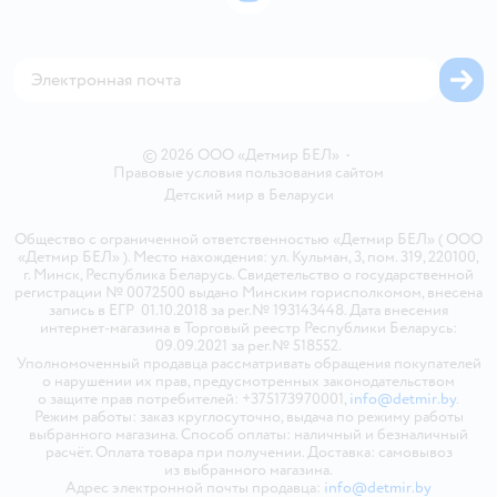
Блог
Обратная связь
Магазины сети
Карта сайта
© 2026 ООО «Детмир БЕЛ»
•
Правовые условия пользования сайтом
Детский мир в
Беларуси
Общество с ограниченной ответственностью «Детмир БЕЛ» ( ООО
«Детмир БЕЛ» ). Место нахождения: ул. Кульман, 3, пом. 319, 220100,
г. Минск, Республика Беларусь. Свидетельство о государственной
регистрации № 0072500 выдано Минским горисполкомом, внесена
запись в ЕГР 01.10.2018 за рег.№ 193143448. Дата внесения
интернет-магазина в Торговый реестр Республики Беларусь:
09.09.2021 за рег.№ 518552.
Уполномоченный продавца рассматривать обращения покупателей
о нарушении их прав, предусмотренных законодательством
о защите прав потребителей: +375173970001,
info@detmir.by
.
Режим работы: заказ круглосуточно, выдача по режиму работы
выбранного магазина. Способ оплаты: наличный и безналичный
расчёт. Оплата товара при получении. Доставка: самовывоз
из выбранного магазина.
Адрес электронной почты продавца:
info@detmir.by