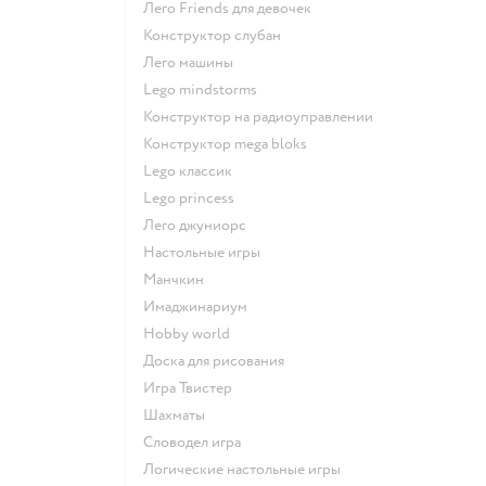
Лего Friends для девочек
Конструктор слубан
Лего машины
Lego mindstorms
Конструктор на радиоуправлении
Конструктор mega bloks
Lego классик
Lego princess
Лего джуниорс
Настольные игры
Манчкин
Имаджинариум
Hobby world
Доска для рисования
Игра Твистер
Шахматы
Словодел игра
Логические настольные игры