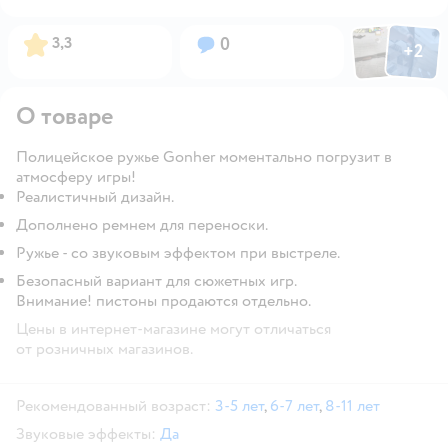
Фото пользов
Фото по
Рейтинг:
Вопросов:
3,3
0
+
2
Открыть
О товаре
Полицейское ружье Gonher моментально погрузит в
атмосферу игры!
Реалистичный дизайн.
Дополнено ремнем для переноски.
Ружье - со звуковым эффектом при выстреле.
Безопасный вариант для сюжетных игр.
Внимание! пистоны продаются отдельно.
Цены в интернет-магазине могут отличаться
от розничных магазинов.
Рекомендованный возраст:
3-5 лет
,
6-7 лет
,
8-11 лет
Звуковые эффекты:
Да