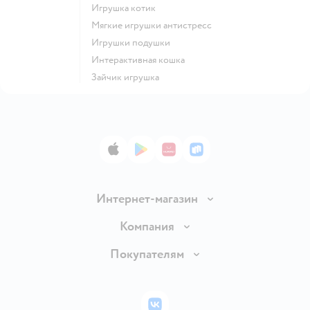
Игрушка котик
Мягкие игрушки антистресс
Игрушки подушки
Интерактивная кошка
Зайчик игрушка
App Store
Google Play
AppGallery
RuStore
Интернет-магазин
Доставка и оплата
Компания
Обмен и возврат товара
Вакансии
Покупателям
Правила продажи
Подарочные карты
Политика конфиденциальности
Бонусные карты
Политика использования файлов cookie
ВКонтакте