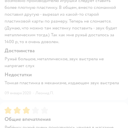
Возможно производителю игрушки следует ставить
более плотную пластинку. В общем, вместо сломанной
поставил другую - вырезал из какой-то старой
пластиковой карты по размеру. Теперь не сломается.
(Думаю, что можно там жестянку поставить - звук будет
металлическим тогда.) Так как мне ружьё досталось за
1400 р, то я очень доволен.
Достоинства
Ружьё большое, металлическое, звук выстрела не
напрягает слух
Недостатки
Тонкая пластинка в механизме, издающем звук выстрела
09 января 2020
·
Леонид П.
Рейтинг:
3
Общие впечатления
Ребёнку ружьё очень понравилось, увидел в магазине,