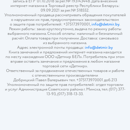
запись в ЕГР 01.10.2018 за рег.№ 193143448. Дата внесения
интернет-магазина в Торговый реестр Республики Беларусь:
09.09.2021 за рег.№ 518552.
Уполномоченный продавца рассматривать обращения покупателей
о нарушении их прав, предусмотренных законодательством
о защите прав потребителей: +375173970001,
info@detmir.by
.
Режим работы: заказ круглосуточно, выдача по режиму работы
выбранного магазина. Способ оплаты: наличный и безналичный
расчёт. Оплата товара при получении. Доставка: самовывоз
из выбранного магазина.
Адрес электронной почты продавца:
info@detmir.by
Книга замечаний и предложений интернет-магазина находится
по месту нахождения ООО «Детмир БЕЛ». Потребитель при этом
вправе оставить замечания и предложения в любом магазине
торговой сети «Детмир».
Ответственный за продвижение отечественных товаров и работе
с отечественными производителями
Добрицкий Павел Валерьевич тел. +375173970001 доб.213
Уполномоченный по защите прав потребителей: отдел торговли
и услуг Администрация Советского района г. Минска, тел. (017) 377-
13-93, (017) 318-13-33.