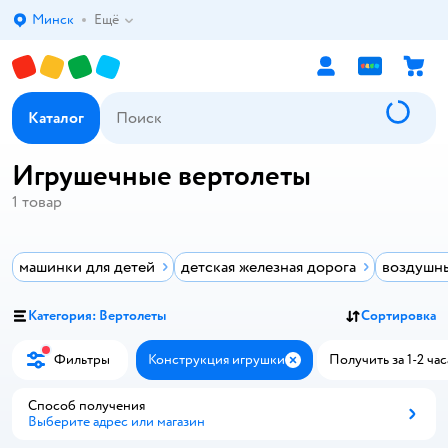
Минск
Ещё
Выбор адреса доставки.
Каталог
Игрушечные вертолеты
1
товар
машинки для детей
детская железная дорога
воздушны
Категория: Вертолеты
Сортировка
Фильтры
Конструкция игрушки
Получить за 1-2 час
Закрыть
Способ получения
Выберите адрес или магазин
Способ получения