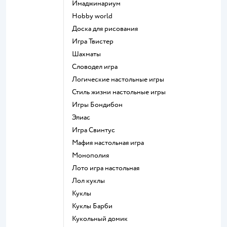
Имаджинариум
Hobby world
Доска для рисования
Игра Твистер
Шахматы
Словодел игра
Логические настольные игры
Стиль жизни настольные игры
Игры Бондибон
Элиас
Игра Свинтус
Мафия настольная игра
Монополия
Лото игра настольная
Лол куклы
Куклы
Куклы Барби
Кукольный домик