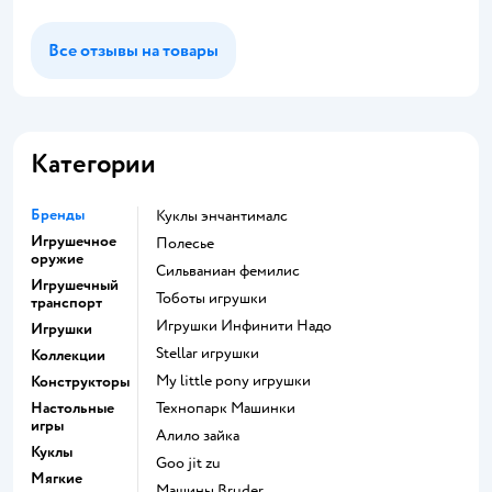
Все отзывы на товары
Категории
Бренды
Куклы энчантималс
Игрушечное
Полесье
оружие
Сильваниан фемилис
Игрушечный
Тоботы игрушки
транспорт
Игрушки Инфинити Надо
Игрушки
Stellar игрушки
Коллекции
my little pony игрушки
Конструкторы
Настольные
Технопарк Машинки
игры
Алило зайка
Куклы
Goo jit zu
Мягкие
Машины Bruder