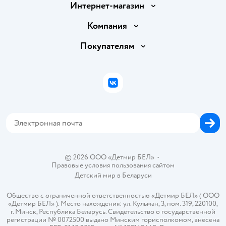
Интернет-магазин
Доставка и оплата
Компания
Обмен и возврат товара
Вакансии
Покупателям
Правила продажи
Подарочные карты
Политика конфиденциальности
Бонусные карты
Политика использования файлов cookie
ВКонтакте
Блог
Обратная связь
Магазины сети
Карта сайта
© 2026 ООО «Детмир БЕЛ»
•
Правовые условия пользования сайтом
Детский мир в
Беларуси
Общество с ограниченной ответственностью «Детмир БЕЛ» ( ООО
«Детмир БЕЛ» ). Место нахождения: ул. Кульман, 3, пом. 319, 220100,
г. Минск, Республика Беларусь. Свидетельство о государственной
регистрации № 0072500 выдано Минским горисполкомом, внесена