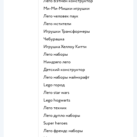
Лего Бэтмен конструктор
Ми-Ми-Мишки игрушки
Лего человек паук
Лего мстители
Игрушки Трансформеры
Чебурашка
Игрушка Хеллоу Китти
Лего наборы
Ниндзяго лего
Детский конструктор
Лего наборы майнкрафт
Lego город
Лего star wars
Lego hogwarts
Лего техник
Лего дупло наборы
Super heroes
Лего френдс наборы