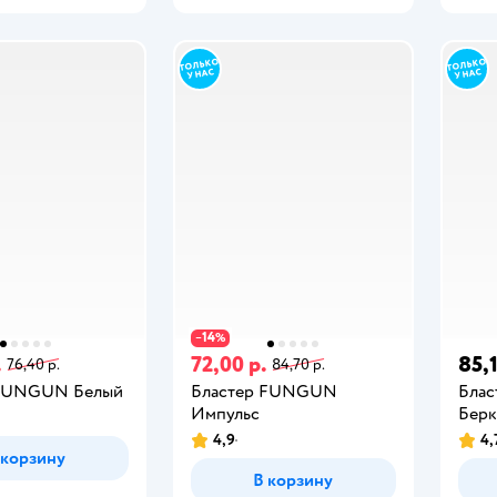
14
−
%
.
72,00 р.
85,1
76,40 р.
84,70 р.
 FUNGUN Белый
Бластер FUNGUN
Бла
Импульс
Берк
4,9
4,
 корзину
В корзину