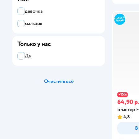
Chati-Hugs
девочка
Chicco
мальчик
Cicaboom
Clementoni
Только у нас
Collecta
Да
Cool Maker
Cosmodrome Games
Очистить всё
Cotton Candykins
15
−
%
Cre-A-tures
64,90 р
Бластер
CRY BABIES
4,8
Curio
В
CUTEKINS