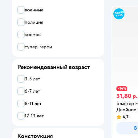
Attivio
военные
Auby
полиция
Aurora
космос
B kids
супер-герои
Baby Anabelle
Рекомендованный возраст
BABY BORN
Baby Toys
3-5 лет
14
−
%
BabyGo
6-7 лет
31,80 р.
Бластер
Babyton
8-11 лет
Двойное 
Baibian
12-13 лет
4,7
В
Ball Masquerade
Конструкция