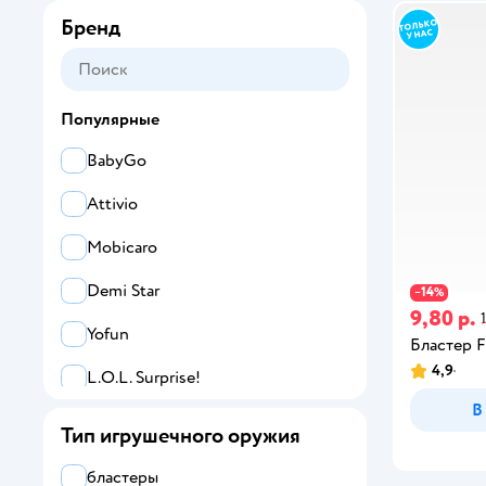
Бренд
Популярные
BabyGo
Attivio
Mobicaro
Demi Star
14
−
%
9,80 р.
Yofun
Бластер
4,9
L.O.L. Surprise!
В
alilo
Тип игрушечного оружия
ZEBRA
бластеры