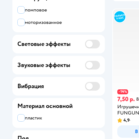
Barbie
помповое
Batman
моторизованное
BAUER
Bayer
Световые эффекты
BBurago
Звуковые эффекты
Be TrenDIY
BLOKEES
Вибрация
Bruder
14
−
%
7,50 р.
8
Canpol Babies
Материал основной
Игрушечн
FUNGU
Cars
пластик
4,9
CB SKY
В
Пол