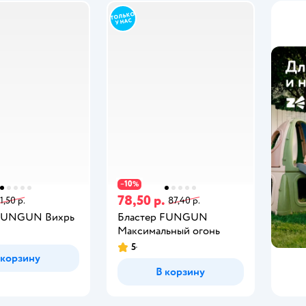
10
−
%
78,50 р.
11,50 р.
87,40 р.
 FUNGUN Вихрь
Бластер FUNGUN
Максимальный огонь
5
 корзину
В корзину