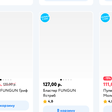
15
−
%
.
127,00 р.
111,
120,00 р.
а FUNGUN Гриф
Бластер FUNGUN
Пул
Ястреб
Мол
4,8
4,
 корзину
В корзину