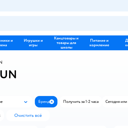
Канцтовары и
зники и
Игрушки и
Питание и
Д
товары для
иена
игры
кормление
к
школы
N
GUN
ые
Бренд
Получить за 1-2 часа
Сегодня или 
Популярные
Закрыть
Очистить всё
с