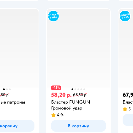
15
−
%
58,20 р.
67,9
,80 р.
68,50 р.
ые патроны
Бластер FUNGUN
Бла
N
Громовой удар
5
4,9
 корзину
В корзину