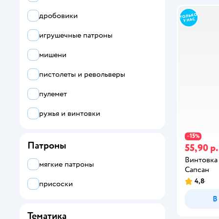
Barbie
дробовики
LEGO
игрушечные патроны
Все
мишени
FUNGUN
пистолеты и револьверы
Abero
пулемет
Air Hogs
ружья и винтовки
alilo
15
−
%
Патроны
55,90 р.
Apitor
Винтовк
мягкие патроны
Aquabeads
Сапсан
4,8
присоски
Armor Rangers
В
Astropod
Тематика