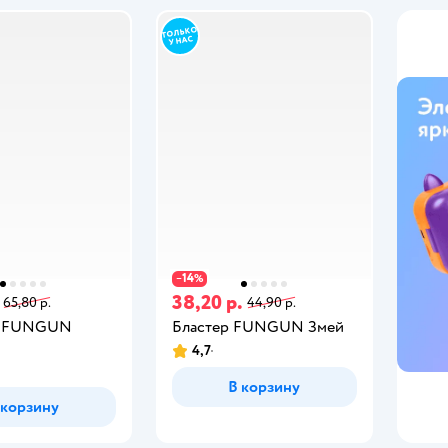
14
−
%
38,20 р.
65,80 р.
44,90 р.
а FUNGUN
Бластер FUNGUN Змей
4,7
В корзину
 корзину