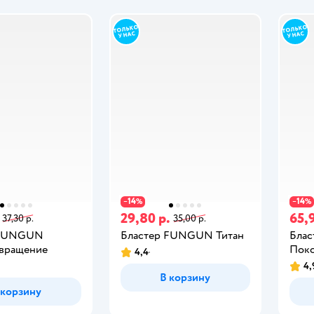
14
14
−
%
−
%
29,80 р.
65,9
37,30 р.
35,00 р.
 FUNGUN
Бластер FUNGUN Титан
Бла
вращение
Поко
4,4
4,
В корзину
 корзину