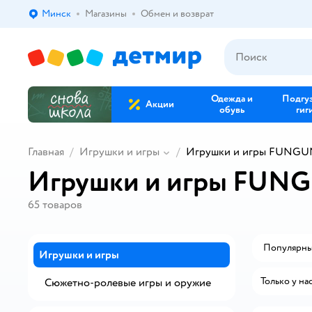
Минск
Магазины
Обмен и возврат
Выбор адреса доставки.
Одежда и
Подгу
Акции
обувь
гиг
Главная
Игрушки и игры
Игрушки и игры FUNGU
Игрушки и игры FUN
65
товаров
Популярн
Игрушки и игры
Только у на
Сюжетно-ролевые игры и оружие