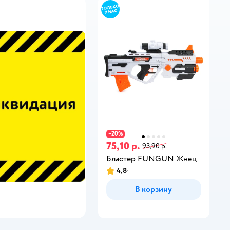
20
−
%
75,10 р.
93,90 р.
Бластер FUNGUN Жнец
4,8
В корзину