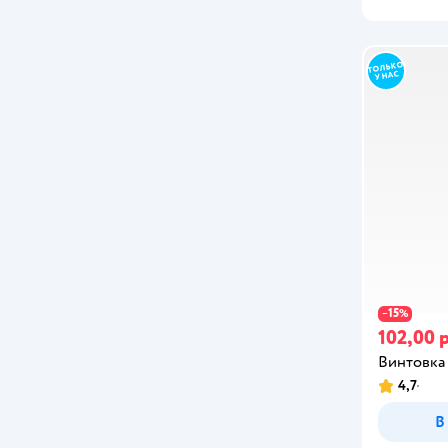
Demi Star
Dinoster
Disney
Disney Frozen
Disney Princess
Dragons
DREAM MAKERS
Duracell
15
−
%
102,00 р
EGGYWAWA
Винтовк
4,7
Enchantimals
В
EOLO