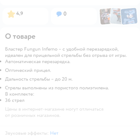
Фото по
Фото пользовател
Фото пользо
Рейтинг:
Вопросов:
4,9
0
+
6
Открыть га
О товаре
Бластер Fungun Inferno – с удобной перезарядкой,
идеален для прицельной стрельбы без отрыва от игры.
Автоматическая перезарядка.
Оптический прицел.
Дальность стрельбы – до 20 м.
Стрелы выполнены из пористого полиэтилена.
В комплекте:
36 стрел
Цены в интернет-магазине могут отличаться
от розничных магазинов.
Звуковые эффекты:
Нет