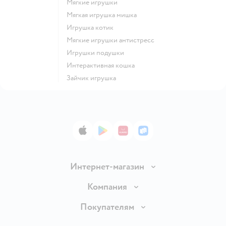
Мягкие игрушки
Мягкая игрушка мишка
Игрушка котик
Мягкие игрушки антистресс
Игрушки подушки
Интерактивная кошка
Зайчик игрушка
App Store
Google Play
AppGallery
RuStore
Интернет-магазин
Доставка и оплата
Компания
Обмен и возврат товара
Вакансии
Покупателям
Правила продажи
Подарочные карты