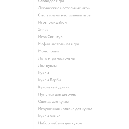
Словодел игра
Логические настольные игры
Стиль жизни настольные игры
Игры Бондибон
Элиас
Игра Свинтус
Мафия настольная игра
Монополия
Лото игра настольная
Лол куклы
Куклы
Куклы Барби
Кукольный домик
Пупсики для девочек
Одежда для кукол
Игрушечная коляска для кукол
Куклы винкс
Набор мебели для кукол