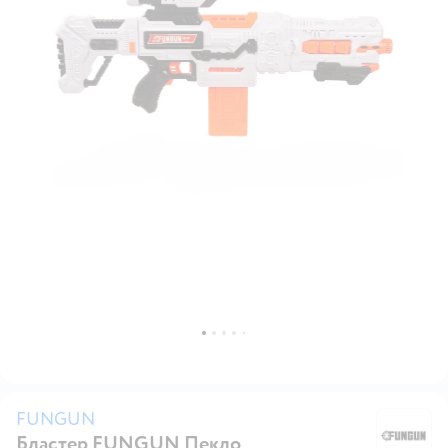
FUNGUN
Бластер FUNGUN Пекло
F