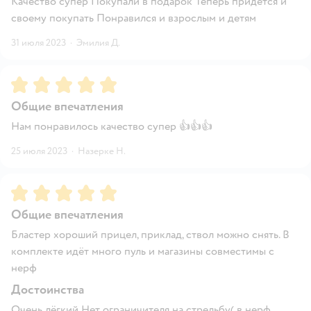
Качество супер Покупали в подарок Теперь придётся и
своему покупать Понравился и взрослым и детям
31 июля 2023
·
Эмилия Д.
Рейтинг:
5
Общие впечатления
Нам понравилось качество супер 👍👍👍
25 июля 2023
·
Назерке Н.
Рейтинг:
5
Общие впечатления
Бластер хороший прицел, приклад, ствол можно снять. В
комплекте идёт много пуль и магазины совместимы с
нерф
Достоинства
Очень лёгкий Нет ограничителя на стрельбу( в нерф