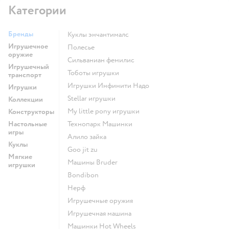
Категории
Бренды
Куклы энчантималс
Игрушечное
Полесье
оружие
Сильваниан фемилис
Игрушечный
Тоботы игрушки
транспорт
Игрушки Инфинити Надо
Игрушки
Stellar игрушки
Коллекции
my little pony игрушки
Конструкторы
Настольные
Технопарк Машинки
игры
Алило зайка
Куклы
Goo jit zu
Мягкие
Машины Bruder
игрушки
Bondibon
Нерф
Игрушечные оружия
Игрушечная машина
Машинки Hot Wheels