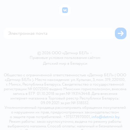
Политика конфиденциальности
Бонусные карты
Политика использования файлов cookie
ВКонтакте
Блог
Обратная связь
Магазины сети
Карта сайта
© 2026 ООО «Детмир БЕЛ»
•
Правовые условия пользования сайтом
Детский мир в
Беларуси
Общество с ограниченной ответственностью «Детмир БЕЛ» ( ООО
«Детмир БЕЛ» ). Место нахождения: ул. Кульман, 3, пом. 319, 220100,
г. Минск, Республика Беларусь. Свидетельство о государственной
регистрации № 0072500 выдано Минским горисполкомом, внесена
запись в ЕГР 01.10.2018 за рег.№ 193143448. Дата внесения
интернет-магазина в Торговый реестр Республики Беларусь:
09.09.2021 за рег.№ 518552.
Уполномоченный продавца рассматривать обращения покупателей
о нарушении их прав, предусмотренных законодательством
о защите прав потребителей: +375173970001,
info@detmir.by
.
Режим работы: заказ круглосуточно, выдача по режиму работы
выбранного магазина. Способ оплаты: наличный и безналичный