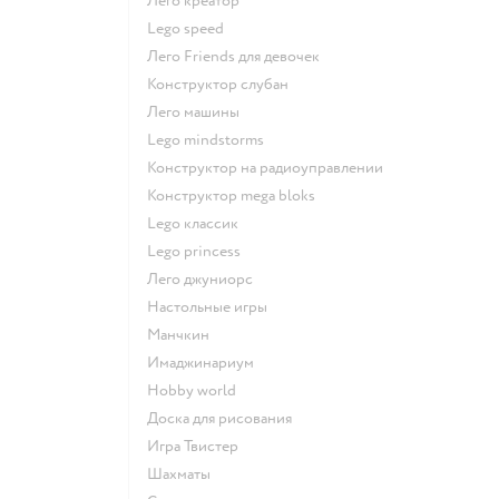
Лего креатор
Lego speed
Лего Friends для девочек
Конструктор слубан
Лего машины
Lego mindstorms
Конструктор на радиоуправлении
Конструктор mega bloks
Lego классик
Lego princess
Лего джуниорс
Настольные игры
Манчкин
Имаджинариум
Hobby world
Доска для рисования
Игра Твистер
Шахматы