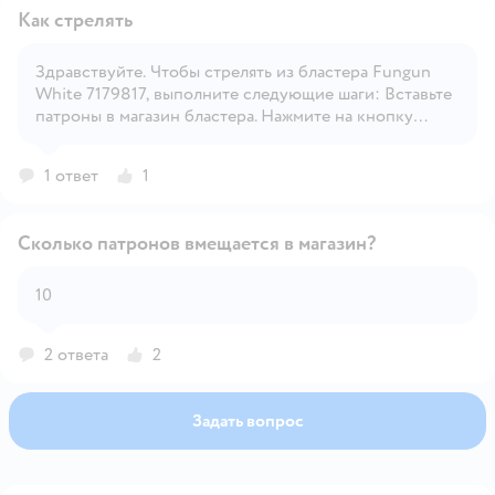
Как стрелять
Здравствуйте. Чтобы стрелять из бластера Fungun
White 7179817, выполните следующие шаги: Вставьте
Открыть вопрос
патроны в магазин бластера. Нажмите на кнопку
включения, если она есть. Натяните механизм:
Раскрутите механизм стрельбы, если это требуется.
1 ответ
1
Прицеливайтесь и стреляйте: Нажмите на курок и
наслаждайтесь стрельбой!
Сколько патронов вмещается в магазин?
10
Открыть вопрос
2 ответа
2
Задать вопрос