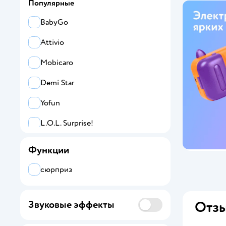
Популярные
BabyGo
Attivio
Mobicaro
Demi Star
Yofun
L.O.L. Surprise!
alilo
Функции
ZEBRA
сюрприз
LEGO
Отзы
Звуковые эффекты
Zuru Pets Alive