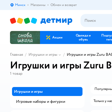
Минск
Магазины
Обмен и возврат
Выбор адреса доставки.
Одежда и
Подгу
Акции
обувь
гиг
Главная
Игрушки и игры
Игрушки и игры Zuru B
Игрушки и игры Zur
1
товар
Популярн
Игрушки и игры
Только у на
Игровые наборы и фигурки