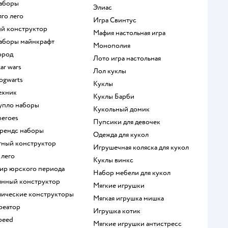
наборы
Элиас
яго лего
Игра Свинтус
кий конструктор
Мафия настольная игра
 наборы майнкрафт
Монополия
город
Лото игра настольная
tar wars
Лол куклы
hogwarts
Куклы
техник
Куклы Барби
дупло наборы
Кукольный домик
heroes
Пупсики для девочек
 френдс наборы
Одежда для кукол
итный конструктор
Игрушечная коляска для кукол
 лего
Куклы винкс
мир юрского периода
Набор мебели для кукол
вянный конструктор
Мягкие игрушки
ллические конструкторы
Мягкая игрушка мишка
креатор
Игрушка котик
speed
Мягкие игрушки антистресс