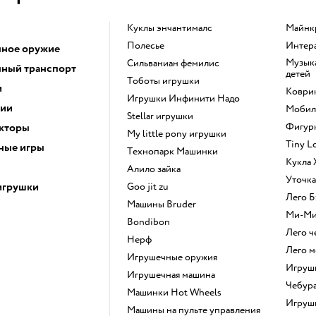
Куклы энчантималс
Майн
Полесье
Инте
ное оружие
Музыкальные инструменты для
Сильваниан фемилис
ный транспорт
детей
Тоботы игрушки
и
Коври
Игрушки Инфинити Надо
ции
Моби
Stellar игрушки
кторы
Фигу
my little pony игрушки
Tiny 
ные игры
Технопарк Машинки
Кукла
Алило зайка
Уточк
игрушки
Goo jit zu
Лего
Машины Bruder
Ми-М
Bondibon
Лего 
Нерф
Лего 
Игрушечные оружия
Игру
Игрушечная машина
Чебур
Машинки Hot Wheels
Игру
Машины на пульте управления