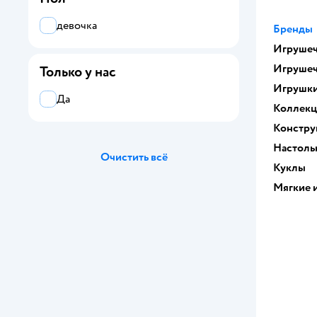
B kids
девочка
Бренды
Игрушеч
Baby Anabelle
Игрушеч
Только у нас
BABY BORN
Игрушк
Да
Baby Toys
Коллек
Констру
BabyGo
Настоль
Очистить всё
Babyton
Куклы
Мягкие 
Baibian
Ball Masquerade
Barbie
Batman
BAUER