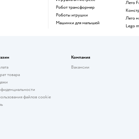
Лего 
Робот трансформер
Конст
Роботы игрушки
Лего
Машинки для малышей
Lego 
газин
Компания
плата
Вакансии
рат товара
дажи
нфиденциальности
ользования файлов cookie
зь