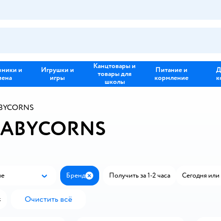
Канцтовары и
зники и
Игрушки и
Питание и
Д
товары для
иена
игры
кормление
к
школы
ABYCORNS
u BABYCORNS
ые
Бренд
Получить за 1-2 часа
Сегодня или 
Популярные
Закрыть
Очистить всё
с