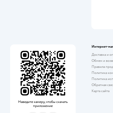
Clementoni
Collecta
Cool Maker
Cosmodrome Games
Cotton Candykins
Интернет-ма
Cre-A-tures
Доставка и о
Обмен и возв
CRY BABIES
Правила про
Политика ко
Curio
Политика исп
CUTEKINS
Обратная свя
Карта сайта
Demi Star
Наведите камеру, чтобы скачать
Dinoster
приложение