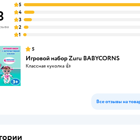
5
8
4
3
тзыва
2
1
5
Игровой набор Zuru BABYCORNS
Классная куколка 👍
Все отзывы на това
гории