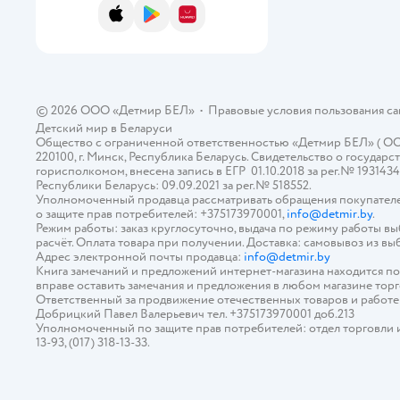
Disney
App Store
Google Play
AppGallery
Disney Frozen
Disney Princess
© 2026 ООО «Детмир БЕЛ»
•
Правовые условия пользования с
Dragons
Детский мир в
Беларуси
Общество с ограниченной ответственностью «Детмир БЕЛ» ( ООО «
DREAM MAKERS
220100, г. Минск, Республика Беларусь. Свидетельство о госуд
горисполкомом, внесена запись в ЕГР 01.10.2018 за рег.№ 193143
Duracell
Республики Беларусь: 09.09.2021 за рег.№ 518552.
Уполномоченный продавца рассматривать обращения покупателе
о защите прав потребителей: +375173970001,
info@detmir.by
.
EGGYWAWA
Режим работы: заказ круглосуточно, выдача по режиму работы в
расчёт. Оплата товара при получении. Доставка: самовывоз из вы
Enchantimals
Адрес электронной почты продавца:
info@detmir.by
Книга замечаний и предложений интернет-магазина находится п
вправе оставить замечания и предложения в любом магазине тор
EOLO
Ответственный за продвижение отечественных товаров и работ
Добрицкий Павел Валерьевич тел. +375173970001 доб.213
Erhaft
Уполномоченный по защите прав потребителей: отдел торговли и у
13-93, (017) 318-13-33.
Exost