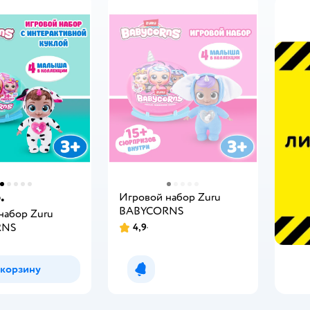
.
Игровой набор Zuru
BABYCORNS
набор Zuru
RNS
4,9
 корзину
Уведомить о появлении