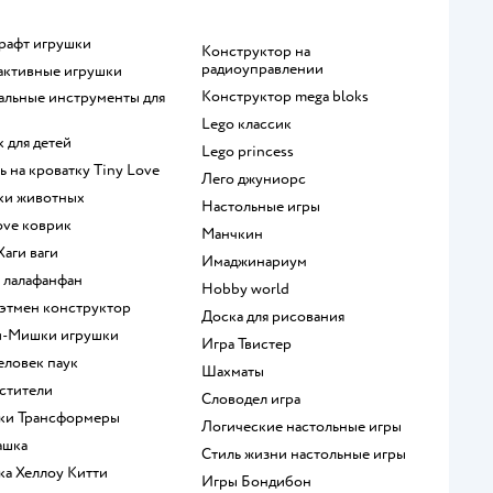
крафт игрушки
Конструктор на
радиоуправлении
рактивные игрушки
Конструктор mega bloks
Lego классик
к для детей
Lego princess
ль на кроватку Tiny Love
Лего джуниорс
рки животных
Настольные игры
Love коврик
Манчкин
 Хаги ваги
Имаджинариум
а лалафанфан
Hobby world
 Бэтмен конструктор
Доска для рисования
и-Мишки игрушки
Игра Твистер
человек паук
Шахматы
мстители
Словодел игра
шки Трансформеры
Логические настольные игры
ашка
Стиль жизни настольные игры
шка Хеллоу Китти
Игры Бондибон