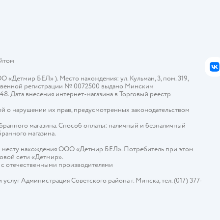
айтом
В
Детмир БЕЛ» ). Место нахождения: ул. Кульман, 3, пом. 319,
арственной регистрации № 0072500 выдано Минским
448. Дата внесения интернет-магазина в Торговый реестр
й о нарушении их прав, предусмотренных законодательством
ыбранного магазина. Способ оплаты: наличный и безналичный
бранного магазина.
о месту нахождения ООО «Детмир БЕЛ». Потребитель при этом
говой сети «Детмир».
е с отечественными производителями
слуг Администрация Советского района г. Минска, тел. (017) 377-