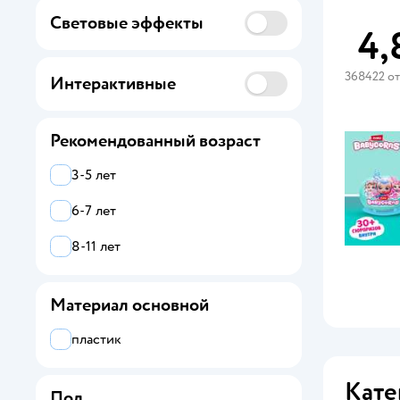
Все
Световые эффекты
4,
Zuru BABYCORNS
Abero
368422 о
Интерактивные
Air Hogs
Рекомендованный возраст
alilo
3-5 лет
Apitor
6-7 лет
Aquabeads
8-11 лет
Armor Rangers
Astropod
Материал основной
Attivio
пластик
Auby
Кате
Aurora
Пол