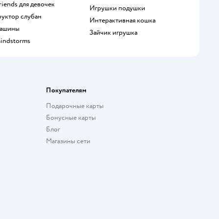
Friends для девочек
Игрушки подушки
руктор слубан
Интерактивная кошка
 машины
Зайчик игрушка
mindstorms
Покупателям
Подарочные карты
Бонусные карты
Блог
Магазины сети