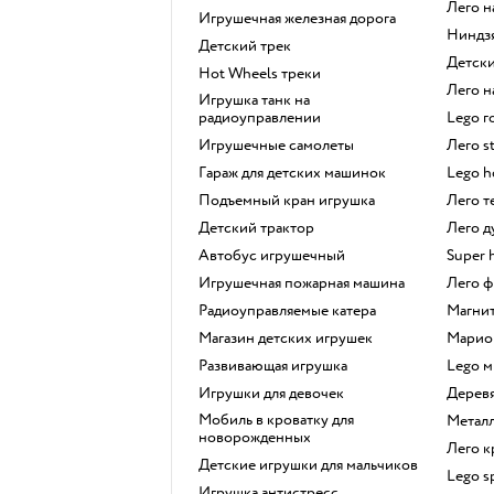
Лего 
Игрушечная железная дорога
Ниндз
Детский трек
Детс
Hot Wheels треки
Лего
Игрушка танк на
радиоуправлении
Lego 
Игрушечные самолеты
Лего s
Гараж для детских машинок
Lego 
Подъемный кран игрушка
Лего 
Детский трактор
Лего 
Автобус игрушечный
Super 
Игрушечная пожарная машина
Лего
Радиоуправляемые катера
Магн
Магазин детских игрушек
Марио
Развивающая игрушка
Lego 
Игрушки для девочек
Дере
Мобиль в кроватку для
Мета
новорожденных
Лего 
Детские игрушки для мальчиков
Lego 
Игрушка антистресс