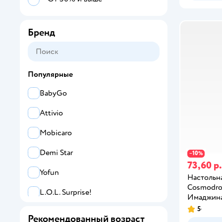
Бренд
Популярные
BabyGo
Attivio
Mobicaro
Demi Star
10
−
%
73,60 р.
Yofun
Настольна
Cosmodr
L.O.L. Surprise!
Имаджин
5
alilo
Рекомендованный возраст