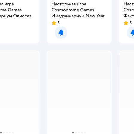
я игра
Настольная игра
Наст
ome Games
Cosmodrome Games
Cos
риум Одиссея
Имаджинариум New Year
Факт
5
5
мить о появлении
Уведомить о появлении