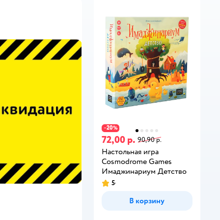
20
−
%
72,00 р.
90,90 р.
Настольная игра
Cosmodrome Games
Имаджинариум Детство
5
В корзину