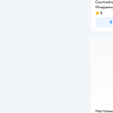
Cosmodr
Ball Masquerade
Имаджина
Barbie
5
В
Batman
BAUER
Bayer
BBurago
Be TrenDIY
BLOKEES
Bruder
Canpol Babies
Cars
Настольна