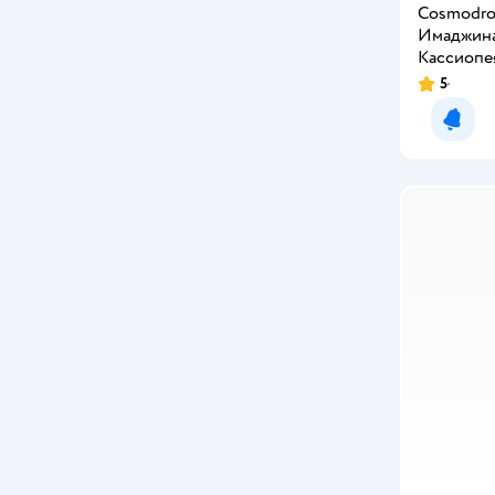
CB SKY
Cosmodr
Имаджин
Chati-Hugs
Кассиопе
5
Chicco
Уведо
Cicaboom
Clementoni
Collecta
Cool Maker
Cotton Candykins
Cre-A-tures
CRY BABIES
Curio
CUTEKINS