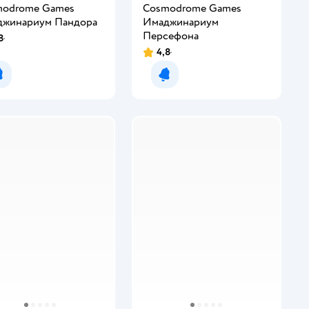
modrome Games
Cosmodrome Games
джинариум Пандора
Имаджинариум
Персефона
8
4,8
Уведомить о появлении
Уведомить о появлении