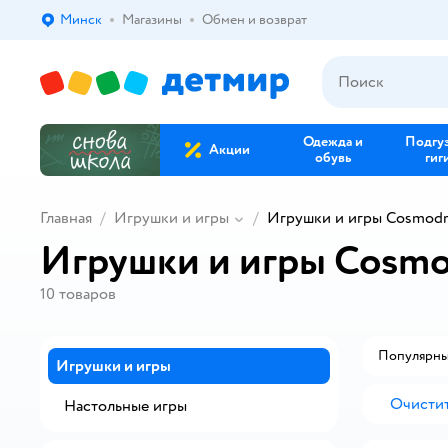
Минск
Магазины
Обмен и возврат
Выбор адреса доставки.
Одежда и
Подгу
Акции
обувь
гиг
Главная
Игрушки и игры
Игрушки и игры Cosmod
Игрушки и игры Cosm
10
товаров
Популярн
Игрушки и игры
Очистит
Настольные игры