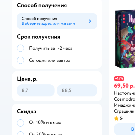
Способ получения
Способ получения
Выберите адрес или магазин
Способ получения
Срок получения
Получить за 1-2 часа
Сегодня или завтра
Цена, р.
15
−
%
69,50 р.
Настольна
Cosmodr
Имаджин
Скидка
Страшилк
5
От 10% и выше
В
От 30% и выше