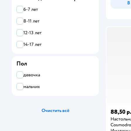
В
ZEBRA
6-7 лет
Barbie
8-11 лет
LEGO
12-13 лет
Все
14-17 лет
Cosmodrome Games
Пол
Abero
девочка
Air Hogs
мальчик
alilo
Apitor
Очистить всё
88,50 р
Aquabeads
Настольна
Armor Rangers
Cosmodr
Имаджин