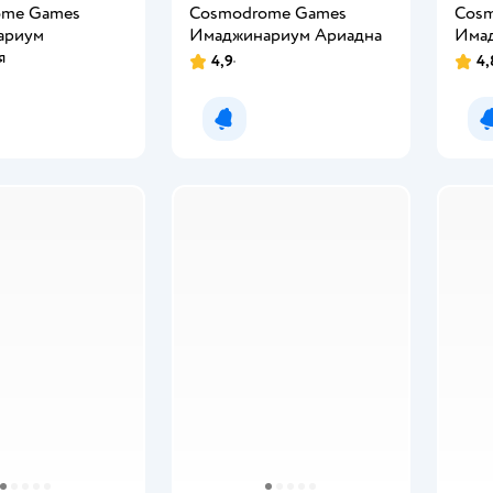
ome Games
Cosmodrome Games
Cos
ариум
Имаджинариум Ариадна
Има
я
4,9
4,
мить о появлении
Уведомить о появлении