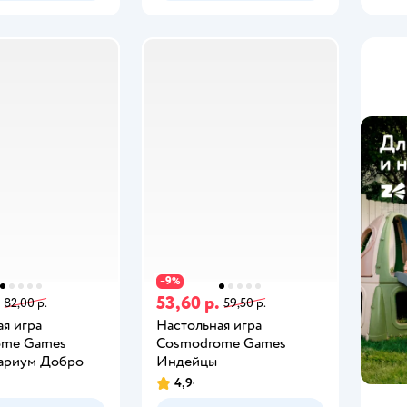
9
−
%
53,60 р.
82,00 р.
59,50 р.
я игра
Настольная игра
ome Games
Cosmodrome Games
ариум Добро
Индейцы
4,9