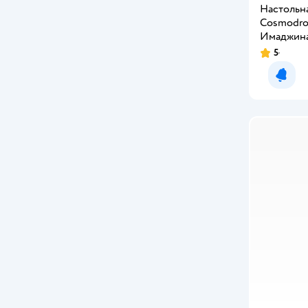
Настольна
Demi Star
Cosmodr
Имаджина
Dinoster
5
Disney
Уведо
Disney Frozen
Disney Princess
Dragons
DREAM MAKERS
Duracell
EGGYWAWA
Enchantimals
EOLO