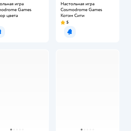
ольная игра
Настольная игра
modrome Games
Cosmodrome Games
ор цвета
Котэм Сити
5
Уведомить о появлении
Уведомить о появлении