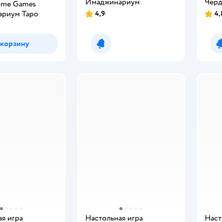
Имаджинариум
Черд
ome Games
риум Таро
4,9
4,
 корзину
Уведомить о появлении
я игра
Настольная игра
Наст