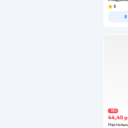
Astropod
5
Attivio
В
Auby
Aurora
B kids
Baby Anabelle
BABY BORN
Baby Toys
BabyGo
Babyton
32
−
%
44,40 р
Baibian
Настольна