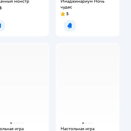
ачный монстр
Имаджинариум Ночь
чудес
8
5
Уведомить о появлении
Уведомить о появлении
ольная игра
Настольная игра