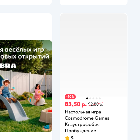
10
−
%
83,50 р.
92,80 р.
Настольная игра
Cosmodrome Games
Клаустрофобия
Пробуждение
5