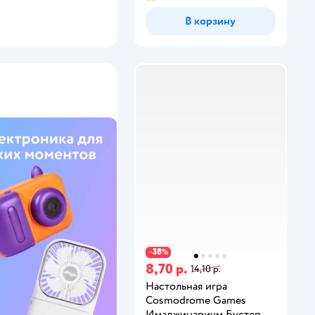
В корзину
38
−
%
8,70 р.
14,10 р.
Настольная игра
Cosmodrome Games
Имаджинариум Бустер