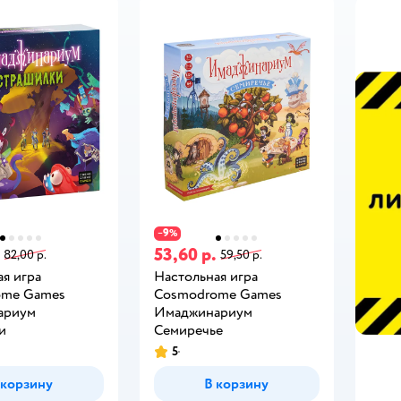
9
−
%
53,60 р.
82,00 р.
59,50 р.
я игра
Настольная игра
ome Games
Cosmodrome Games
ариум
Имаджинариум
и
Семиречье
5
 корзину
В корзину