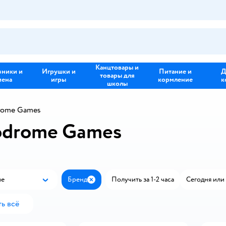
Канцтовары и
зники и
Игрушки и
Питание и
Д
товары для
иена
игры
кормление
к
школы
rome Games
odrome Games
ые
Бренд
Получить за 1-2 часа
Сегодня или 
Популярные
Закрыть
ь всё