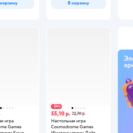
 корзину
В корзину
24
−
%
.
55,10 р.
72,70 р.
я игра
Настольная игра
ome Games
Cosmodrome Games
ариум Кино
Имаджинариум Лайт