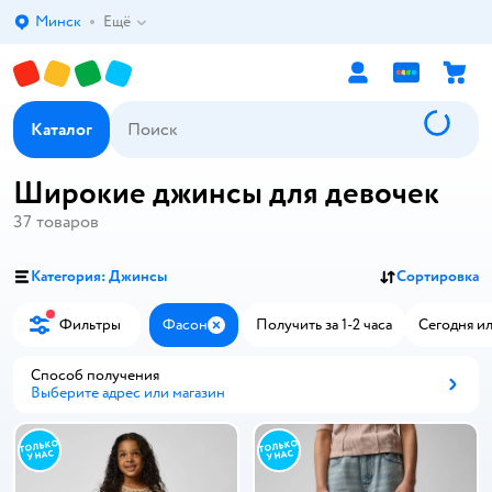
Минск
Ещё
Выбор адреса доставки.
Каталог
Широкие джинсы для девочек
37
товаров
Категория: Джинсы
Сортировка
Фильтры
Фасон
Получить за 1-2 часа
Сегодня ил
Закрыть
Способ получения
Выберите адрес или магазин
Способ получения