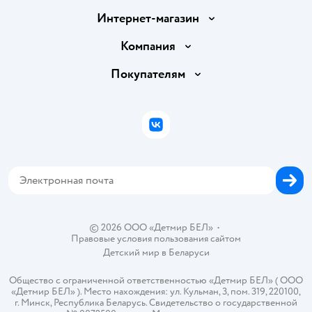
Интернет-магазин
Доставка и оплата
Компания
Обмен и возврат товара
Вакансии
Покупателям
Правила продажи
Подарочные карты
Политика конфиденциальности
Бонусные карты
Политика использования файлов cookie
ВКонтакте
Блог
Обратная связь
Магазины сети
Карта сайта
© 2026 ООО «Детмир БЕЛ»
•
Правовые условия пользования сайтом
Детский мир в
Беларуси
Общество с ограниченной ответственностью «Детмир БЕЛ» ( ООО
«Детмир БЕЛ» ). Место нахождения: ул. Кульман, 3, пом. 319, 220100,
г. Минск, Республика Беларусь. Свидетельство о государственной