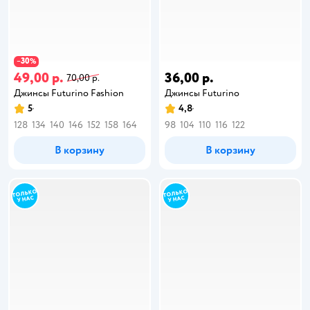
30
−
%
49,00 р.
36,00 р.
70,00 р.
Джинсы Futurino Fashion
Джинсы Futurino
5
4,8
128
134
140
146
152
158
164
98
104
110
116
122
В корзину
В корзину