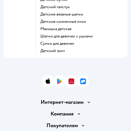
Детский галстук
Детские вязаные шапки
Детские солнечные очки
Манишка детская
Шапки для девочек с ушками
Сумки для девочек
Детский зонт
App Store
Google Play
AppGallery
RuStore
Интернет-магазин
Доставка и оплата
Компания
Обмен и возврат товара
Вакансии
Покупателям
Правила продажи