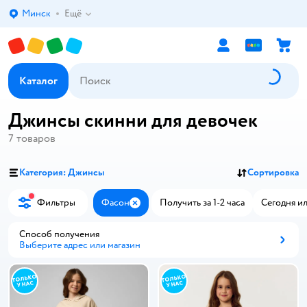
Минск
Ещё
Выбор адреса доставки.
Каталог
Джинсы скинни для девочек
7
товаров
Категория: Джинсы
Сортировка
Фильтры
Фасон
Получить за 1-2 часа
Сегодня ил
Закрыть
Способ получения
Выберите адрес или магазин
Способ получения