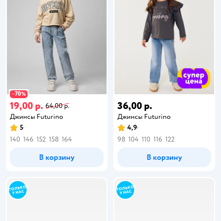
70
−
%
19,00 р.
36,00 р.
64,00 р.
Джинсы Futurino
Джинсы Futurino
5
4,9
140
146
152
158
164
98
104
110
116
122
В корзину
В корзину