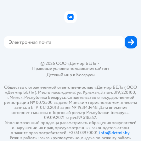
Подарочные карты
Политика конфиденциальности
Бонусные карты
Политика использования файлов cookie
ВКонтакте
Блог
Обратная связь
Магазины сети
Карта сайта
© 2026 ООО «Детмир БЕЛ»
•
Правовые условия пользования сайтом
Детский мир в
Беларуси
Общество с ограниченной ответственностью «Детмир БЕЛ» ( ООО
«Детмир БЕЛ» ). Место нахождения: ул. Кульман, 3, пом. 319, 220100,
г. Минск, Республика Беларусь. Свидетельство о государственной
регистрации № 0072500 выдано Минским горисполкомом, внесена
запись в ЕГР 01.10.2018 за рег.№ 193143448. Дата внесения
интернет-магазина в Торговый реестр Республики Беларусь:
09.09.2021 за рег.№ 518552.
Уполномоченный продавца рассматривать обращения покупателей
о нарушении их прав, предусмотренных законодательством
о защите прав потребителей: +375173970001,
info@detmir.by
.
Режим работы: заказ круглосуточно, выдача по режиму работы