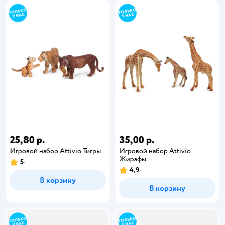
25,80 р.
35,00 р.
Игровой набор Attivio Тигры
Игровой набор Attivio
Жирафы
5
4,9
В корзину
В корзину