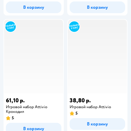
В корзину
В корзину
61,10 р.
38,80 р.
Игровой набор Attivio
Игровой набор Attivio
Крокодил
5
5
В корзину
В корзину