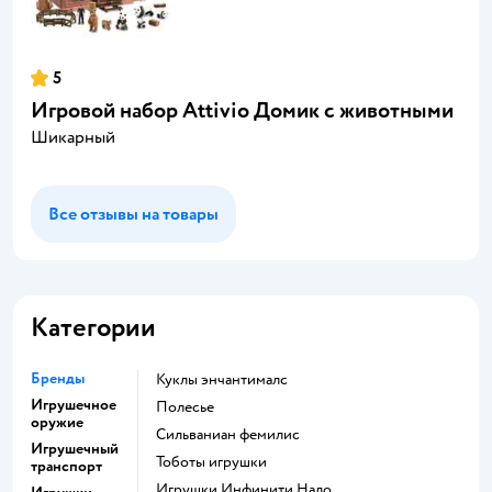
5
Игровой набор Attivio Домик с животными
Шикарный
Все отзывы на товары
Категории
Бренды
Куклы энчантималс
Игрушечное
Полесье
оружие
Сильваниан фемилис
Игрушечный
Тоботы игрушки
транспорт
Игрушки Инфинити Надо