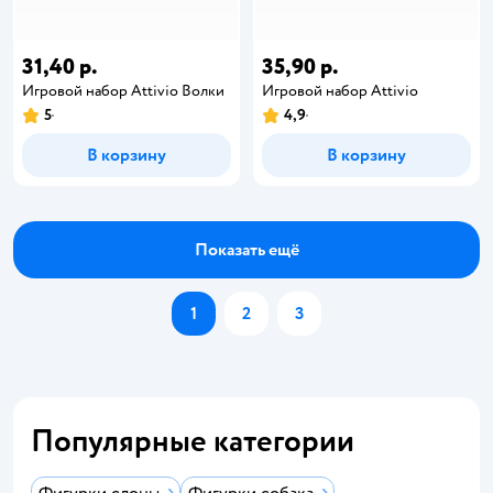
31,40 р.
35,90 р.
Игровой набор Attivio Волки
Игровой набор Attivio
5
4,9
В корзину
В корзину
Показать ещё
1
2
3
Популярные категории