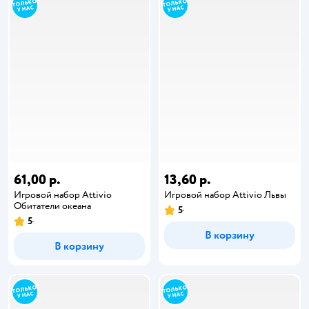
61,00 р.
13,60 р.
Игровой набор Attivio
Игровой набор Attivio Львы
Обитатели океана
5
5
В корзину
В корзину