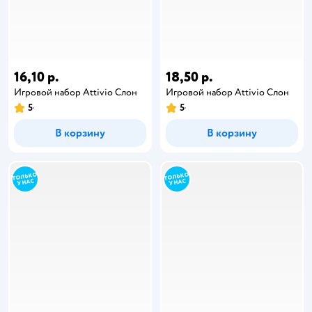
16,10 р.
18,50 р.
Игровой набор Attivio Слон
Игровой набор Attivio Слон
5
5
В корзину
В корзину