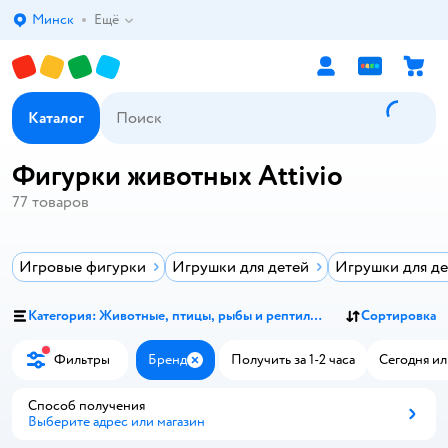
Минск
Ещё
Выбор адреса доставки.
Каталог
Фигурки животных Attivio
77
товаров
Игровые фигурки
Игрушки для детей
Игрушки для д
Категория: Животные, птицы, рыбы и рептилии
Сортировка
Фильтры
Бренд
Получить за 1-2 часа
Сегодня ил
Закрыть
Способ получения
Выберите адрес или магазин
Способ получения