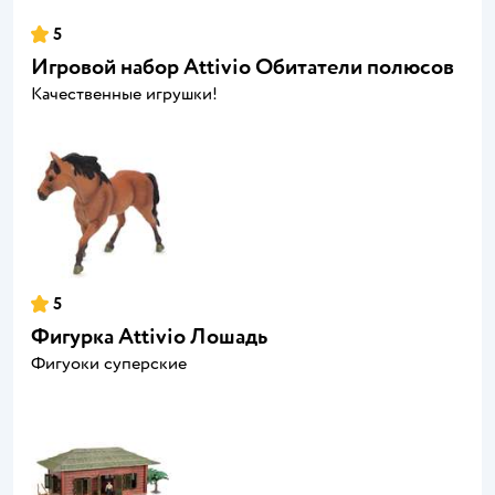
5
Игровой набор Attivio Обитатели полюсов
Качественные игрушки!
5
Фигурка Attivio Лошадь
Фигуоки суперские