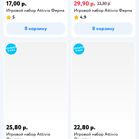
17,00 р.
29,90 р.
33,30 р.
Игровой набор Attivio Ферма
Игровой набор Attivio Ферма
5
4,9
В корзину
В корзину
25,80 р.
22,80 р.
Игровой набор Attivio
Игровой набор Attivio