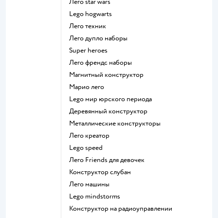
Лего star wars
Lego hogwarts
Лего техник
Лего дупло наборы
Super heroes
Лего френдс наборы
Магнитный конструктор
Марио лего
Lego мир юрского периода
Деревянный конструктор
Металлические конструкторы
Лего креатор
Lego speed
Лего Friends для девочек
Конструктор слубан
Лего машины
Lego mindstorms
Конструктор на радиоуправлении