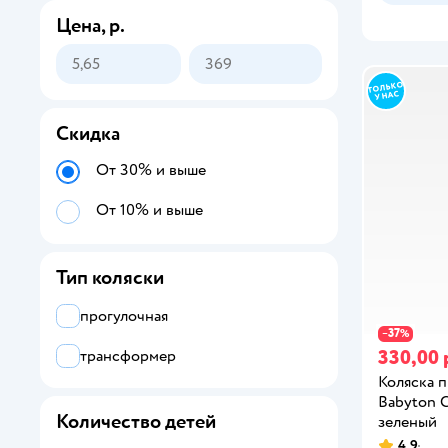
Цена, р.
Скидка
От 30% и выше
От 10% и выше
Тип коляски
прогулочная
37
−
%
330,00 
трансформер
Коляска 
Babyton 
Количество детей
зеленый
4,9