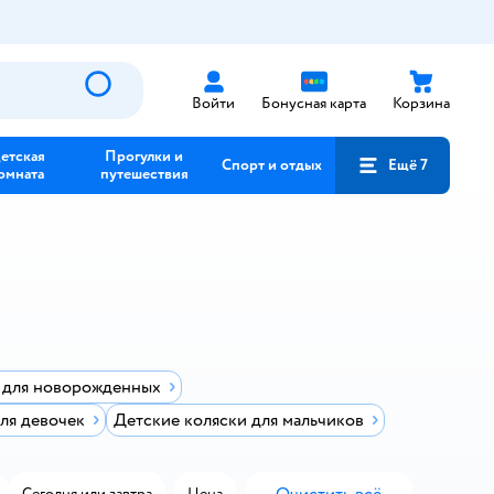
Войти
Бонусная карта
Корзина
етская
Прогулки и
Спорт и отдых
Ещё 7
омната
путешествия
 для новорожденных
ля девочек
Детские коляски для мальчиков
Сегодня или завтра
Цена