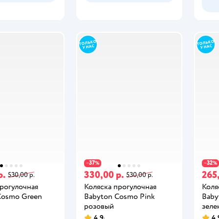
37
32
−
%
−
%
р.
330,00 р.
265
530,00 р.
530,00 р.
прогулочная
Коляска прогулочная
Коля
Cosmo Green
Babyton Cosmo Pink
Baby
розовый
зеле
4,9
4,