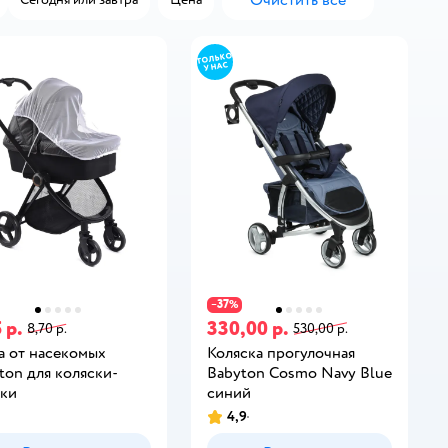
Очистить всё
37
−
%
 р.
330,00 р.
8,70 р.
530,00 р.
а от насекомых
Коляска прогулочная
ton для коляски-
Babyton Cosmo Navy Blue
ки
синий
4,9