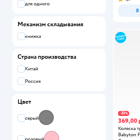
для одного
В
Механизм складывания
книжка
Страна производства
Китай
Россия
Цвет
32
−
%
серый
369,00 
Коляска 
Babyton F
розовый