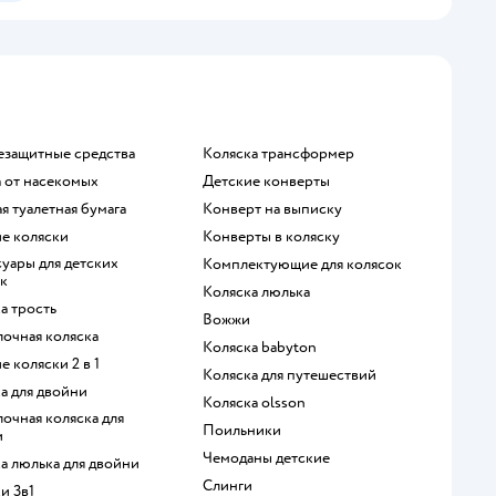
езащитные средства
Коляска трансформер
а от насекомых
Детские конверты
ая туалетная бумага
Конверт на выписку
ие коляски
Конверты в коляску
Комплектующие для колясок
к
Коляска люлька
ка трость
Вожжи
лочная коляска
Коляска babyton
ие коляски 2 в 1
Коляска для путешествий
ка для двойни
Коляска olsson
Поильники
и
Чемоданы детские
ка люлька для двойни
Слинги
ки 3в1