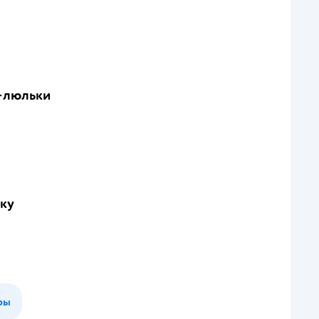
и-люльки
ску
ры