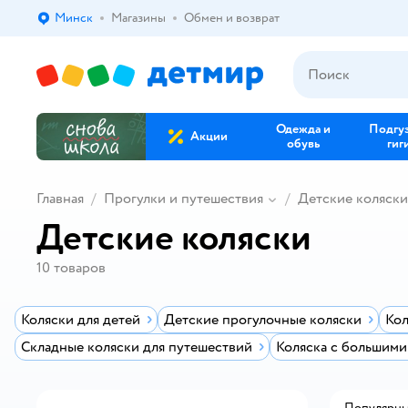
Минск
Магазины
Обмен и возврат
Выбор адреса доставки.
Одежда и
Подгу
Акции
обувь
гиг
Главная
Прогулки и путешествия
Детские коляски
Детские коляски
10
товаров
Коляски для детей
Детские прогулочные коляски
Кол
Складные коляски для путешествий
Коляска с большими
Популярн