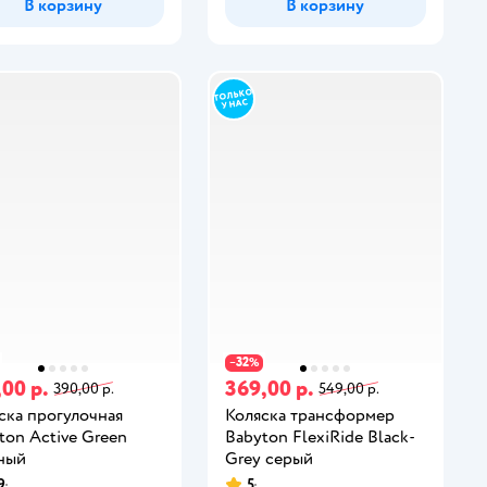
В корзину
В корзину
32
−
%
,00 р.
369,00 р.
390,00 р.
549,00 р.
ска прогулочная
Коляска трансформер
ton Active Green
Babyton FlexiRide Black-
ный
Grey серый
9
5