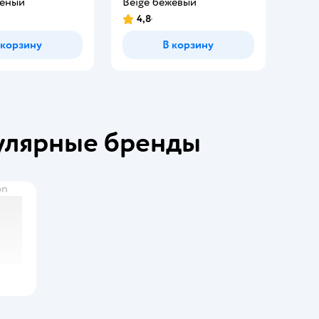
леный
Beige бежевый
4,8
 корзину
В корзину
улярные бренды
on