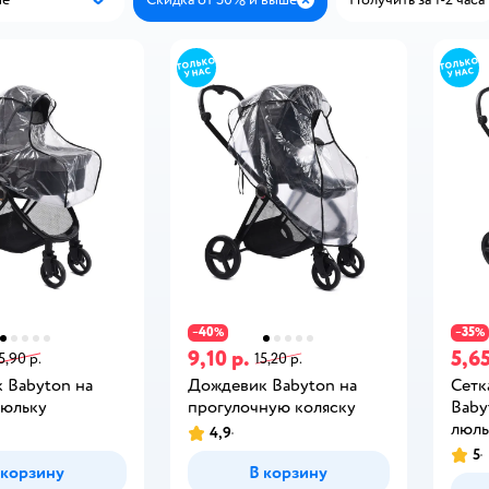
Популярные
Закрыть
40
35
−
%
−
%
9,10 р.
5,65
5,90 р.
15,20 р.
 Babyton на
Дождевик Babyton на
Сетк
люльку
прогулочную коляску
Baby
люль
4,9
5
 корзину
В корзину