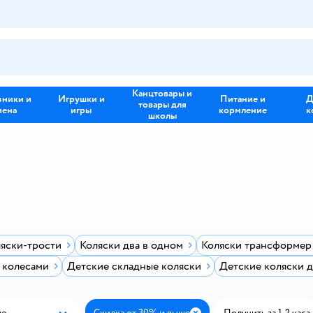
Канцтовары и
зники и
Игрушки и
Питание и
Д
товары для
иена
игры
кормление
к
школы
яски-трости
Коляски два в одном
Коляски трансформер
 колесами
Детские складные коляски
Детские коляски д
ые
Скидка от 30% и выше
Получить за 1-2 часа