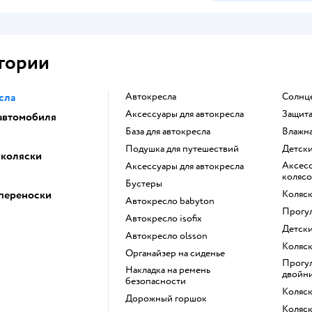
гории
сла
Автокресла
Солнц
Аксессуары для автокресла
Защит
 автомобиля
База для автокресла
Влажн
Подушка для путешествий
Детск
 коляски
Аксессуары для детских
Аксессуары для автокресла
колясо
Бустеры
 переноски
Коляс
Автокресло babyton
Прогу
Автокресло isofix
Детск
Автокресло olsson
Коляс
Органайзер на сиденье
Прогулочная коляска для
Накладка на ремень
двойн
безопасности
Коляс
Дорожный горшок
Коляс