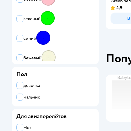
Green зе
4,9
В
зеленый
синий
Поп
бежевый
Пол
Babyt
девочка
мальчик
Для авиаперелётов
Нет