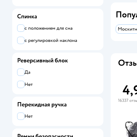
Попу
Спинка
с положением для сна
Москитн
с регулировкой наклона
Реверсивный блок
Отзы
Да
Нет
4,
16337 отз
Перекидная ручка
Нет
Ремни безопасности