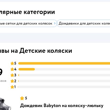
лярные категории
ые сетки для детских колясок
Дождевики для детских коля
вы на Детские коляски
5
9
4
3
ывов
2
1
5
Дождевик Babyton на коляску-люльку