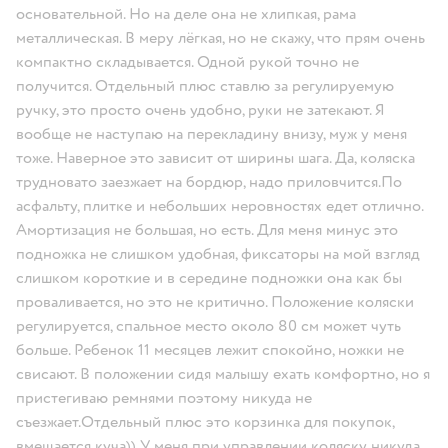
основательной. Но на деле она не хлипкая, рама
металлическая. В меру лёгкая, но не скажу, что прям очень
компактно складывается. Одной рукой точно не
получится. Отдельный плюс ставлю за регулируемую
ручку, это просто очень удобно, руки не затекают. Я
вообще не наступаю на перекладину внизу, муж у меня
тоже. Наверное это зависит от ширины шага. Да, коляска
трудновато заезжает на бордюр, надо приловчится.По
асфальту, плитке и небольших неровностях едет отлично.
Амортизация не большая, но есть. Для меня минус это
подножка не слишком удобная, фиксаторы на мой взгляд
слишком короткие и в середине подножки она как бы
проваливается, но это не критично. Положение коляски
регулируется, спальное место около 80 см может чуть
больше. Ребенок 11 месяцев лежит спокойно, ножки не
свисают. В положении сидя малышу ехать комфортно, но я
пристегиваю ремнями поэтому никуда не
съезжает.Отдельный плюс это корзинка для покупок,
вмещается куча)) У меня при управлении коляску никуда