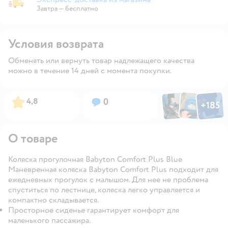
Экспресс-доставка из магазина
Завтра
—
бесплатно
Условия возврата
Обменять или вернуть товар надлежащего качества
можно в течение 14 дней с момента покупки.
Фото по
Фото пользовател
Фото пользо
Рейтинг:
Вопросов:
4,8
0
+
185
Открыть га
О товаре
Коляска прогулочная Babyton Comfort Plus Blue
Маневренная коляска Babyton Comfort Plus подходит для
ежедневных прогулок с малышом. Для нее не проблема
спуститься по лестнице, коляска легко управляется и
компактно складывается.
Просторное сиденье гарантирует комфорт для
маленького пассажира.