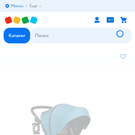
Минск
Ещё
Выбор адреса доставки.
Каталог
В избр