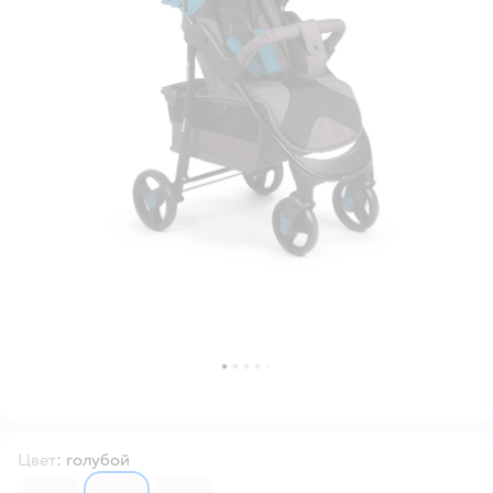
Цвет
:
голубой
3496560
3496561
3496562