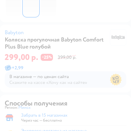
Babyton
Коляска прогулочная Babyton Comfort
B
Plus Blue голубой
299,00 р.
25
399,00 р.
−
%
+
2,99
В магазине — по ценам сайта
Скажите на кассе «Хочу как на сайте»
В магазине — по ценам сайта
Способы получения
Регион:
Минск
Выбор адреса доставки.
Забрать в 15 магазинах
Забрать в магазине
Через час — бесплатно
Экспресс-доставка из магазина