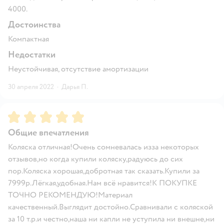
4000.
Достоинства
Компактная
Недостатки
Неустойчивая, отсутствие амортизации
30 апреля 2022
·
Дарья П.
Рейтинг:
5
Общие впечатления
Коляска отличная!Очень сомневалась изза некоторых
отзывов,но когда купили коляску,радуюсь до сих
пор.Коляска хорошая,добротная так сказать.Купили за
7999р.Лёгкая,удобная.Нам всё нравится!К ПОКУПКЕ
ТОЧНО РЕКОМЕНДУЮ!Материал
качественный.Выглядит достойно.Сравнивали с коляской
за 10 т.р.и честно,наша ни капли не уступила ни внешне,ни