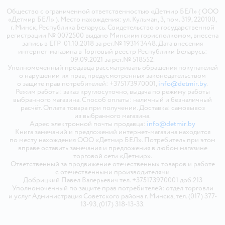
Общество с ограниченной ответственностью «Детмир БЕЛ» ( ООО
«Детмир БЕЛ» ). Место нахождения: ул. Кульман, 3, пом. 319, 220100,
г. Минск, Республика Беларусь. Свидетельство о государственной
регистрации № 0072500 выдано Минским горисполкомом, внесена
запись в ЕГР 01.10.2018 за рег.№ 193143448. Дата внесения
интернет-магазина в Торговый реестр Республики Беларусь:
09.09.2021 за рег.№ 518552.
Уполномоченный продавца рассматривать обращения покупателей
о нарушении их прав, предусмотренных законодательством
о защите прав потребителей: +375173970001,
info@detmir.by
.
Режим работы: заказ круглосуточно, выдача по режиму работы
выбранного магазина. Способ оплаты: наличный и безналичный
расчёт. Оплата товара при получении. Доставка: самовывоз
из выбранного магазина.
Адрес электронной почты продавца:
info@detmir.by
Книга замечаний и предложений интернет-магазина находится
по месту нахождения ООО «Детмир БЕЛ». Потребитель при этом
вправе оставить замечания и предложения в любом магазине
торговой сети «Детмир».
Ответственный за продвижение отечественных товаров и работе
с отечественными производителями
Добрицкий Павел Валерьевич тел. +375173970001 доб.213
Уполномоченный по защите прав потребителей: отдел торговли
и услуг Администрация Советского района г. Минска, тел. (017) 377-
13-93, (017) 318-13-33.