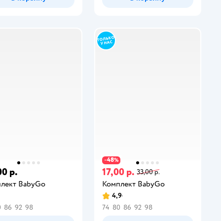
48
−
%
00 р.
17,00 р.
33,00 р.
лект BabyGo
Комплект BabyGo
4,9
0
86
92
98
74
80
86
92
98