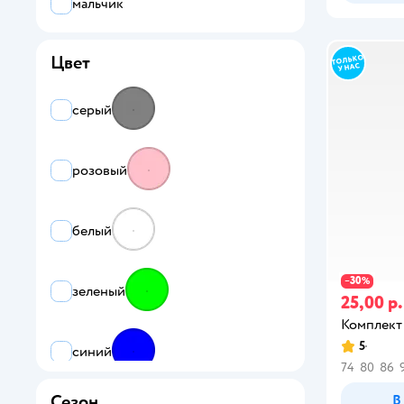
мальчик
Цвет
серый
розовый
белый
30
−
%
зеленый
25,00 р.
Комплект
5
синий
74
80
86
Сезон
В