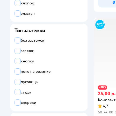
В
хлопок
эластан
Тип застежки
без застежек
завязки
кнопки
пояс на резинке
пуговицы
30
−
%
сзади
25,00 р.
Комплект
спереди
4,7
68
74
80