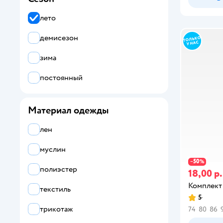
фиолетовый
лето
черный
демисезон
зима
бежевый
постоянный
желтый
Материал одежды
оранжевый
лен
хаки
муслин
50
−
%
полиэстер
18,00 р.
Комплект
текстиль
5
трикотаж
74
80
86