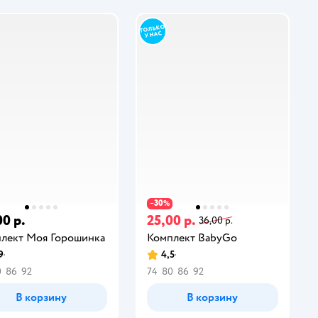
30
−
%
00 р.
25,00 р.
36,00 р.
лект Моя Горошинка
Комплект BabyGo
9
4,5
0
86
92
74
80
86
92
В корзину
В корзину