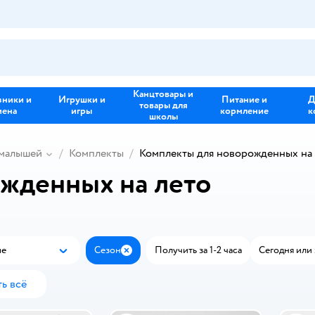
Канцтовары и
зники и
Игрушки и
Питание и
Д
товары для
иена
игры
кормление
к
школы
 малышей
Комплекты
Комплекты для новорожденных на 
жденных на лето
ые
Сезон
Получить за 1-2 часа
Сегодня или 
Популярные
Закрыть
ь всё