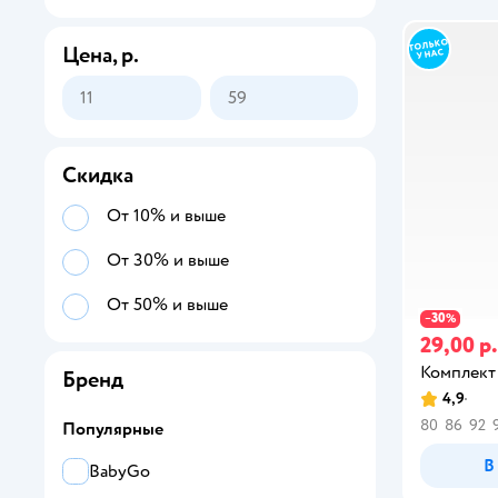
Цена, р.
Скидка
От 10% и выше
От 30% и выше
От 50% и выше
30
−
%
29,00 р.
Комплект
Бренд
4,9
80
86
92
Популярные
В
BabyGo