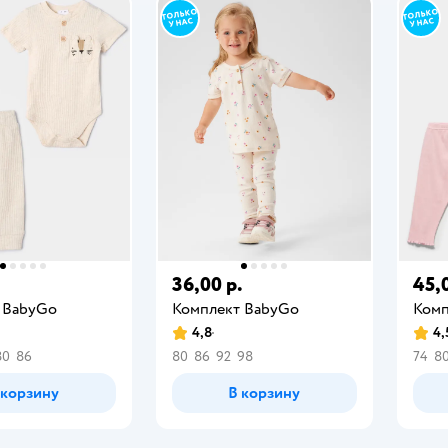
.
36,00 р.
45,
 BabyGо
Комплект BabyGо
Комп
4,8
4,
80
86
80
86
92
98
74
8
 корзину
В корзину