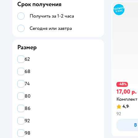
Срок получения
Рубашки
Получить за 1-2 часа
Сарафаны
Сегодня или завтра
Футболки
Шорты
Размер
Песочники
62
68
74
48
−
%
17,00 р.
80
Комплект
4,9
86
92
92
В
98