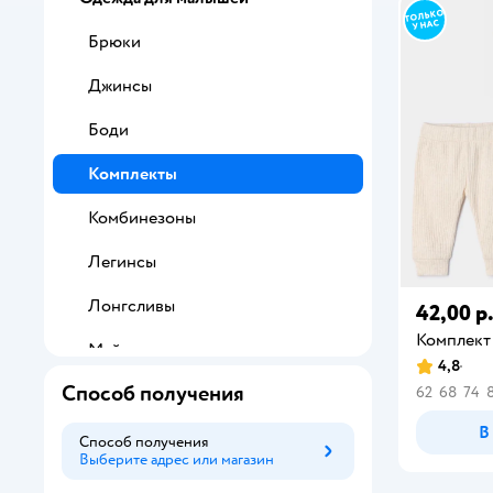
Брюки
Джинсы
Боди
Комплекты
Комбинезоны
Легинсы
Лонгсливы
42,00 р
Комплект
Майки
4,8
Способ получения
62
68
74
Платья
В
Поло
Способ получения
Выберите адрес или магазин
Способ получения
Полукомбинезоны