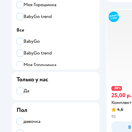
Моя Горошинка
BabyGo trend
Все
BabyGo
BabyGo trend
Моя Горошинка
Только у нас
30
−
%
Да
25,00 р.
Комплект
Пол
4,6
92
девочка
В