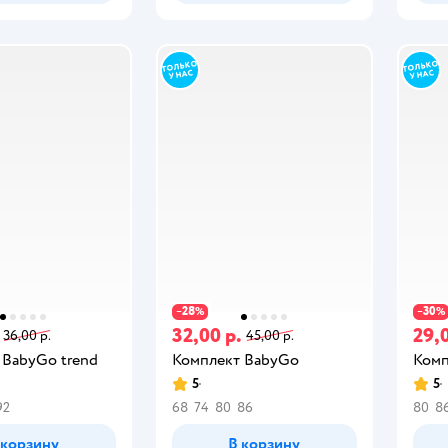
28
30
−
%
−
%
32,00 р.
29,0
36,00 р.
45,00 р.
 BabyGo trend
Комплект BabyGo
Комп
5
5
92
68
74
80
86
80
8
 корзину
В корзину