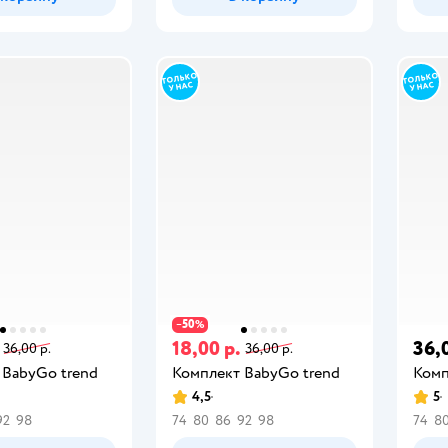
50
−
%
18,00 р.
36,
36,00 р.
36,00 р.
 BabyGo trend
Комплект BabyGo trend
Комп
4,5
5
92
98
74
80
86
92
98
74
8