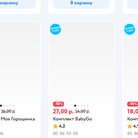
 корзину
В корзину
50
50
−
%
−
%
27,00 р.
18,0
36,00 р.
54,00 р.
 Моя Горошинка
Комплект BabyGo
Комп
4,2
4,
86
80
86
92
98
80
8