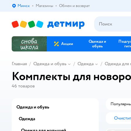
Минск
Магазины
Обмен и возврат
Выбор адреса доставки.
Одежда и
Подгу
Акции
обувь
гиг
Главная
Одежда и обувь
Одежда
Одежда для
Комплекты для новоро
46
товаров
Популярн
Одежда и обувь
Очистит
Одежда
Одежда для малышей