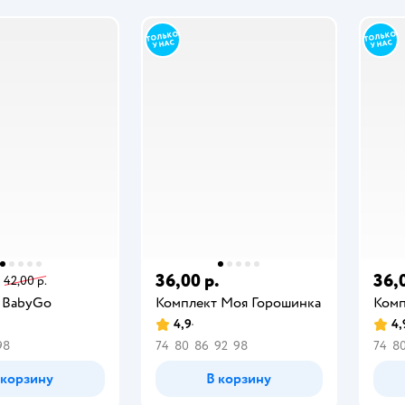
36,00 р.
36,
42,00 р.
 BabyGо
Комплект Моя Горошинка
Комп
4,9
4,
98
74
80
86
92
98
74
8
 корзину
В корзину