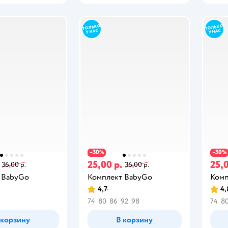
30
30
−
%
−
%
25,00 р.
25,0
36,00 р.
36,00 р.
 BabyGo
Комплект BabyGo
Комп
4,7
4,
74
80
86
92
98
74
8
 корзину
В корзину