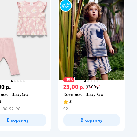
30
−
%
00 р.
23,00 р.
33,00 р.
лект BabyGо
Комплект Baby Gо
5
5
0
86
92
98
92
В корзину
В корзину