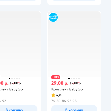
30
−
%
0 р.
29,00 р.
42,00 р.
42,00 р.
лект BabyGo
Комплект BabyGo
4,8
6
92
74
80
86
92
98
В корзину
В корзину