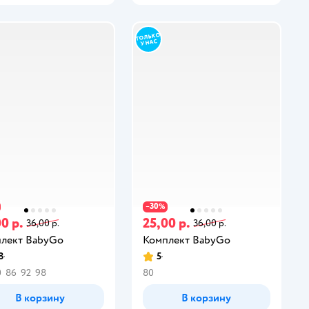
30
−
%
0 р.
25,00 р.
36,00 р.
36,00 р.
лект BabyGo
Комплект BabyGo
8
5
0
86
92
98
80
В корзину
В корзину