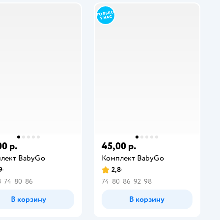
00 р.
45,00 р.
лект BabyGо
Комплект BabyGо
9
2,8
8
74
80
86
74
80
86
92
98
В корзину
В корзину