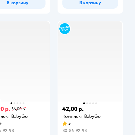
В корзину
В корзину
0 р.
42,00 р.
36,00 р.
лект BabyGo
Комплект BabyGo
9
5
6
92
98
80
86
92
98