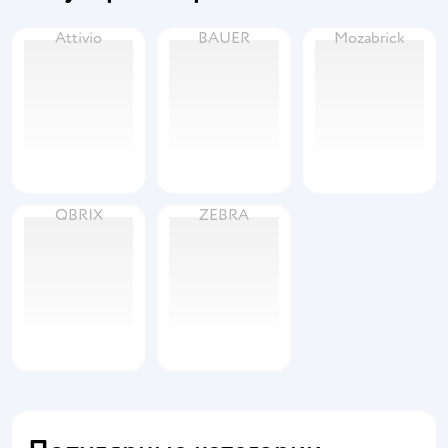
Attivio
BAUER
Mozabrick
QBRIX
ZEBRA