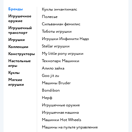
Бренды
Куклы энчантималс
Игрушечное
Полесье
оружие
Сильваниан фемилис
Игрушечный
Тоботы игрушки
транспорт
Игрушки Инфинити Надо
Игрушки
Stellar игрушки
Коллекции
my little pony игрушки
Конструкторы
Настольные
Технопарк Машинки
игры
Алило зайка
Куклы
Goo jit zu
Мягкие
Машины Bruder
игрушки
Bondibon
Нерф
Игрушечные оружия
Игрушечная машина
Машинки Hot Wheels
Машины на пульте управления