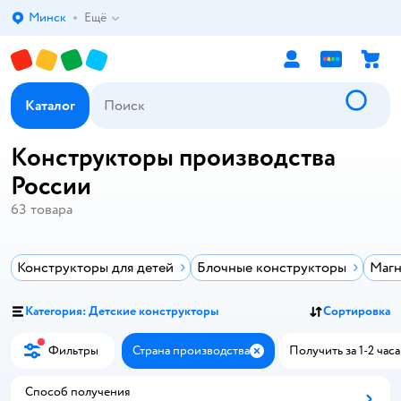
Минск
Ещё
Выбор адреса доставки.
Каталог
Конструкторы производства
России
63
товара
Конструкторы для детей
Блочные конструкторы
Магн
Категория: Детские конструкторы
Сортировка
Фильтры
Страна производства
Получить за 1-2 часа
Закрыть
Способ получения