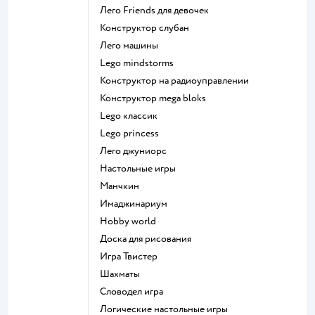
Лего Friends для девочек
Конструктор слубан
Лего машины
Lego mindstorms
Конструктор на радиоуправлении
Конструктор mega bloks
Lego классик
Lego princess
Лего джуниорс
Настольные игры
Манчкин
Имаджинариум
Hobby world
Доска для рисования
Игра Твистер
Шахматы
Словодел игра
Логические настольные игры