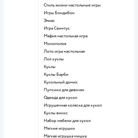
Стиль жизни настольные игры
Игры Бондибон
Элиас
Игра Свинтус
Мафия настольная игра
Монополия
Лото игра настольная
Лол куклы
Куклы
Куклы Барби
Кукольный домик
Пупсики для девочек
Одежда для кукол
Игрушечная коляска для кукол
Куклы винкс
Набор мебели для кукол
Мягкие игрушки
Мягкая игрушка мишка