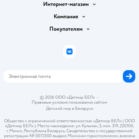
Интернет-магазин
Доставка и оплата
Компания
Обмен и возврат товара
Вакансии
Покупателям
Правила продажи
Подарочные карты
Политика конфиденциальности
Бонусные карты
Политика использования файлов cookie
ВКонтакте
Блог
Обратная связь
Магазины сети
Карта сайта
© 2026 ООО «Детмир БЕЛ»
•
Правовые условия пользования сайтом
Детский мир в
Беларуси
Общество с ограниченной ответственностью «Детмир БЕЛ» ( ООО
«Детмир БЕЛ» ). Место нахождения: ул. Кульман, 3, пом. 319, 220100,
г. Минск, Республика Беларусь. Свидетельство о государственной
регистрации № 0072500 выдано Минским горисполкомом, внесена