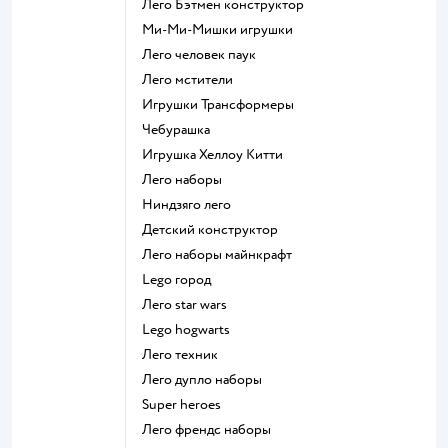
Лего Бэтмен конструктор
Ми-Ми-Мишки игрушки
Лего человек паук
Лего мстители
Игрушки Трансформеры
Чебурашка
Игрушка Хеллоу Китти
Лего наборы
Ниндзяго лего
Детский конструктор
Лего наборы майнкрафт
Lego город
Лего star wars
Lego hogwarts
Лего техник
Лего дупло наборы
Super heroes
Лего френдс наборы