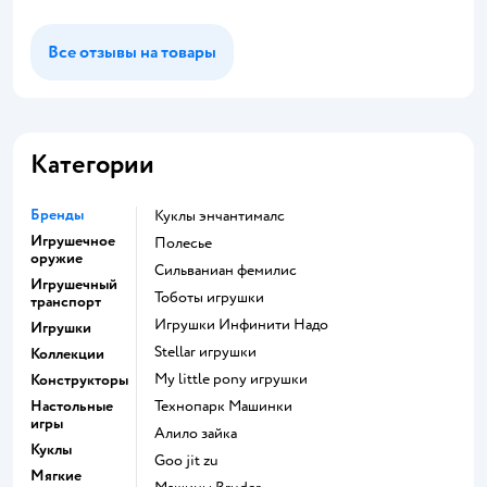
Все отзывы на товары
Категории
Бренды
Куклы энчантималс
Игрушечное
Полесье
оружие
Сильваниан фемилис
Игрушечный
Тоботы игрушки
транспорт
Игрушки Инфинити Надо
Игрушки
Stellar игрушки
Коллекции
my little pony игрушки
Конструкторы
Настольные
Технопарк Машинки
игры
Алило зайка
Куклы
Goo jit zu
Мягкие