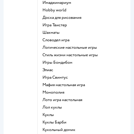
Имаджинариум
Hobby world
Доска для рисования
Игра Твистер
Шахматы
Словодел игра
Логические настольные игры
Стиль жизни настольные игры
Игры Бондибон
Элиас
Игра Свинтус
Мафия настольная игра
Монополия
Лото игра настольная
Лол куклы
Куклы
Куклы Барби
Кукольный домик