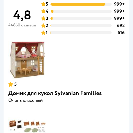
5
999+
4,8
4
999+
3
999+
44860 отзывов
2
692
1
516
5
Домик для кукол Sylvanian Families
Очень классный