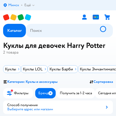
Минск
Ещё
Выбор адреса доставки.
Каталог
Куклы для девочек Harry Potter
2
товара
Куклы
Куклы LOL
Куклы Барби
Куклы Энчантималс
Категория: Куклы и аксессуары
Сортировка
Фильтры
Бренд
Получить за 1-2 часа
Сегодня ил
Закрыть
Способ получения
Выберите адрес или магазин
Способ получения