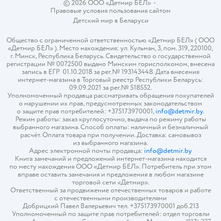
© 2026 ООО «Детмир БЕЛ»
•
Правовые условия пользования сайтом
Детский мир в
Беларуси
Общество с ограниченной ответственностью «Детмир БЕЛ» ( ООО
«Детмир БЕЛ» ). Место нахождения: ул. Кульман, 3, пом. 319, 220100,
г. Минск, Республика Беларусь. Свидетельство о государственной
регистрации № 0072500 выдано Минским горисполкомом, внесена
запись в ЕГР 01.10.2018 за рег.№ 193143448. Дата внесения
интернет-магазина в Торговый реестр Республики Беларусь:
09.09.2021 за рег.№ 518552.
Уполномоченный продавца рассматривать обращения покупателей
о нарушении их прав, предусмотренных законодательством
о защите прав потребителей: +375173970001,
info@detmir.by
.
Режим работы: заказ круглосуточно, выдача по режиму работы
выбранного магазина. Способ оплаты: наличный и безналичный
расчёт. Оплата товара при получении. Доставка: самовывоз
из выбранного магазина.
Адрес электронной почты продавца:
info@detmir.by
Книга замечаний и предложений интернет-магазина находится
по месту нахождения ООО «Детмир БЕЛ». Потребитель при этом
вправе оставить замечания и предложения в любом магазине
торговой сети «Детмир».
Ответственный за продвижение отечественных товаров и работе
с отечественными производителями
Добрицкий Павел Валерьевич тел. +375173970001 доб.213
Уполномоченный по защите прав потребителей: отдел торговли