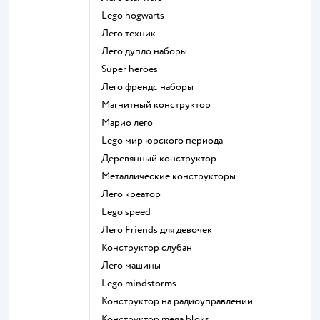
Lego hogwarts
Лего техник
Лего дупло наборы
Super heroes
Лего френдс наборы
Магнитный конструктор
Марио лего
Lego мир юрского периода
Деревянный конструктор
Металлические конструкторы
Лего креатор
Lego speed
Лего Friends для девочек
Конструктор слубан
Лего машины
Lego mindstorms
Конструктор на радиоуправлении
Конструктор mega bloks