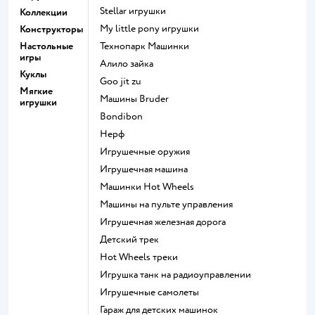
Stellar игрушки
Коллекции
my little pony игрушки
Конструкторы
Настольные
Технопарк Машинки
игры
Алило зайка
Куклы
Goo jit zu
Мягкие
Машины Bruder
игрушки
Bondibon
Нерф
Игрушечные оружия
Игрушечная машина
Машинки Hot Wheels
Машины на пульте управления
Игрушечная железная дорога
Детский трек
Hot Wheels треки
Игрушка танк на радиоуправлении
Игрушечные самолеты
Гараж для детских машинок