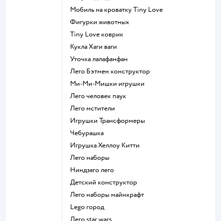
Мобиль на кроватку Tiny Love
Фигурки животных
Tiny Love коврик
Кукла Хаги ваги
Уточка лалафанфан
Лего Бэтмен конструктор
Ми-Ми-Мишки игрушки
Лего человек паук
Лего мстители
Игрушки Трансформеры
Чебурашка
Игрушка Хеллоу Китти
Лего наборы
Ниндзяго лего
Детский конструктор
Лего наборы майнкрафт
Lego город
Лего star wars