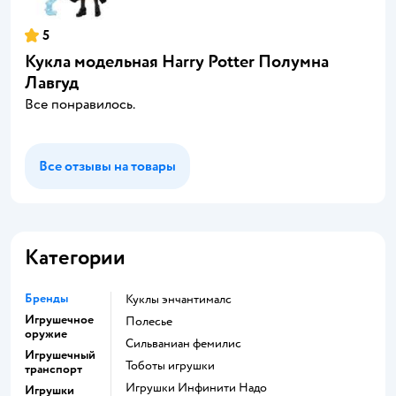
5
Кукла модельная Harry Potter Полумна
Лавгуд
Все понравилось.
Все отзывы на товары
Категории
Бренды
Куклы энчантималс
Игрушечное
Полесье
оружие
Сильваниан фемилис
Игрушечный
Тоботы игрушки
транспорт
Игрушки Инфинити Надо
Игрушки