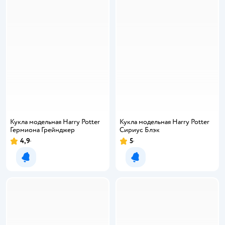
Кукла модельная Harry Potter
Кукла модельная Harry Potter
Гермиона Грейнджер
Сириус Блэк
4,9
5
Уведомить о появлении
Уведомить о появлении