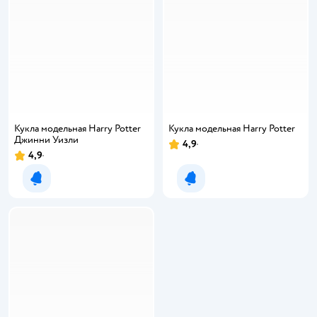
Кукла модельная Harry Potter
Кукла модельная Harry Potter
Джинни Уизли
4,9
4,9
Уведомить о появлении
Уведомить о появлении