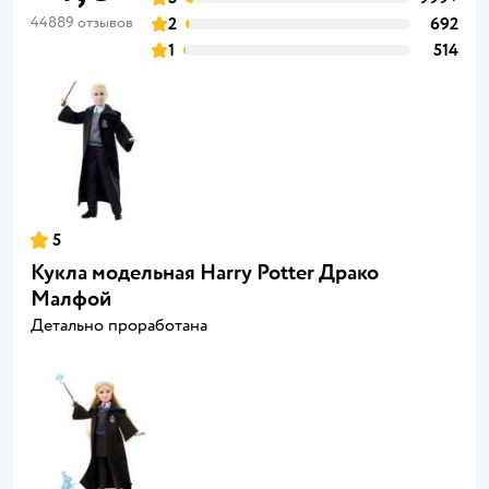
44889 отзывов
2
692
1
514
5
Кукла модельная Harry Potter Драко
Малфой
Детально проработана