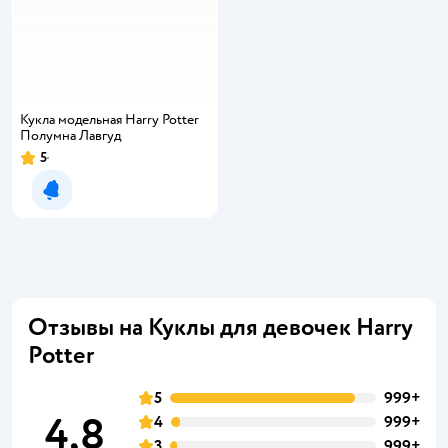
Кукла модельная Harry Potter
Полумна Лавгуд
5
Уведомить о появлении
Отзывы на Куклы для девочек Harry
Potter
5
999+
4,8
4
999+
3
999+