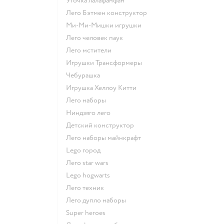
Уточка лалафанфан
Лего Бэтмен конструктор
Ми-Ми-Мишки игрушки
Лего человек паук
Лего мстители
Игрушки Трансформеры
Чебурашка
Игрушка Хеллоу Китти
Лего наборы
Ниндзяго лего
Детский конструктор
Лего наборы майнкрафт
Lego город
Лего star wars
Lego hogwarts
Лего техник
Лего дупло наборы
Super heroes