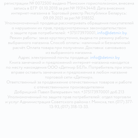
регистрации № 0072500 выдано Минским горисполкомом, внесена
запись в ЕГР 01.10.2018 за рег.№ 193143448. Дата внесения
интернет-магазина в Торговый реестр Республики Беларусь:
09.09.2021 за рег.№ 518552.
Уполномоченный продавца рассматривать обращения покупателей
о нарушении их прав, предусмотренных законодательством
о защите прав потребителей: +375173970001,
info@detmir.by
.
Режим работы: заказ круглосуточно, выдача по режиму работы
выбранного магазина. Способ оплаты: наличный и безналичный
расчёт. Оплата товара при получении. Доставка: самовывоз
из выбранного магазина.
Адрес электронной почты продавца:
info@detmir.by
Книга замечаний и предложений интернет-магазина находится
по месту нахождения ООО «Детмир БЕЛ». Потребитель при этом
вправе оставить замечания и предложения в любом магазине
торговой сети «Детмир».
Ответственный за продвижение отечественных товаров и работе
с отечественными производителями
Добрицкий Павел Валерьевич тел. +375173970001 доб.213
Уполномоченный по защите прав потребителей: отдел торговли
и услуг Администрация Советского района г. Минска, тел. (017) 377-
13-93, (017) 318-13-33.