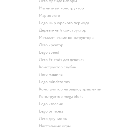
Лего френдс наборы
Магнитный конструктор
Марио лего
Lego мир юрского периода
Деревянный конструктор
Металлические конструкторы
Лего креатор
Lego speed
Лего Friends для девочек
Конструктор слубан
Лего машины
Lego mindstorms
Конструктор на радиоуправлении
Конструктор mega bloks
Lego классик
Lego princess
Лего джуниорс
Настольные игры