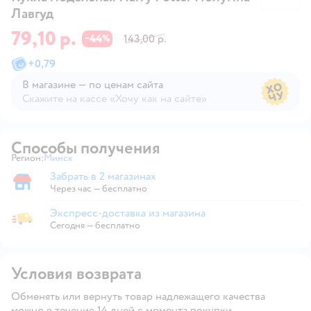
Лавгуд
79,10 р.
44
143,00 р.
−
%
+
0,79
В магазине — по ценам сайта
Скажите на кассе «Хочу как на сайте»
В магазине — по ценам сайта
Способы получения
Регион:
Минск
Выбор адреса доставки.
Забрать в 2 магазинах
Забрать в магазине
Через час — бесплатно
Экспресс-доставка из магазина
Экспресс-доставка из магазина
Сегодня
—
бесплатно
Условия возврата
Обменять или вернуть товар надлежащего качества
можно в течение 14 дней с момента покупки.