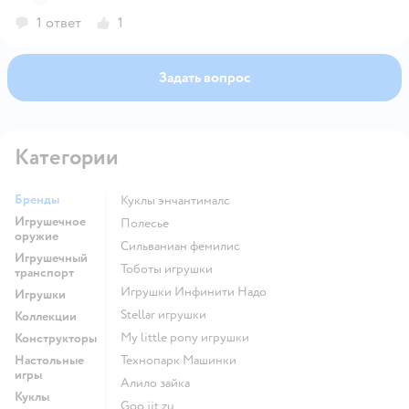
1 ответ
1
Задать вопрос
Категории
Бренды
Куклы энчантималс
Игрушечное
Полесье
оружие
Сильваниан фемилис
Игрушечный
Тоботы игрушки
транспорт
Игрушки Инфинити Надо
Игрушки
Stellar игрушки
Коллекции
my little pony игрушки
Конструкторы
Настольные
Технопарк Машинки
игры
Алило зайка
Куклы
Goo jit zu