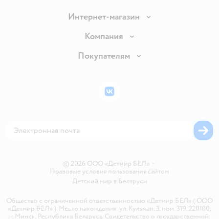
Интернет-магазин
Доставка и оплата
Компания
Обмен и возврат товара
Вакансии
Покупателям
Правила продажи
Подарочные карты
Политика конфиденциальности
Бонусные карты
Политика использования файлов cookie
ВКонтакте
Блог
Обратная связь
Магазины сети
Карта сайта
© 2026 ООО «Детмир БЕЛ»
•
Правовые условия пользования сайтом
Детский мир в
Беларуси
Общество с ограниченной ответственностью «Детмир БЕЛ» ( ООО
«Детмир БЕЛ» ). Место нахождения: ул. Кульман, 3, пом. 319, 220100,
г. Минск, Республика Беларусь. Свидетельство о государственной