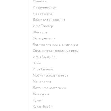
Манчкин
Имаджинариум
Hobby world
Доска для рисования
Игра Твистер
Шахматы
Словодел игра
Логические настольные игры
Стиль жизни настольные игры
Игры Бондибон
Элиас
Игра Свинтус
Мафия настольная игра
Монополия
Лото игра настольная
Лол куклы
Куклы
Куклы Барби