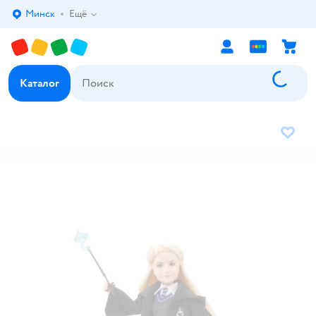
Минск
Ещё
Выбор адреса доставки.
Каталог
В избр