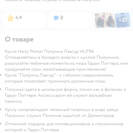
Фото по
Фото пользовател
Фото пользо
Рейтинг:
Вопросов:
4,9
0
+
27
Открыть га
О товаре
Кукла Harry Potter Полумна Лавгуд HLP96
Отправляйтесь в Хогвартс вместе с куклой Полумной,
разыграйте любимые моменты из мира Гарри Поттера, или
придумайте свои захватывающие приключения!
Кукла "Полумна Лавгуд" - с гибкими соединениями,
которые позволяют принимать различные позы.
Полумна одета в школьную форму, точно как в фильмах о
Гарри Поттере. Аксессуаром ей служит волшебная
палочка.
Куклу сопровождает телесный патронус в виде зайца.
Патронус служит Полумне защитой от Дементоров.
Отличный подарок для коллекционеров и поклонников
историй о Гарри Поттере.