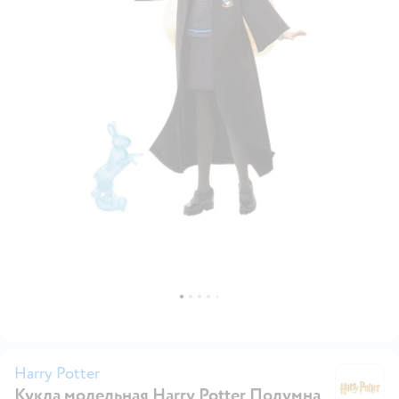
Harry Potter
Кукла модельная Harry Potter Полумна
Ha