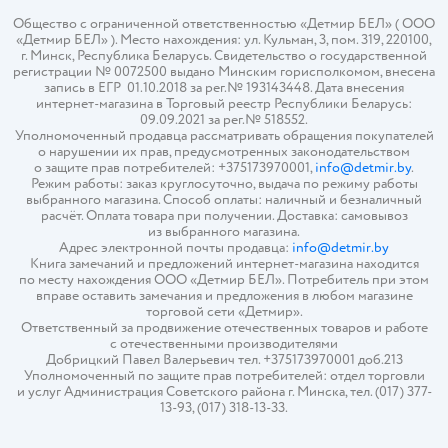
Общество с ограниченной ответственностью «Детмир БЕЛ» ( ООО
«Детмир БЕЛ» ). Место нахождения: ул. Кульман, 3, пом. 319, 220100,
г. Минск, Республика Беларусь. Свидетельство о государственной
регистрации № 0072500 выдано Минским горисполкомом, внесена
запись в ЕГР 01.10.2018 за рег.№ 193143448. Дата внесения
интернет-магазина в Торговый реестр Республики Беларусь:
09.09.2021 за рег.№ 518552.
Уполномоченный продавца рассматривать обращения покупателей
о нарушении их прав, предусмотренных законодательством
о защите прав потребителей: +375173970001,
info@detmir.by
.
Режим работы: заказ круглосуточно, выдача по режиму работы
выбранного магазина. Способ оплаты: наличный и безналичный
расчёт. Оплата товара при получении. Доставка: самовывоз
из выбранного магазина.
Адрес электронной почты продавца:
info@detmir.by
Книга замечаний и предложений интернет-магазина находится
по месту нахождения ООО «Детмир БЕЛ». Потребитель при этом
вправе оставить замечания и предложения в любом магазине
торговой сети «Детмир».
Ответственный за продвижение отечественных товаров и работе
с отечественными производителями
Добрицкий Павел Валерьевич тел. +375173970001 доб.213
Уполномоченный по защите прав потребителей: отдел торговли
и услуг Администрация Советского района г. Минска, тел. (017) 377-
13-93, (017) 318-13-33.