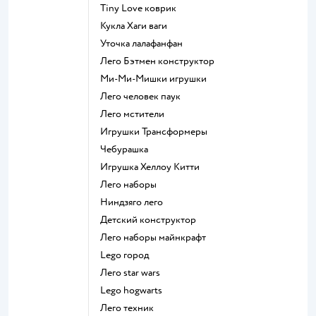
Tiny Love коврик
Кукла Хаги ваги
Уточка лалафанфан
Лего Бэтмен конструктор
Ми-Ми-Мишки игрушки
Лего человек паук
Лего мстители
Игрушки Трансформеры
Чебурашка
Игрушка Хеллоу Китти
Лего наборы
Ниндзяго лего
Детский конструктор
Лего наборы майнкрафт
Lego город
Лего star wars
Lego hogwarts
Лего техник