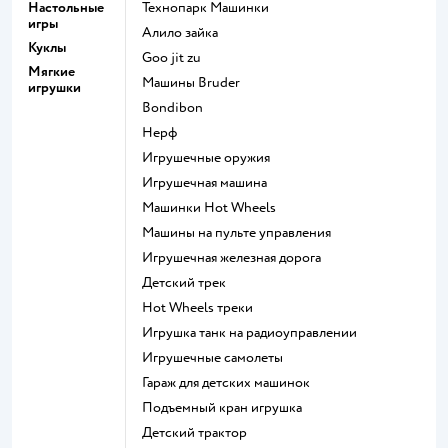
Настольные
Технопарк Машинки
игры
Алило зайка
Куклы
Goo jit zu
Мягкие
Машины Bruder
игрушки
Bondibon
Нерф
Игрушечные оружия
Игрушечная машина
Машинки Hot Wheels
Машины на пульте управления
Игрушечная железная дорога
Детский трек
Hot Wheels треки
Игрушка танк на радиоуправлении
Игрушечные самолеты
Гараж для детских машинок
Подъемный кран игрушка
Детский трактор