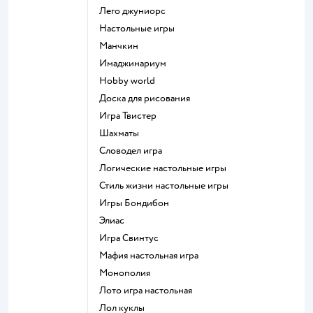
Лего джуниорс
Настольные игры
Манчкин
Имаджинариум
Hobby world
Доска для рисования
Игра Твистер
Шахматы
Словодел игра
Логические настольные игры
Стиль жизни настольные игры
Игры Бондибон
Элиас
Игра Свинтус
Мафия настольная игра
Монополия
Лото игра настольная
Лол куклы