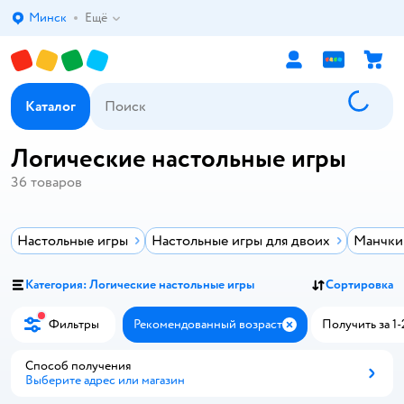
Минск
Ещё
Выбор адреса доставки.
Каталог
Логические настольные игры
36
товаров
Настольные игры
Настольные игры для двоих
Манчкин
Категория: Логические настольные игры
Сортировка
Фильтры
Рекомендованный возраст
Получить за 1-
Закрыть
Способ получения
Выберите адрес или магазин
Способ получения