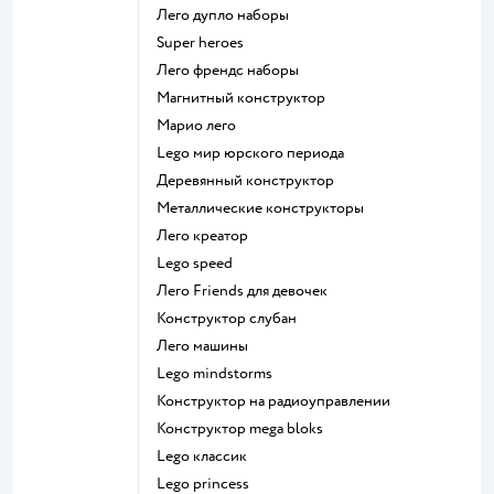
Лего дупло наборы
Super heroes
Лего френдс наборы
Магнитный конструктор
Марио лего
Lego мир юрского периода
Деревянный конструктор
Металлические конструкторы
Лего креатор
Lego speed
Лего Friends для девочек
Конструктор слубан
Лего машины
Lego mindstorms
Конструктор на радиоуправлении
Конструктор mega bloks
Lego классик
Lego princess