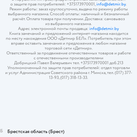
о защите прав потребителей: +375173970001,
info@detmir.by
.
Режим работы: заказ круглосуточно, выдача по режиму работы
выбранного магазина. Способ оплаты: наличный и безналичный
расчёт. Оплата товара при получении. Доставка: самовывоз
из выбранного магазина.
Адрес электронной почты продавца:
info@detmir.by
Книга замечаний и предложений интернет-магазина находится
по месту нахождения ООО «Детмир БЕЛ». Потребитель при этом
вправе оставить замечания и предложения в любом магазине
торговой сети «Детмир».
Ответственный за продвижение отечественных товаров и работе
с отечественными производителями
Добрицкий Павел Валерьевич тел. +375173970001 доб.213
Уполномоченный по защите прав потребителей: отдел торговли
и услуг Администрация Советского района г. Минска, тел. (017) 377-
13-93, (017) 318-13-33.
Б
Брестская область
(Брест)