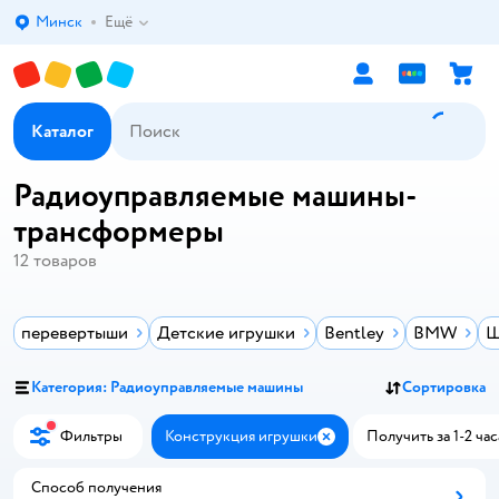
Минск
Ещё
Выбор адреса доставки.
Каталог
Радиоуправляемые машины-
трансформеры
12
товаров
перевертыши
Детские игрушки
Bentley
BMW
Ш
Категория: Радиоуправляемые машины
Сортировка
Фильтры
Конструкция игрушки
Получить за 1-2 час
Закрыть
Способ получения