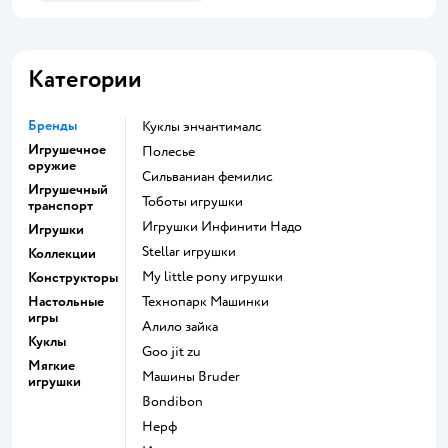
Категории
Бренды
Куклы энчантималс
Игрушечное
Полесье
оружие
Сильваниан фемилис
Игрушечный
Тоботы игрушки
транспорт
Игрушки Инфинити Надо
Игрушки
Stellar игрушки
Коллекции
my little pony игрушки
Конструкторы
Настольные
Технопарк Машинки
игры
Алило зайка
Куклы
Goo jit zu
Мягкие
Машины Bruder
игрушки
Bondibon
Нерф