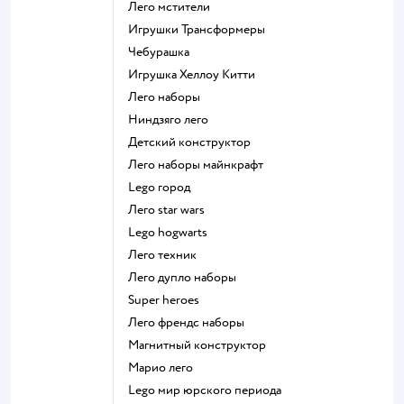
Лего мстители
Игрушки Трансформеры
Чебурашка
Игрушка Хеллоу Китти
Лего наборы
Ниндзяго лего
Детский конструктор
Лего наборы майнкрафт
Lego город
Лего star wars
Lego hogwarts
Лего техник
Лего дупло наборы
Super heroes
Лего френдс наборы
Магнитный конструктор
Марио лего
Lego мир юрского периода