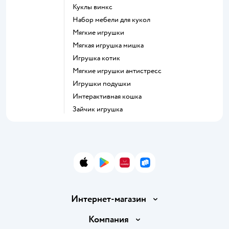
Куклы винкс
Набор мебели для кукол
Мягкие игрушки
Мягкая игрушка мишка
Игрушка котик
Мягкие игрушки антистресс
Игрушки подушки
Интерактивная кошка
Зайчик игрушка
App Store
Google Play
AppGallery
RuStore
Интернет-магазин
Доставка и оплата
Компания