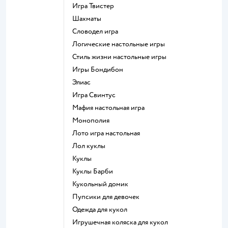
Игра Твистер
Шахматы
Словодел игра
Логические настольные игры
Стиль жизни настольные игры
Игры Бондибон
Элиас
Игра Свинтус
Мафия настольная игра
Монополия
Лото игра настольная
Лол куклы
Куклы
Куклы Барби
Кукольный домик
Пупсики для девочек
Одежда для кукол
Игрушечная коляска для кукол