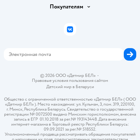
Обмен и возврат товара
Вакансии
Покупателям
Правила продажи
Подарочные карты
Политика конфиденциальности
Бонусные карты
Политика использования файлов cookie
ВКонтакте
Блог
Обратная связь
Магазины сети
Карта сайта
© 2026 ООО «Детмир БЕЛ»
•
Правовые условия пользования сайтом
Детский мир в
Беларуси
Общество с ограниченной ответственностью «Детмир БЕЛ» ( ООО
«Детмир БЕЛ» ). Место нахождения: ул. Кульман, 3, пом. 319, 220100,
г. Минск, Республика Беларусь. Свидетельство о государственной
регистрации № 0072500 выдано Минским горисполкомом, внесена
запись в ЕГР 01.10.2018 за рег.№ 193143448. Дата внесения
интернет-магазина в Торговый реестр Республики Беларусь:
09.09.2021 за рег.№ 518552.
Уполномоченный продавца рассматривать обращения покупателей
о нарушении их прав, предусмотренных законодательством